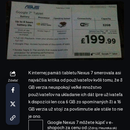
K internej pamäti tabletu Nexus 7 smerovala asi
najväčšia kritika od používateľov kvôli tomu, že 8
Zdieľať
GB verzia neuspokojí veľké množstvo
používateľov na ukladanie ich dát (pre užívateľa
k dispozícii len cca 6 GB zo spomínaných 8) a 16
GB verzia už stojí za povšimnutie ale stále to nie
je ono.
Google Nexus 7
môžete kúpiť v
e-
shopoch za cenu od
(Zdroj: Heureka.sk)