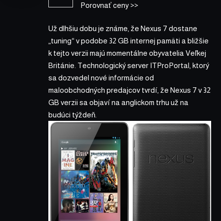
Porovnať ceny >>
Už dlhšiu dobu je známe, že Nexus 7 dostane
„tuning“ v podobe 32 GB internej pamäti a bližšie
k tejto verzii majú momentálne obyvatelia Veľkej
Británie. Technologický server
ITProPortal
, ktorý
sa dozvedel nové informácie od
maloobchodných predajcov tvrdí, že Nexus 7 v 32
GB verzii sa objaví na anglickom trhu už na
budúci týždeň.