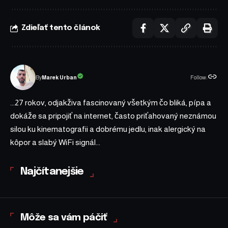
Zdieľať tento článok
Follow:
Marek Urban
By
...27 rokov, odjakživa fascinovaný všetkým čo bliká, pípa a
dokáže sa pripojiť na internet, často priťahovaný neznámou
silou ku kinematografii a dobrému jedlu, inak alergický na
kôpor a slabý WiFi signál...
Najčítanejšie
Môže sa vám páčiť