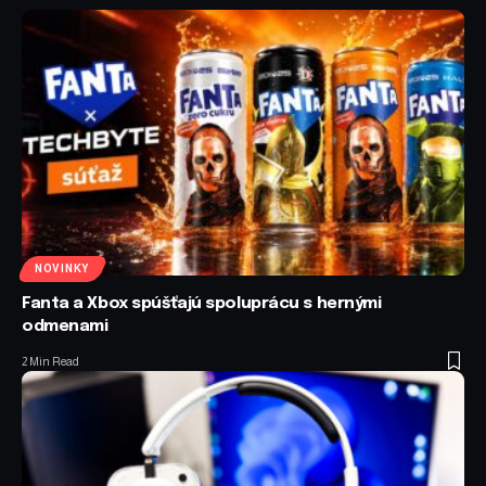
NOVINKY
Fanta a Xbox spúšťajú spoluprácu s hernými
odmenami
2 Min Read