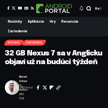
Aa
Novinky
Aplikácie
Hry
Recenzie
Zariadenia
NOVINKY
ZARIADENIA
32 GB Nexus 7 sa v Anglicku
objaví už na budúci týždeň
Marek
Urban
15.
Zdieľať
októbra
2012
17:05