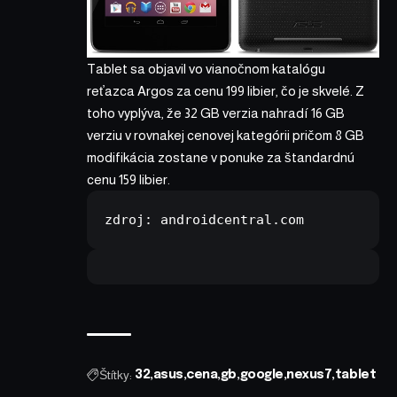
Tablet sa objavil vo vianočnom katalógu
reťazca Argos za cenu 199 libier, čo je skvelé. Z
toho vyplýva, že 32 GB verzia nahradí 16 GB
verziu v rovnakej cenovej kategórii pričom 8 GB
modifikácia zostane v ponuke za štandardnú
cenu 159 libier.
zdroj: androidcentral.com
Štítky:
32
asus
cena
gb
google
nexus7
tablet