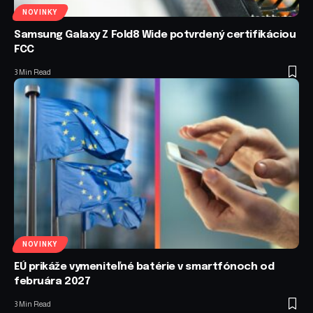
NOVINKY
Samsung Galaxy Z Fold8 Wide potvrdený certifikáciou
FCC
3 Min Read
NOVINKY
EÚ prikáže vymeniteľné batérie v smartfónoch od
februára 2027
3 Min Read