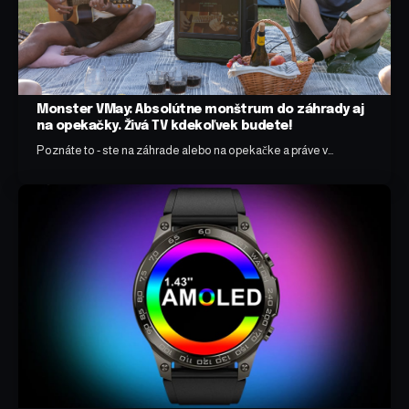
Monster VMay: Absolútne monštrum do záhrady aj
na opekačky. Živá TV kdekoľvek budete!
Poznáte to - ste na záhrade alebo na opekačke a práve v…