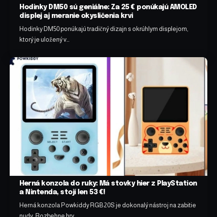
Hodinky DM50 sú geniálne: Za 25 € ponúkajú AMOLED
displej aj meranie okysličenia krvi
Hodinky DM50 ponúkajú tradičný dizajn s okrúhlym displejom,
ktorý je uložený v…
Herná konzola do ruky: Má stovky hier z PlayStation
a Nintenda, stojí len 53 €!
Herná konzola Powkiddy RGB20S je dokonalý nástroj na zabitie
nudy. Rozbehne hry…