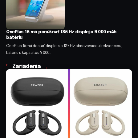
OnePlus 16 má ponúknuť 185 Hz displej a 9 000 mAh
batériu
OnePlus 16 má dostať displej so 185 Hz obnovovacou frekvenciou,
batériu s kapacitou 9 000…
Zariadenia