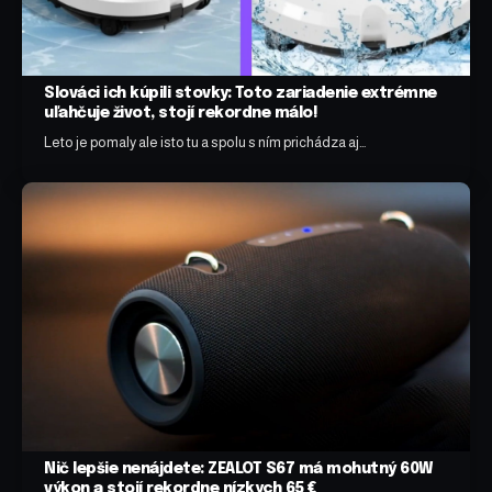
Slováci ich kúpili stovky: Toto zariadenie extrémne
uľahčuje život, stojí rekordne málo!
Leto je pomaly ale isto tu a spolu s ním prichádza aj…
Nič lepšie nenájdete: ZEALOT S67 má mohutný 60W
výkon a stojí rekordne nízkych 65 €