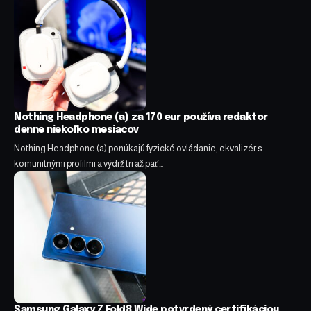
Nothing Headphone (a) za 170 eur používa redaktor
denne niekoľko mesiacov
Nothing Headphone (a) ponúkajú fyzické ovládanie, ekvalizér s
komunitnými profilmi a výdrž tri až päť…
Samsung Galaxy Z Fold8 Wide potvrdený certifikáciou