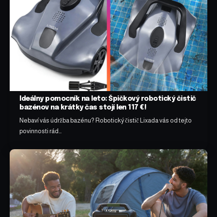
Ideálny pomocník na leto: Špičkový robotický čistič
bazénov na krátky čas stojí len 117 €!
Nebaví vás údržba bazénu? Robotický čistič Lixada vás od tejto
povinnosti rád…