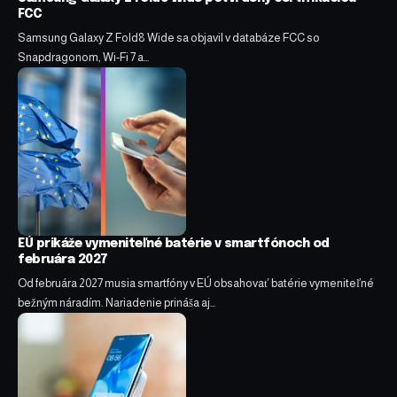
FCC
Samsung Galaxy Z Fold8 Wide sa objavil v databáze FCC so
Snapdragonom, Wi-Fi 7 a…
EÚ prikáže vymeniteľné batérie v smartfónoch od
februára 2027
Od februára 2027 musia smartfóny v EÚ obsahovať batérie vymeniteľné
bežným náradím. Nariadenie prináša aj…