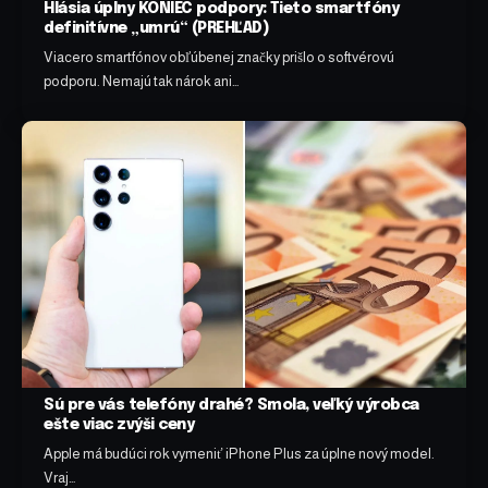
Hlásia úplny KONIEC podpory: Tieto smartfóny
definitívne „umrú“ (PREHĽAD)
Viacero smartfónov obľúbenej značky prišlo o softvérovú
podporu. Nemajú tak nárok ani…
Sú pre vás telefóny drahé? Smola, veľký výrobca
ešte viac zvýši ceny
Apple má budúci rok vymeniť iPhone Plus za úplne nový model.
Vraj…