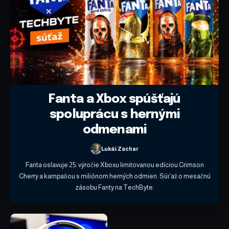
Fanta a Xbox spúšťajú
spoluprácu s hernými
odmenami
Lukáš Zachar
Fanta oslavuje 25. výročie Xboxu limitovanou edíciou Crimson
Cherry a kampaňou s miliónom herných odmien. Súťaž o mesačnú
zásobu Fanty na TechByte.