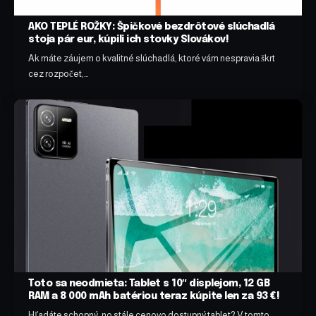
AKO TEPLÉ ROŽKY: Špičkové bezdrôtové slúchadlá
stoja pár eur, kúpili ich stovky Slovákov!
Ak máte záujem o kvalitné slúchadlá, ktoré vám nespravia škrt
cez rozpočet,…
Toto sa neodmieta: Tablet s 10″ displejom, 12 GB
RAM a 8 000 mAh batériou teraz kúpite len za 93 €!
Hľadáte schopný, no stále cenovo dostupný tablet? V tomto