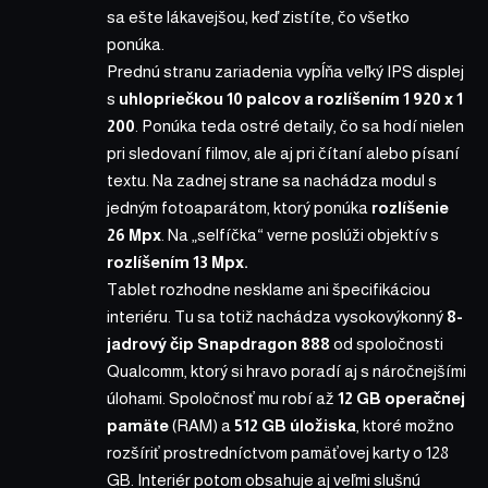
sa ešte lákavejšou, keď zistíte, čo všetko
ponúka.
Prednú stranu zariadenia vypĺňa veľký IPS displej
s
uhlopriečkou 10 palcov a rozlíšením 1 920 x 1
200
. Ponúka teda ostré detaily, čo sa hodí nielen
pri sledovaní filmov, ale aj pri čítaní alebo písaní
textu. Na zadnej strane sa nachádza modul s
jedným fotoaparátom, ktorý ponúka
rozlíšenie
26 Mpx
. Na „selfíčka“ verne poslúži objektív s
rozlíšením 13 Mpx.
Tablet
rozhodne nesklame ani špecifikáciou
interiéru. Tu sa totiž nachádza vysokovýkonný
8-
jadrový čip Snapdragon 888
od spoločnosti
Qualcomm, ktorý si hravo poradí aj s náročnejšími
úlohami. Spoločnosť mu robí až
12 GB operačnej
pamäte
(RAM) a
512 GB úložiska
, ktoré možno
rozšíriť prostredníctvom pamäťovej karty o 128
GB. Interiér potom obsahuje aj veľmi slušnú