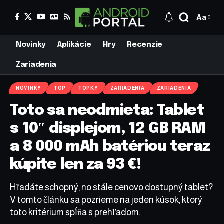
Aa
Novinky
Aplikácie
Hry
Recenzie
Zariadenia
NOVINKY
TOP
TOPKY
ZARIADENIA
ZARIADENIA
Toto sa neodmieta: Tablet
s 10″ displejom, 12 GB RAM
a 8 000 mAh batériou teraz
kúpite len za 93 €!
Hľadáte schopný, no stále cenovo dostupný tablet?
V tomto článku sa pozrieme na jeden kúsok, ktorý
toto kritérium spĺňa s prehľadom.