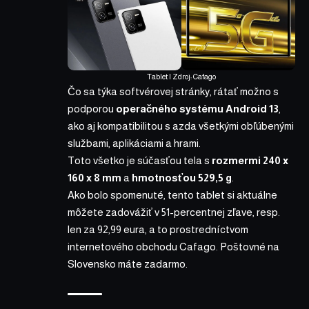
Tablet | Zdroj:
Cafago
Čo sa týka softvérovej stránky, rátať možno s
podporou
operačného systému Android 13
,
ako aj kompatibilitou s azda všetkými obľúbenými
službami, aplikáciami a hrami.
Toto všetko je súčasťou tela s
rozmermi 240 x
160 x 8 mm
a
hmotnosťou 529,5 g
.
Ako bolo spomenuté, tento
tablet
si aktuálne
môžete zadovážiť v 51-percentnej zľave, resp.
len za
92,99 eura
, a to prostredníctvom
internetového obchodu
Cafago
. Poštovné na
Slovensko máte zadarmo.