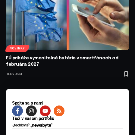
NOVINKY
EÚ prikáže vymeniteľné batérie v smartfónoch od
februára 2027
3 Min Read
Spojte sa s nami
Tiež v našom portfóliu
© 2025 BYTE Media s.r.o. Všetky práva vyhradené.