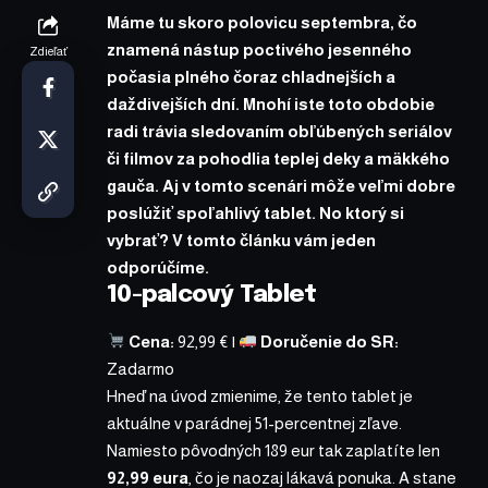
Máme tu skoro polovicu septembra, čo
znamená nástup poctivého jesenného
Zdieľať
počasia plného čoraz chladnejších a
daždivejších dní. Mnohí iste toto obdobie
radi trávia sledovaním obľúbených seriálov
či filmov za pohodlia teplej deky a mäkkého
gauča. Aj v tomto scenári môže veľmi dobre
poslúžiť spoľahlivý tablet. No ktorý si
vybrať? V tomto článku vám jeden
odporúčíme.
10-palcový Tablet
Cena:
92,99 €
|
Doručenie do SR:
Zadarmo
Hneď na úvod zmienime, že tento
tablet
je
aktuálne v parádnej 51-percentnej zľave.
Namiesto pôvodných 189 eur tak zaplatíte len
92,99 eura
, čo je naozaj lákavá ponuka. A stane