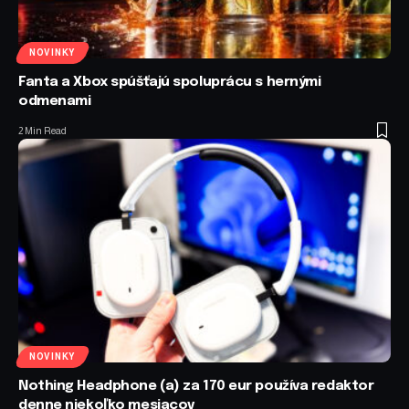
NOVINKY
Fanta a Xbox spúšťajú spoluprácu s hernými
odmenami
2 Min Read
NOVINKY
Nothing Headphone (a) za 170 eur používa redaktor
denne niekoľko mesiacov