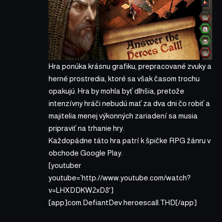
Hra ponúka krásnu grafiku, prepracované zvuky a
herné prostredia, ktoré sa však časom trochu
opakujú. Hra by mohla byť dlhšia, pretože
intenzívny hráči nebudú mať za dva dni čo robiť a
majitelia menej výkonných zariadení sa musia
pripraviť na trhanie hry.
Každopádne táto hra patrí k špičke RPG žánru v
obchode Google Play.
[youtuber
youtube=’http://www.youtube.com/watch?
v=LHXDDKW2xD8′]
[app]com.DefiantDev.heroescall.THD[/app]