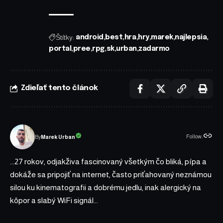
Štítky:
android
best
hra
hry
marek
najlepsia
portal
pree
rpg
sk
urban
zadarmo
Zdieľať tento článok
Follow:
Marek Urban
By
...27 rokov, odjakživa fascinovaný všetkým čo bliká, pípa a
dokáže sa pripojiť na internet, často priťahovaný neznámou
silou ku kinematografii a dobrému jedlu, inak alergický na
kôpor a slabý WiFi signál...