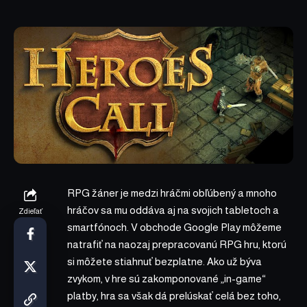
RPG žáner je medzi hráčmi obľúbený a mnoho
hráčov sa mu oddáva aj na svojich tabletoch a
Zdieľať
smartfónoch. V obchode Google Play môžeme
natrafiť na naozaj prepracovanú RPG hru, ktorú
si môžete stiahnuť bezplatne. Ako už býva
zvykom, v hre sú zakomponované „in-game“
platby, hra sa však dá prelúskať celá bez toho,