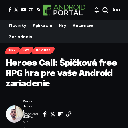
Aa
Novinky
Aplikácie
Hry
Recenzie
Zariadenia
HRY
HRY
NOVINKY
Heroes Call: Špičková free
RPG hra pre vaše Android
zariadenie
Marek
Urban
4.
Zdieľať
októbra
2012
12:01