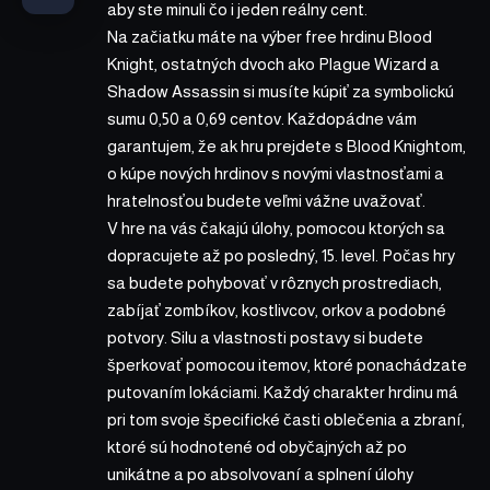
aby ste minuli čo i jeden reálny cent.
Na začiatku máte na výber free hrdinu Blood
Knight, ostatných dvoch ako Plague Wizard a
Shadow Assassin si musíte kúpiť za symbolickú
sumu 0,50 a 0,69 centov. Každopádne vám
garantujem, že ak hru prejdete s Blood Knightom,
o kúpe nových hrdinov s novými vlastnosťami a
hratelnosťou budete veľmi vážne uvažovať.
V hre na vás čakajú úlohy, pomocou ktorých sa
dopracujete až po posledný, 15. level. Počas hry
sa budete pohybovať v rôznych prostrediach,
zabíjať zombíkov, kostlivcov, orkov a podobné
potvory. Silu a vlastnosti postavy si budete
šperkovať pomocou itemov, ktoré ponachádzate
putovaním lokáciami. Každý charakter hrdinu má
pri tom svoje špecifické časti oblečenia a zbraní,
ktoré sú hodnotené od obyčajných až po
unikátne a po absolvovaní a splnení úlohy