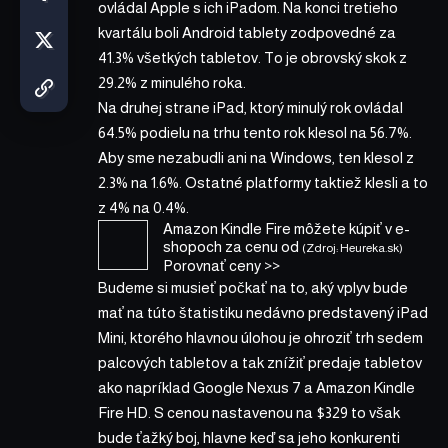
ovládal Apple s ich iPadom. Na konci tretieho
kvartálu boli Android tablety zodpovedné za
41.3% všetkých tabletov. To je obrovský skok z
29.2% z minulého roka.
Na druhej strane iPad, ktorý minulý rok ovládal
64.5% podielu na trhu tento rok klesol na 56.7%.
Aby sme nezabudli ani na Windows, ten klesol z
2.3% na 1.6%. Ostatné platformy taktiež klesli a to
z 4% na 0.4%.
Amazon Kindle Fire
môžete kúpiť v
e-
shopoch za cenu od
(Zdroj: Heureka.sk)
Porovnať ceny >>
Budeme si musieť počkať na to, aký vplyv bude
mať na túto štatistiku nedávno predstavený iPad
Mini, ktorého hlavnou úlohou je ohroziť trh sedem
palcových tabletov a tak znížiť predaje tabletov
ako napríklad Google Nexus 7 a Amazon Kindle
Fire HD. S cenou nastavenou na $329 to však
bude ťažký boj, hlavne keď sa jeho konkurenti