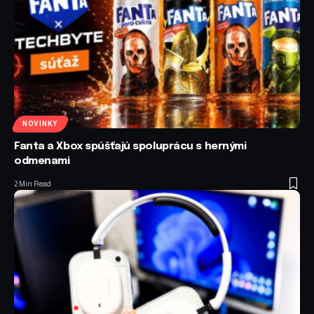
NOVINKY
Fanta a Xbox spúšťajú spoluprácu s hernými
odmenami
2 Min Read