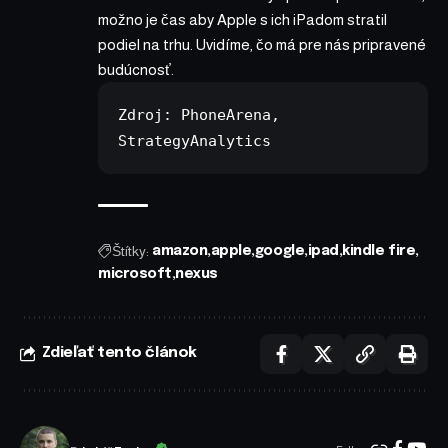
možno je čas aby Apple s ich iPadom stratil
podiel na trhu. Uvidíme, čo má pre nás pripravené
budúcnosť.
Zdroj: 
PhoneArena
, 
StrategyAnalytics
Štítky:
amazon
apple
google
ipad
kindle fire
microsoft
nexus
Zdieľať tento článok