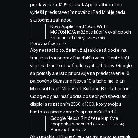
predávajú za $199. Či však Apple vôbec niečo
vyriešil predstavením nového iPad Mini je teda
skutočnou záhadou.
Nový Apple iPad 16GB Wi-fi
MC705HC/A
môžete kúpiť v
e-shopoch
za cenu od
(Zdroj: Heureka.sk)
Porovnať ceny >>
Aby nestačilo to, že im už aj tak klesá podiel na
trhu, musí sa pripraviť na ďalšiu vojnu. Tento krát
však na fronte desať palcových tabletov. Google
sa pomaly ale isto pripravuje na predstavenie 10
palcového Samsung Nexus 10 a ticho nie je ani
Microsoft s ich Microsoft Surface RT. Tablet od
Google by mal mať podľa posledných špekulácií
displej s rozlíšením 2560 x 1600, ktorý svojou
hustotou pixelov predčí aj najnovší iPad 4.
Google Nexus 7
môžete kúpiť v
e-
shopoch za cenu od
(Zdroj: Heureka.sk)
Porovnať ceny >>
Ako redaktori PhoneAreny správne poznamenali,