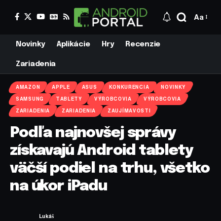
Aa
Novinky
Aplikácie
Hry
Recenzie
Zariadenia
AMAZON
APPLE
ASUS
KONKURENCIA
NOVINKY
SAMSUNG
TABLETY
VÝROBCOVIA
VÝROBCOVIA
ZARIADENIA
ZARIADENIA
ZAUJÍMAVOSTI
Podľa najnovšej správy
získavajú Android tablety
väčší podiel na trhu, všetko
na úkor iPadu
Lukáš