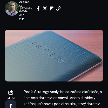
Zachar
26.
Zdieľať
októbra
2012
13:40
Podľa Strategy Analytics sa začína diať niečo, o
čom sme doteraz len snívali. Android tablety
Zdieľať
začínajú sťahovať podiel na trhu, ktorý doteraz