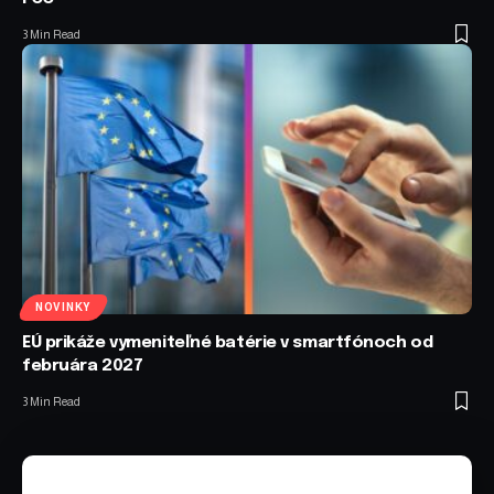
3 Min Read
NOVINKY
EÚ prikáže vymeniteľné batérie v smartfónoch od
februára 2027
3 Min Read