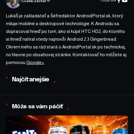
Follow:
Lukáš Zachar
By
Lukáš je zakladateľ a šéfredaktor AndroidPortal.sk, ktorý
miluje mobilné a desktopové technológie. K Androidu sa
dopracoval hneď po tom, ako si kúpil HTC HD2, do ktorého
si ihneď nahral vtedy najnovší Android 2.3 Gingerbread.
Okrem iného sa rád stará o AndroidPortal.sk po technickej,
no hlavne po obsahovej stránke. Kontaktovať ho môžete aj
pomocou
Google+
Najčítanejšie
Môže sa vám páčiť