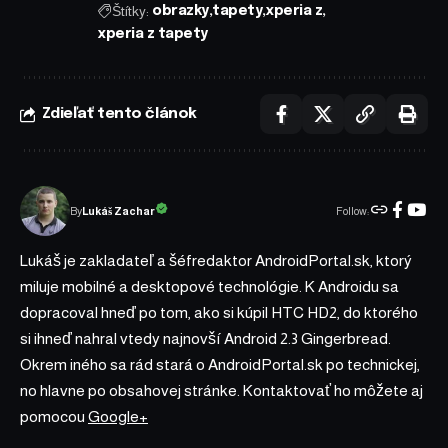
Štítky:
obrazky
tapety
xperia z
xperia z tapety
Zdieľať tento článok
Follow:
Lukáš Zachar
By
Lukáš je zakladateľ a šéfredaktor AndroidPortal.sk, ktorý
miluje mobilné a desktopové technológie. K Androidu sa
dopracoval hneď po tom, ako si kúpil HTC HD2, do ktorého
si ihneď nahral vtedy najnovší Android 2.3 Gingerbread.
Okrem iného sa rád stará o AndroidPortal.sk po technickej,
no hlavne po obsahovej stránke. Kontaktovať ho môžete aj
pomocou
Google+