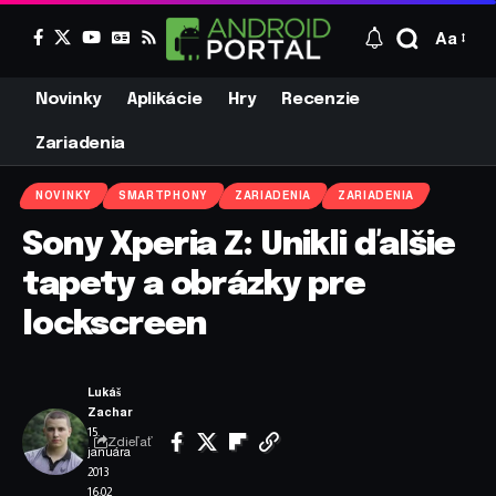
Aa
Novinky
Aplikácie
Hry
Recenzie
Zariadenia
NOVINKY
SMARTPHONY
ZARIADENIA
ZARIADENIA
Sony Xperia Z: Unikli ďalšie
tapety a obrázky pre
lockscreen
Lukáš
Zachar
15.
Zdieľať
januára
2013
16:02