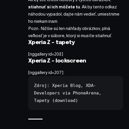
stiahnuť si ich môžete tu
. Ak by tento odkaz
náhodou vypadol, dajte nám vedieť, umiestnime
ho niekam inam.
Pozn.: Nižšie sú len náhľady obrázkov, plná
veľkosť je v súbore, ktorý si musíte stiahnuť.
Xperia Z – tapety
[nggallery id=208]
Xperia Z – lockscreen
[nggallery id=207]
Zdroj: 
Xperia Blog
, 
XDA-
Developers
 via 
PhoneArena
, 
Tapety
 (download)