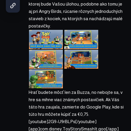
ktorej bude Vašou úlohou, podobne ako tomu je
aj pri Angry Birds, rúcanie rôznych jednoduchých
stavieb z kociek, na ktorých sa nachádzajú malé
postavičky.
Hrať budete môcť len za Buzza, no nebojte sa, v
hre sa mihne viac známych postavičiek. Ak Vás
táto hra zaujala, zamierte do Google Play, kde si
túto hru môžete kúpiť za €0,75.
[youtube]2G9-U9rBLPs[/youtube]
[app]com.disney.ToyStorySmashIt.goo[/app]