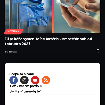
NOVINKY
EÚ prikáže vymeniteľné batérie v smartfónoch od
februára 2027
3 Min Read
Spojte sa s nami
Tiež v našom portfóliu
© 2025 BYTE Media s.r.o. Všetky práva vyhradené.