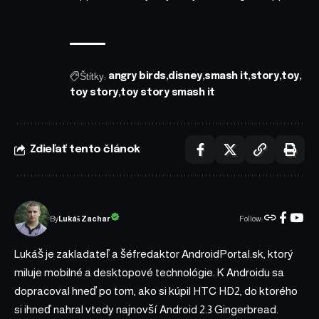
Štítky:
angry birds
disney
smash it
story
toy
toy story
toy story smash it
Zdieľať tento článok
Follow:
Lukáš Zachar
By
Lukáš je zakladateľ a šéfredaktor AndroidPortal.sk, ktorý
miluje mobilné a desktopové technológie. K Androidu sa
dopracoval hneď po tom, ako si kúpil HTC HD2, do ktorého
si ihneď nahral vtedy najnovší Android 2.3 Gingerbread.