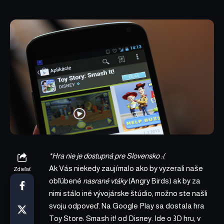
*Hra nie je dostupná pre Slovensko :(
Ak Vás niekedy zaujímalo ako by vyzerali naše
Zdieľať
obľúbené
nasrané vtáky
(Angry Birds) ak by za
nimi stálo iné vývojárske štúdio, možno ste našli
svoju odpoveď. Na Google Play sa dostala hra
Toy Store: Smash it! od Disney. Ide o 3D hru, v