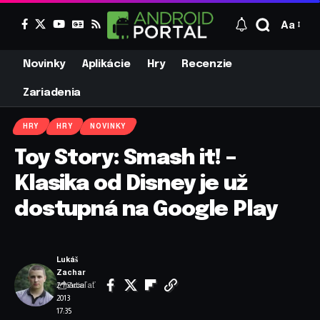
Aa
Novinky
Aplikácie
Hry
Recenzie
Zariadenia
HRY
HRY
NOVINKY
Toy Story: Smash it! –
Klasika od Disney je už
dostupná na Google Play
Lukáš
Zachar
Zdieľať
2. marca
2013
17:35