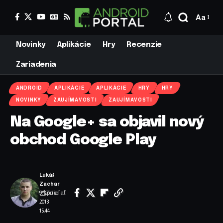
Aa
Novinky
Aplikácie
Hry
Recenzie
Zariadenia
ANDROID
APLIKÁCIE
APLIKÁCIE
HRY
HRY
NOVINKY
ZAUJÍMAVOSTI
ZAUJÍMAVOSTI
Na Google+ sa objavil nový
obchod Google Play
Lukáš
Zachar
Zdieľať
9. apríla
2013
15:44