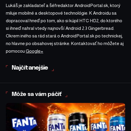
Lukáš je zakladateľ a šéfredaktor AndroidPortal.sk, ktorý
miluje mobilné a desktopové technológie. K Androidu sa
dopracoval hneď po tom, ako si kúpil HTC HD2, do ktorého
si ihneď nahral vtedy najnovší Android 2.3 Gingerbread.
Okrem iného sa rád stará o AndroidPortal.sk po technickej,
no hlavne po obsahovej stránke. Kontaktovať ho môžete aj
pomocou
Google+
Najčítanejšie
Môže sa vám páčiť