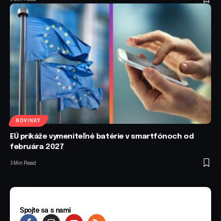
NOVINKY
EÚ prikáže vymeniteľné batérie v smartfónoch od
februára 2027
3 Min Read
Spojte sa s nami