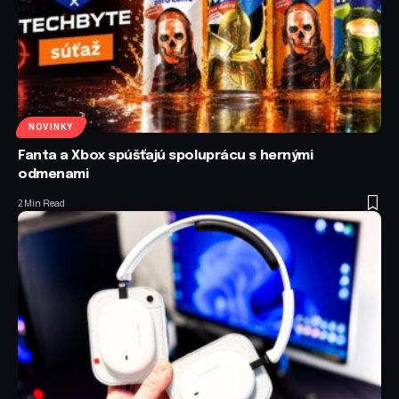
NOVINKY
Fanta a Xbox spúšťajú spoluprácu s hernými
odmenami
2 Min Read