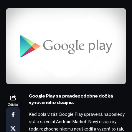
Google Play sa pravdepodobne dočká
vynoveného dizajnu.
Zdieľať
Keď bola vizáž Google Play upravená naposledy,
stále sa volal Android Market. Nový dizajn by
teda rozhodne nikomu neuškodil a vyzerá to tak,