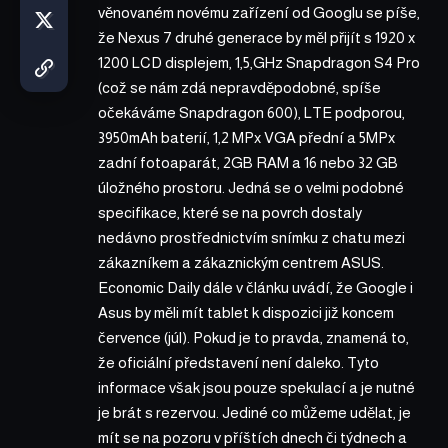
věnovaném novému zařízení od Googlu se píše,
že Nexus 7 druhé generace by měl přijít s 1920 x
1200 LCD displejem, 1,5,GHz Snapdragon S4 Pro
(což se nám zdá nepravděpodobné, spíše
očekáváme Snapdragon 600), LTE podporou,
3950mAh baterií, 1,2 MPx VGA přední a 5MPx
zadní fotoaparát, 2GB RAM a 16 nebo 32 GB
úložného prostoru. Jedná se o velmi podobné
specifikace, které se na povrch
dostaly
nedávno prostřednictvím snímku z chatu mezi
zákazníkem a zákaznickým centrem ASUS.
Economic Daily dále v článku uvádí, že Google i
Asus by měli mít tablet k dispozici již koncem
července (júl). Pokud je to pravda, znamená to,
že oficiální představení není daleko. Tyto
informace však jsou pouze spekulací a je nutné
je brát s rezervou. Jediné co můžeme udělat, je
mít se na pozoru v příštích dnech či týdnech a