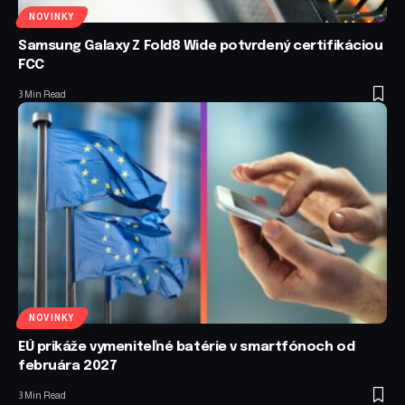
NOVINKY
Samsung Galaxy Z Fold8 Wide potvrdený certifikáciou
FCC
3 Min Read
NOVINKY
EÚ prikáže vymeniteľné batérie v smartfónoch od
februára 2027
3 Min Read