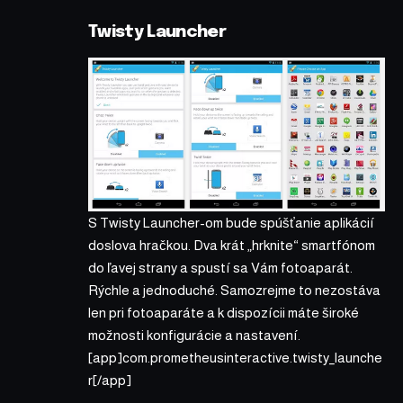
Twisty Launcher
S Twisty Launcher-om bude spúšťanie aplikácií
doslova hračkou. Dva krát „hrknite“ smartfónom
do ľavej strany a spustí sa Vám fotoaparát.
Rýchle a jednoduché. Samozrejme to nezostáva
len pri fotoaparáte a k dispozícii máte široké
možnosti konfigurácie a nastavení.
[app]com.prometheusinteractive.twisty_launche
r[/app]