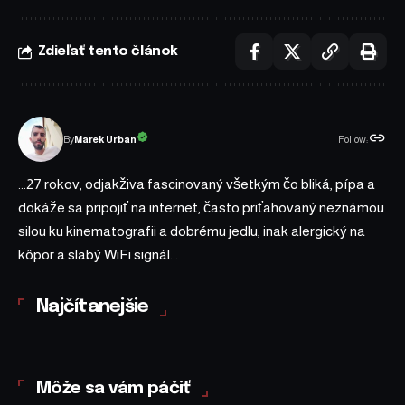
Zdieľať tento článok
Follow:
Marek Urban
By
...27 rokov, odjakživa fascinovaný všetkým čo bliká, pípa a
dokáže sa pripojiť na internet, často priťahovaný neznámou
silou ku kinematografii a dobrému jedlu, inak alergický na
kôpor a slabý WiFi signál...
Najčítanejšie
Môže sa vám páčiť