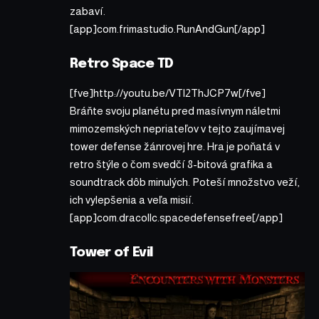
zabaví.
[app]com.frimastudio.RunAndGun[/app]
Retro Space TD
[fve]http://youtu.be/VTl2ThJCP7w[/fve]
Bráňte svoju planétu pred masívnym náletmi
mimozemských nepriateľov v tejto zaujímavej
tower defense žánrovej hre. Hra je poňatá v
retro štýle o čom svedčí 8-bitová grafika a
soundtrack dôb minulých. Poteší množstvo veží,
ich vylepšenia a veľa misií.
[app]com.dracollc.spacedefensefree[/app]
Tower of Evil