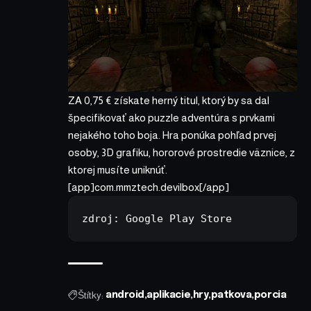
ZA 0,75 € získate herný titul, ktorý by sa dal
špecifikovať ako puzzle adventúra s prvkami
nejakého toho boja. Hra ponúka pohľad prvej
osoby, 3D grafiku, hororové prostredie väznice, z
ktorej musíte uniknúť.
[app]com.mmztech.devilbox[/app]
zdroj: 
Google Play Store
Štítky:
android
aplikacie
hry
patkova
porcia