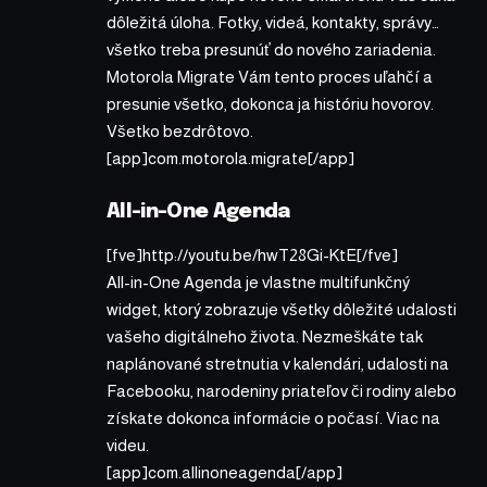
dôležitá úloha. Fotky, videá, kontakty, správy…
všetko treba presunúť do nového zariadenia.
Motorola Migrate Vám tento proces uľahčí a
presunie všetko, dokonca ja históriu hovorov.
Všetko bezdrôtovo.
[app]com.motorola.migrate[/app]
All-in-One Agenda
[fve]http://youtu.be/hwT28Gi-KtE[/fve]
All-in-One Agenda je vlastne multifunkčný
widget, ktorý zobrazuje všetky dôležité udalosti
vašeho digitálneho života. Nezmeškáte tak
naplánované stretnutia v kalendári, udalosti na
Facebooku, narodeniny priateľov či rodiny alebo
získate dokonca informácie o počasí. Viac na
videu.
[app]com.allinoneagenda[/app]