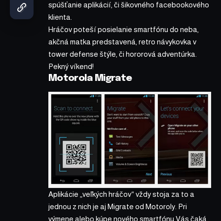
spúšťanie aplikácií, či šikovného facebookového
klienta.
Hráčov poteší posielanie smartfónu do neba,
akčná matka predstavená, retro návykovka v
tower defense štýle, či hororová adventúrka.
Pekný víkend!
Motorola Migrate
Aplikácie „veľkých hráčov“ vždy stoja za to a
jednou z nich je aj Migrate od Motoroly. Pri
výmene alebo kúpe nového smartfónu Vás čaká