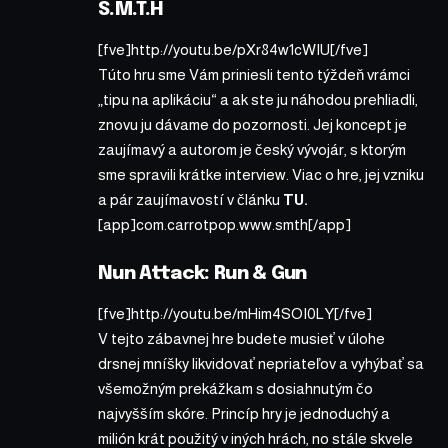
S.M.T.H
[fve]http://youtu.be/pXr84w1cWIU[/fve]
Túto hru sme Vám priniesli tento týždeň vrámci
„tipu na aplikáciu“ a ak ste ju náhodou prehliadli,
znovu ju dávame do pozornosti. Jej koncept je
zaujímavý a autorom je český vývojár, s ktorým
sme spravili krátke interview. Viac o hre, jej vzniku
a pár zaujímavostí v článku
TU.
[app]com.carrotpop.www.smth[/app]
Nun Attack: Run & Gun
[fve]http://youtu.be/mHim4SOI0LY[/fve]
V tejto zábavnej hre budete musieť v úlohe
drsnej mníšky likvidovať nepriateľov a vyhýbať sa
všemožným prekážkam s dosiahnutým čo
najvyšším skóre. Princíp hry je jednoduchý a
milión krát použitý v iných hrách, no stále skvele