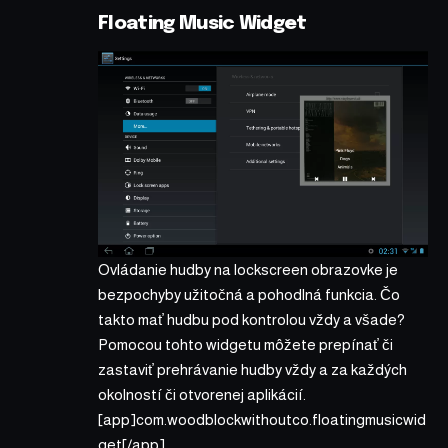
Floating Music Widget
Ovládanie hudby na lockscreen obrazovke je
bezpochyby užitočná a pohodlná funkcia. Čo
takto mať hudbu pod kontrolou vždy a všade?
Pomocou tohto widgetu môžete prepínať či
zastaviť prehrávanie hudby vždy a za každých
okolností či otvorenej aplikácií.
[app]com.woodblockwithoutco.floatingmusicwid
get[/app]