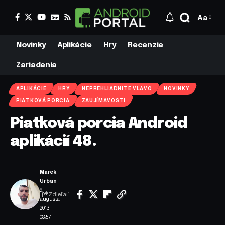
Aa
Novinky
Aplikácie
Hry
Recenzie
Zariadenia
APLIKÁCIE
HRY
NEPREHLIADNITE VLAVO
NOVINKY
PIATKOVÁ PORCIA
ZAUJÍMAVOSTI
Piatková porcia Android
aplikácií 48.
Marek
Urban
9.
Zdieľať
augusta
2013
08:57