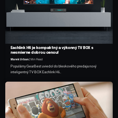
Eachlink H6 je kompaktný a výkonný TV BOX s
nesmierne dobrou cenou!
Marek Urban
2 Min Read
Populárny GearBest uviedol do bleskového predaja nový
inteligentný TV BOX Eachlink H6…