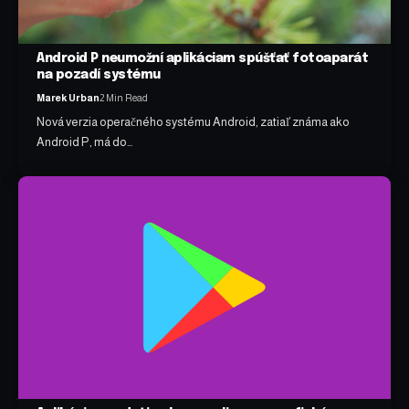
Android P neumožní aplikáciam spúšťať fotoaparát
na pozadí systému
Marek Urban
2 Min Read
Nová verzia operačného systému Android, zatiaľ známa ako
Android P, má do…