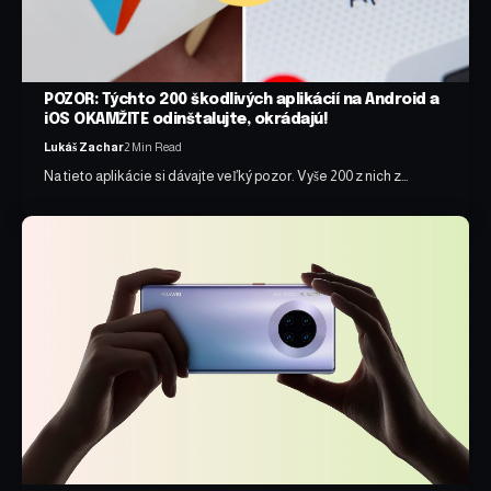
POZOR: Týchto 200 škodlivých aplikácií na Android a
iOS OKAMŽITE odinštalujte, okrádajú!
Lukáš Zachar
2 Min Read
Na tieto aplikácie si dávajte veľký pozor. Vyše 200 z nich z…