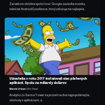
Začiatkom októbra spoločnosť Google zaviedla novinku,
rebríček Android Excellence, ktorý združuje tie najlepšie…
Užívatelia v roku 2017 inštalovali viac platených
aplikácií. Spolu za miliardy dolárov
Marek Urban
2 Min Read
Analytici zo SensorTower sa pozreli na dva najpopulárnejšie
obchody s aplikáciami, a…