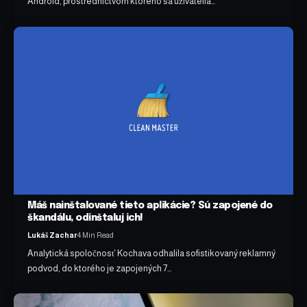
Android, prostredníctvom ktorého sa užívatelia…
Máš nainštalované tieto aplikácie? Sú zapojené do
škandálu, odinštaluj ich!
Lukáš Zachar
4 Min Read
Analytická spoločnosť Kochava odhalila sofistikovaný reklamný
podvod, do ktorého je zapojených 7…