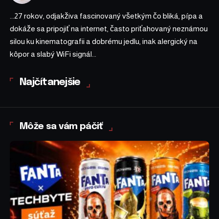
...27 rokov, odjakživa fascinovaný všetkým čo bliká, pípa a
dokáže sa pripojiť na internet, často priťahovaný neznámou
silou ku kinematografii a dobrému jedlu, inak alergický na
kôpor a slabý WiFi signál...
Najčítanejšie
Môže sa vám páčiť