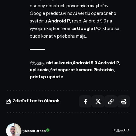
osobný obsah ich pôvodných majiteľov.
Google predstaví novú verziu operačného
systému
Android P
, resp. Android 9.0 na
vývojárskej konferencii
Google I/O
, ktorá sa
bude konať v priebehu mája.
Štítky:
aktualizacia
Android 9.0
Android P
aplikacie
fotoaparat
kamera
Pistachio
pristup
update
Zdieľať tento článok
Follow:
Marek Urban
By