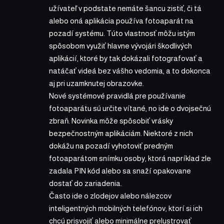
užívateľ v podstate nemáte šancu zistiť, či tá
alebo oná aplikácia používa fotoaparát na
pozadí systému. Túto vlastnosť môžu istým
spôsobom využiť hlavne vývojári škodlivých
aplikácií, ktoré by tak dokázali fotografovať a
natáčať videá bez vášho vedomia, a to dokonca
aj pri uzamknutej obrazovke.
Nové systémové pravidlá pre používanie
fotoaparátu sú určite vítané, no ide o dvojsečnú
zbraň. Novinka môže spôsobiť vrásky
bezpečnostným aplikáciám. Niektoré z nich
dokážu na pozadí vyhotoviť predným
fotoaparátom snímku osoby, ktorá napríklad zle
zadala PIN kód alebo sa snaží opakovane
dostať do zariadenia.
Často ide o zlodejov alebo nálezcov
inteligentných mobilných telefónov, ktorí si ich
chcú prisvojiť alebo minimálne prelustrovať