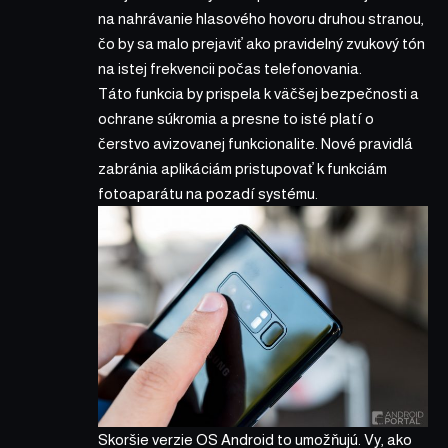
na nahrávanie hlasového hovoru
druhou stranou,
čo by sa malo prejaviť ako pravidelný zvukový tón
na istej frekvencii počas telefonovania.
Táto funkcia by prispela k väčšej bezpečnosti a
ochrane súkromia a presne to isté platí o
čerstvo avizovanej funkcionalite
. Nové pravidlá
zabránia aplikáciám pristupovať k funkciám
fotoaparátu na pozadí systému.
Skoršie verzie OS Android to umožňujú. Vy, ako