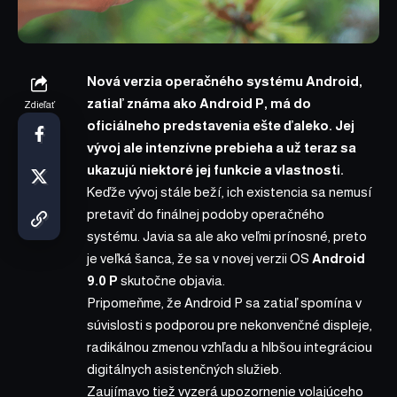
Nová verzia operačného systému Android,
zatiaľ známa ako Android P, má do
Zdieľať
oficiálneho predstavenia ešte ďaleko. Jej
vývoj ale intenzívne prebieha a už teraz sa
ukazujú niektoré jej funkcie a vlastnosti.
Keďže vývoj stále beží, ich existencia sa nemusí
pretaviť do finálnej podoby operačného
systému. Javia sa ale ako veľmi prínosné, preto
je veľká šanca, že sa v novej verzii OS
Android
9.0 P
skutočne objavia.
Pripomeňme, že Android P sa
zatiaľ spomína v
súvislosti s podporou pre nekonvenčné displeje,
radikálnou zmenou vzhľadu a hlbšou integráciou
digitálnych asistenčných služieb.
Zaujímavo tiež vyzerá upozornenie volajúceho