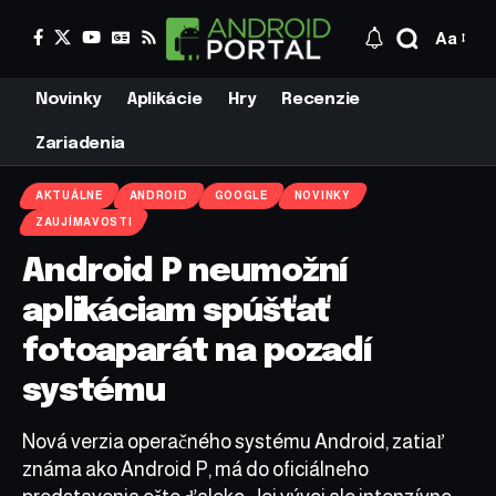
Aa
Novinky
Aplikácie
Hry
Recenzie
Zariadenia
AKTUÁLNE
ANDROID
GOOGLE
NOVINKY
ZAUJÍMAVOSTI
Android P neumožní
aplikáciam spúšťať
fotoaparát na pozadí
systému
Nová verzia operačného systému Android, zatiaľ
známa ako Android P, má do oficiálneho