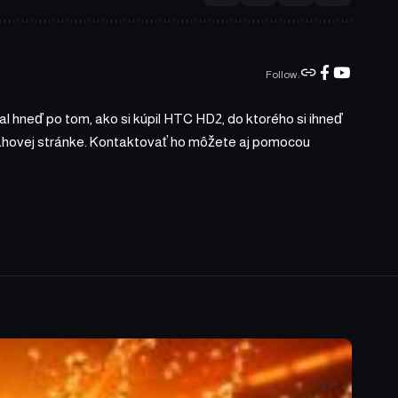
Follow:
l hneď po tom, ako si kúpil HTC HD2, do ktorého si ihneď
bsahovej stránke. Kontaktovať ho môžete aj pomocou