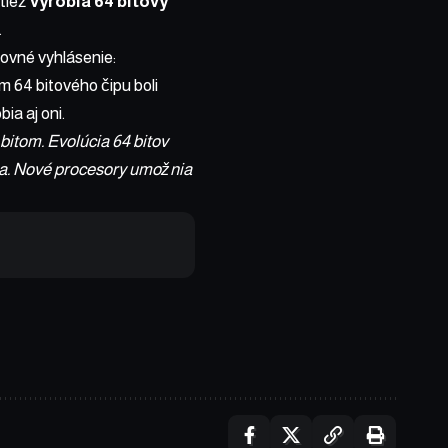
ktiež
vyrobia 64 bitový
.
dovné vyhlásenie:
64 bitového čipu boli
ia aj oni.
itom. Evolúcia 64 bitov
ia. Nové procesory umožnia