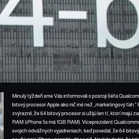
Minulý týždeň sme Vás informovali o postoji šéfa Qualcom
bitový procesor Apple ako nič iné než „marketingový ťah.“
P
zvýraznil, že 64 bitový procesor si užijú len tí, ktorí majú 
RAM (iPhone 5s má 1GB RAM). Viceprezident Qualcommu 
svojich odvážnych vyjadreniach, keď povedal, že 64 bitový