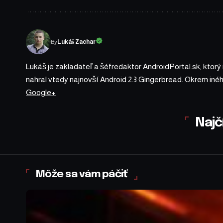
By
Lukáš Zachar
Lukáš je zakladateľ a šéfredaktor AndroidPortal.sk, ktorý
nahral vtedy najnovší Android 2.3 Gingerbread. Okrem iné
Google+
Najč
Môže sa vám páčiť