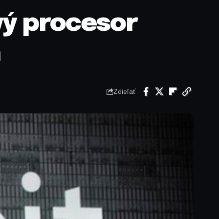
vý procesor
h
Zdieľať