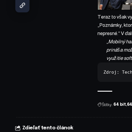
Teraz to však vy
„Poznámky, ktor
nepresné.“ V ďalš
„
Mobilný har
prináša mož
využitie sof
Zdroj: 
Tec
Štítky:
64 bit
64
Zdieľať tento článok