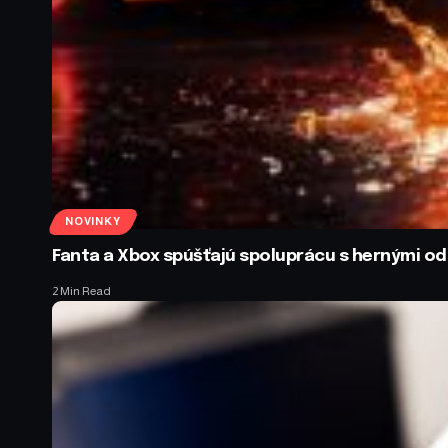
NOVINKY
Fanta a Xbox spúšťajú spoluprácu s hernými 
2 Min Read