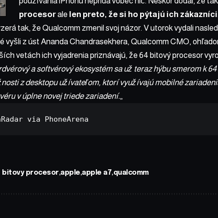
používania iPhonu nepridá vôbec nič. Neskôr dodal, že ta
procesor
ale
len preto, že si ho pýtajú ich zákazníci
zerá tak, že Qualcomm zmenil svoj názor. V utorok vydali nasle
é vyšli z úst Ananda Chandrasekhera, Qualcomm CMO, ohľadom 
ích vetách ich vyjadrenia priznávajú, že 64 bitový procesor vyrob
dvérový a softvérový ekosystém sa už teraz hýbu smerom k 64 b
nosti z desktopu užívateľom, ktorí využívajú mobilné zariaden
tvéru v úplne novej triede zariadení.
„
hRadar
 via 
PhoneArena
 bitovy procesor
apple
apple a7
qualcomm