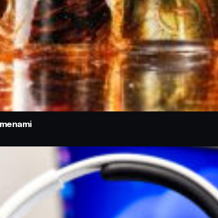
odmenami