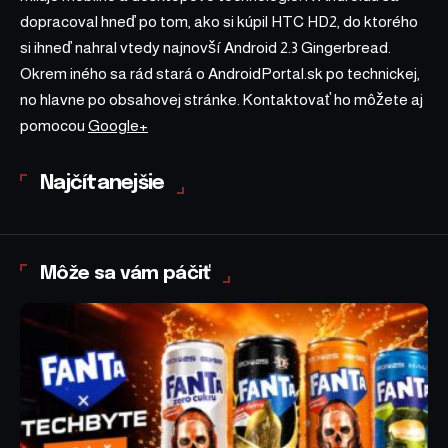
dopracoval hneď po tom, ako si kúpil HTC HD2, do ktorého
si ihneď nahral vtedy najnovší Android 2.3 Gingerbread.
Okrem iného sa rád stará o AndroidPortal.sk po technickej,
no hlavne po obsahovej stránke. Kontaktovať ho môžete aj
pomocou
Google+
Najčítanejšie
Môže sa vám páčiť