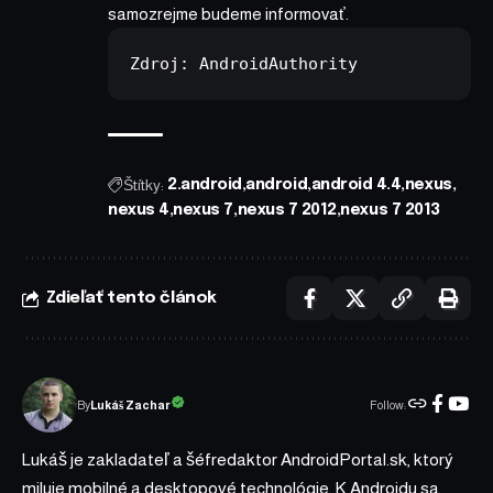
samozrejme budeme informovať.
Zdroj: 
AndroidAuthority
Štítky:
2.android
android
android 4.4
nexus
nexus 4
nexus 7
nexus 7 2012
nexus 7 2013
Zdieľať tento článok
Follow:
Lukáš Zachar
By
Lukáš je zakladateľ a šéfredaktor AndroidPortal.sk, ktorý
miluje mobilné a desktopové technológie. K Androidu sa