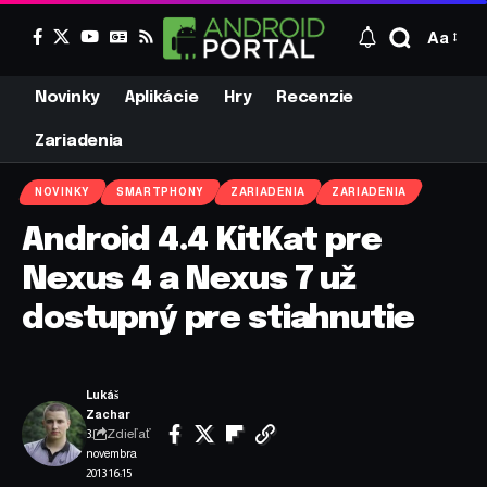
Aa
Novinky
Aplikácie
Hry
Recenzie
Zariadenia
NOVINKY
SMARTPHONY
ZARIADENIA
ZARIADENIA
Android 4.4 KitKat pre
Nexus 4 a Nexus 7 už
dostupný pre stiahnutie
Lukáš
Zachar
Zdieľať
3.
novembra
2013 16:15