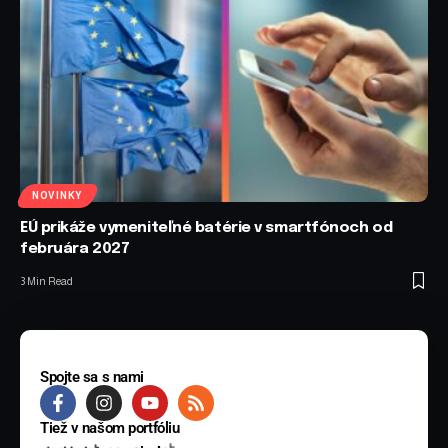
NOVINKY
EÚ prikáže vymeniteľné batérie v smartfónoch od
februára 2027
3 Min Read
Spojte sa s nami
Tiež v našom portfóliu