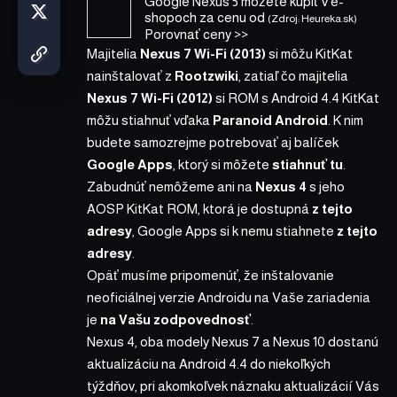
Google Nexus 5
môžete kúpiť v
e-
shopoch za cenu od
(Zdroj: Heureka.sk)
Porovnať ceny >>
Majitelia
Nexus 7 Wi-Fi (2013)
si môžu KitKat
nainštalovať z
Rootzwiki
, zatiaľ čo majitelia
Nexus 7 Wi-Fi (2012)
si ROM s Android 4.4 KitKat
môžu stiahnuť vďaka
Paranoid Android
. K nim
budete samozrejme potrebovať aj balíček
Google Apps
, ktorý si môžete
stiahnuť tu
.
Zabudnúť nemôžeme ani na
Nexus 4
s jeho
AOSP KitKat ROM, ktorá je dostupná
z tejto
adresy
, Google Apps si k nemu stiahnete
z tejto
adresy
.
Opäť musíme pripomenúť, že inštalovanie
neoficiálnej verzie Androidu na Vaše zariadenia
je
na Vašu zodpovednosť
.
Nexus 4, oba modely Nexus 7 a Nexus 10 dostanú
aktualizáciu na Android 4.4
do niekoľkých
týždňov
, pri akomkoľvek náznaku aktualizácií Vás