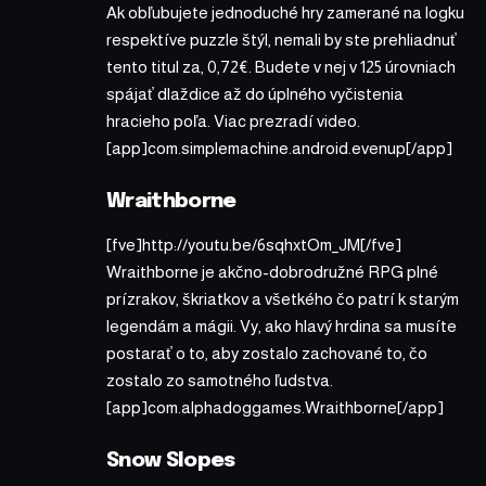
Ak obľubujete jednoduché hry zamerané na logku
respektíve puzzle štýl, nemali by ste prehliadnuť
tento titul za, 0,72€. Budete v nej v 125 úrovniach
spájať dlaždice až do úplného vyčistenia
hracieho poľa. Viac prezradí video.
[app]com.simplemachine.android.evenup[/app]
Wraithborne
[fve]http://youtu.be/6sqhxtOm_JM[/fve]
Wraithborne je akčno-dobrodružné RPG plné
prízrakov, škriatkov a všetkého čo patrí k starým
legendám a mágii. Vy, ako hlavý hrdina sa musíte
postarať o to, aby zostalo zachované to, čo
zostalo zo samotného ľudstva.
[app]com.alphadoggames.Wraithborne[/app]
Snow Slopes