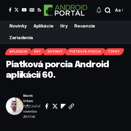
Aa
Novinky
Aplikácie
Hry
Recenzie
Zariadenia
APLIKÁCIE
HRY
NOVINKY
PIATKOVÁ PORCIA
TOPKY
Piatková porcia Android
aplikácií 60.
Marek
Urban
Zdieľať
7.
novembra
2013 11:40