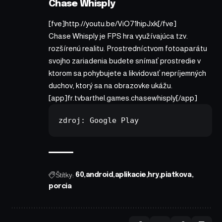
Chase Whisply
[fve]http://youtu.be/ViO71hipJxk[/fve]
Chase Whisply je FPS hra využívajúca tzv.
rozšírenú realitu. Prostredníctvom fotoaparátu
svojho zariadenia budete snímať prostredie v
ktorom sa pohybujete a likvidovať nepríjemných
duchov, ktorý sa na obrazovke ukážu.
[app]fr.tvbarthel.games.chasewhisply[/app]
zdroj:
 Google Play
Štítky:
60
android
aplikacie
hry
piatkova
porcia