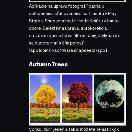
Aplikácie na úpravu fotografií patria k
obľúbenému sťahovanému sortimentu v Play
Store a Snapseed patrí medzi špičku v tomto
obore. Selektívna úprava, autokorekcia,
orezávanie, množstvo filtrov, rámy, štýly…určite
sa budete mať s čím pohrať
[app]com.niksoftware.snapseed[/app]
Autumn Trees
Vonku „zúri“ jeseň a tak si môžete tématicky k