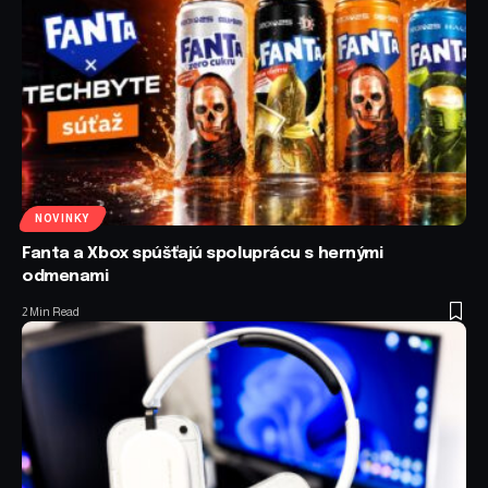
NOVINKY
Fanta a Xbox spúšťajú spoluprácu s hernými
odmenami
2 Min Read