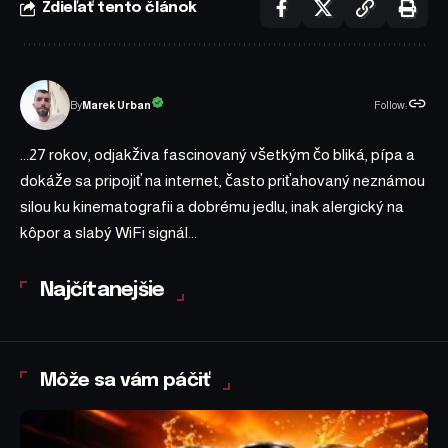
Zdieľať tento článok
Follow:
Marek Urban
By
...27 rokov, odjakživa fascinovaný všetkým čo bliká, pípa a
dokáže sa pripojiť na internet, často priťahovaný neznámou
silou ku kinematografii a dobrému jedlu, inak alergický na
kôpor a slabý WiFi signál...
Najčítanejšie
Môže sa vám páčiť