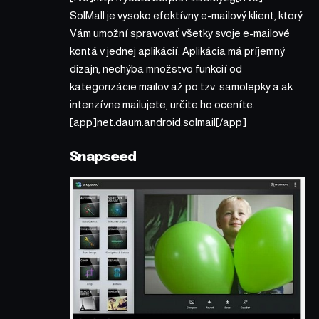
SolMall je vysoko efektívny e-mailový klient, ktorý
Vám umožní spravovať všetky svoje e-mailové
kontá v jednej aplikácií. Aplikácia má príjemný
dizajn, nechýba množstvo funkcií od
kategorizácie mailov až po tzv. samolepky a ak
intenzívne mailujete, určite ho oceníte.
[app]net.daum.android.solmail[/app]
Snapseed