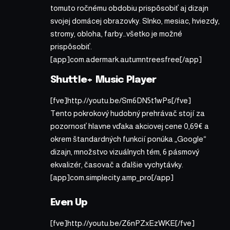
tomuto ročnému obdobiu prispôsobiť aj dizajn
svojej domácej obrazovky. Slnko, mesiac, hviezdy,
stromy, obloha, farby…všetko je možné
prispôsobiť.
[app]com.adermark.autumntreesfree[/app]
Shuttle+ Music Player
[fve]http://youtu.be/Sm6DN5t1wPs[/fve]
Tento pokrokový hudobný prehrávač stojí za
pozornosť hlavne vďaka akciovej cene 0,69€ a
okrem štandardných funkcií ponúka „Google“
dizajn, množstvo vizuálnych tém, 6 pásmový
ekvalizér, časovač a ďalšie vychytávky.
[app]com.simplecity.amp_pro[/app]
Even Up
[fve]http://youtu.be/Z6nPZxEzWKE[/fve]