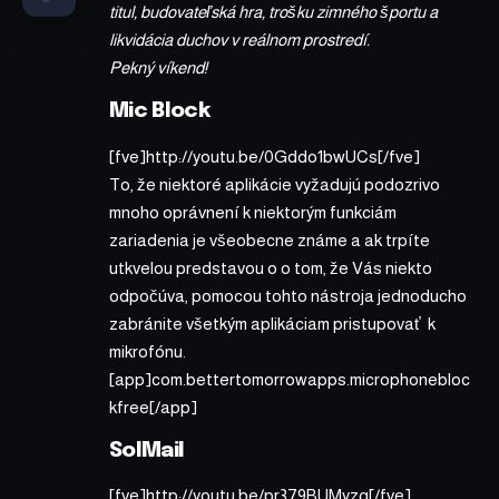
titul, budovateľská hra, trošku zimného športu a
likvidácia duchov v reálnom prostredí.
Pekný víkend!
Mic Block
[fve]http://youtu.be/0Gddo1bwUCs[/fve]
To, že niektoré aplikácie vyžadujú podozrivo
mnoho oprávnení k niektorým funkciám
zariadenia je všeobecne známe a ak trpíte
utkvelou predstavou o o tom, že Vás niekto
odpočúva, pomocou tohto nástroja jednoducho
zabránite všetkým aplikáciam pristupovať k
mikrofónu.
[app]com.bettertomorrowapps.microphonebloc
kfree[/app]
SolMail
[fve]http://youtu.be/pr379BUMyzg[/fve]