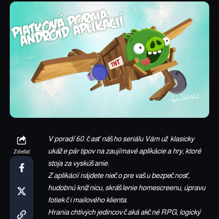
V poradí 60. časť nášho seriálu Vám už klasicky
ukáže pár tipov na zaujímavé aplikácie a hry, ktoré
Zdieľať
stoja za vyskúšanie.
Z aplikácií nájdete niečo pre vašu bezpečnosť,
hudobnú knižnicu, skrášlenie homescreenu, úpravu
fotiek či mailového klienta.
Hrania chtivých jedincov čaká akčné RPG, logický