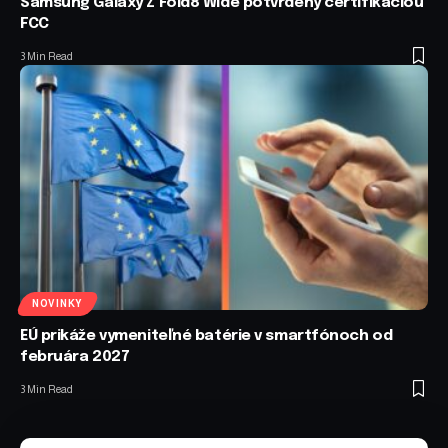
Samsung Galaxy Z Fold8 Wide potvrdený certifikáciou
FCC
3 Min Read
NOVINKY
EÚ prikáže vymeniteľné batérie v smartfónoch od
februára 2027
3 Min Read