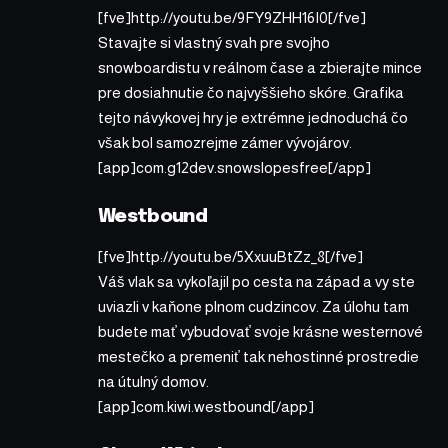
[fve]http://youtu.be/9FY9ZHH16I0[/fve]
Stavajte si vlastný svah pre svojho
snowboardistu v reálnom čase a zbierajte mince
pre dosiahnutie čo najvyššieho skóre. Grafika
tejto návykovej hry je extrémne jednoduchá čo
však bol samozrejme zámer vývojárov.
[app]com.g12dev.snowslopesfree[/app]
Westbound
[fve]http://youtu.be/5XxuuBtZz_8[/fve]
Váš vlak sa vykoľajil po cesta na západ a vy ste
uviazli v kaňone plnom cudzincov. Za úlohu tam
budete mať vybudovať svoje krásne westernové
mestečko a premeniť tak nehostinné prostredie
na útulný domov.
[app]com.kiwi.westbound[/app]