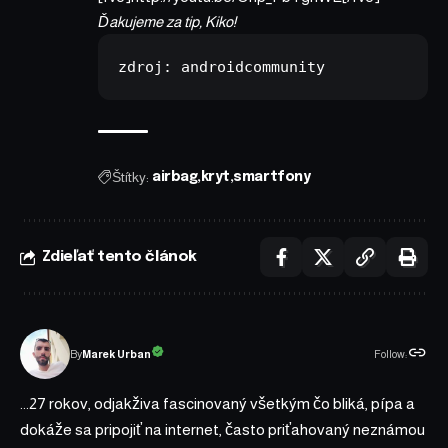
Ďakujeme za tip, Kiko!
zdroj: 
androidcommunity
Štítky:
airbag
kryt
smartfony
Zdieľať tento článok
Follow:
Marek Urban
By
...27 rokov, odjakživa fascinovaný všetkým čo bliká, pípa a
dokáže sa pripojiť na internet, často priťahovaný neznámou