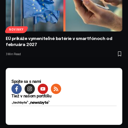
NOVINKY
EÚ prikáže vymeniteľné batérie v smartfónoch od
februára 2027
3 Min Read
Spojte sa s nami
Tiež v našom portfóliu
© 2025 BYTE Media s.r.o. Všetky práva vyhradené.