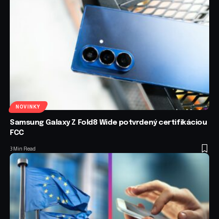
NOVINKY
Samsung Galaxy Z Fold8 Wide potvrdený certifikáciou
FCC
3 Min Read