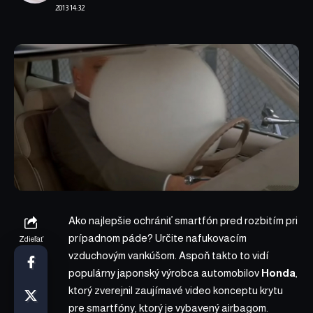
2013 14:32
Ako najlepšie ochrániť smartfón pred rozbitím pri
prípadnom páde? Určite nafukovacím
Zdieľať
vzduchovým vankúšom. Aspoň takto to vidí
populárny japonský výrobca automobilov
Honda
,
ktorý zverejnil zaujímavé video konceptu krytu
pre smartfóny, ktorý je vybavený airbagom.