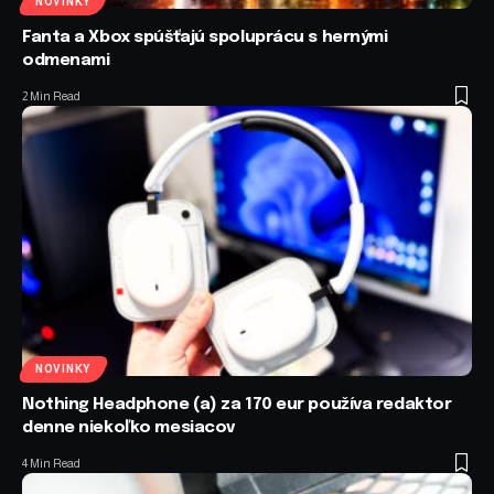
NOVINKY
Fanta a Xbox spúšťajú spoluprácu s hernými
odmenami
2 Min Read
NOVINKY
Nothing Headphone (a) za 170 eur používa redaktor
denne niekoľko mesiacov
4 Min Read