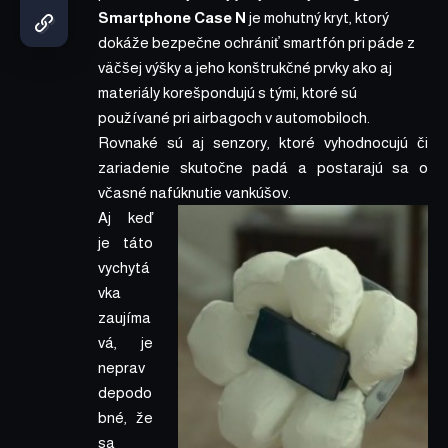
Smartphone Case N
je mohutný kryt, ktorý
dokáže bezpečne ochrániť smartfón pri páde z
väčšej výšky a jeho konštrukčné prvky ako aj
materiály korešpondujú s tými, ktoré sú
používané pri airbagoch v automobiloch.
Rovnaké sú aj senzory, ktoré vyhodnocujú či
zariadenie skutočne padá a postarajú sa o
včasné nafúknutie vankúšov.
Aj keď
je táto
vychytá
vka
zaujíma
vá, je
neprav
depodo
bné, že
sa