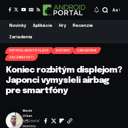
Aa
Novinky
Aplikácie
Hry
Recenzie
Zariadenia
NEPREHLIADNITE VLAVO
NOVINKY
ZARIADENIA
ZAUJÍMAVOSTI
Koniec rozbitým displejom?
Japonci vymysleli airbag
pre smartfóny
Marek
Urban
Zdieľať
5.
decembra