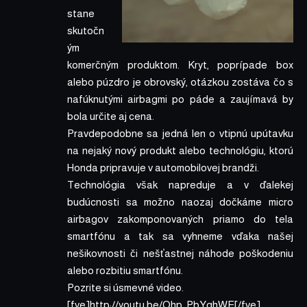
stane
skutočn
ým
komerčným produktom. Kryt, poprípade box
alebo púzdro je obrovský, otázkou zostáva čo s
nafúknutými airbagmi po páde a zaujímavá by
bola určite aj cena.
Pravdepodobne sa jedná len o vtipnú upútavku
na nejaký nový produkt alebo technológiu, ktorú
Honda pripravuje v automobilovej brandži.
Technológia však napreduje a v ďalekej
budúcnosti sa možno naozaj dočkáme micro
airbagov zakomponovaných priamo do tela
smartfónu a tak sa vyhneme vďaka našej
nešikovnosti či nešťastnej náhode poškodeniu
alebo rozbitiu smartfónu.
Pozrite si úsmevné video.
[fve]http://youtu.be/Ohp_PbYghWE[/fve]