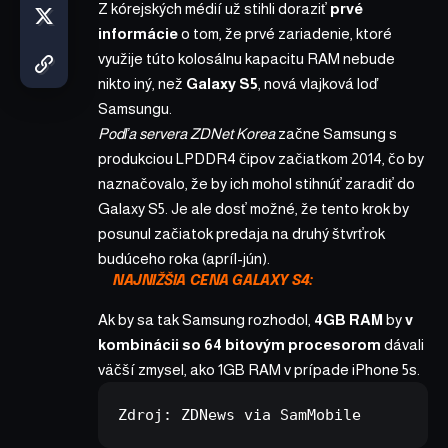
Z kórejských médií už stihli doraziť
prvé
informácie
o tom, že prvé zariadenie, ktoré
využije túto kolosálnu kapacitu RAM nebude
nikto iný, než
Galaxy S5
, nová vlajková loď
Samsungu.
Podľa servera ZDNet Korea
začne Samsung s
produkciou LPDDR4 čipov začiatkom 2014, čo by
naznačovalo, že by ich mohol stihnúť zaradiť do
Galaxy S5. Je ale dosť možné, že tento krok by
posunul začiatok predaja na druhý štvrťrok
budúceho roka (apríl-jún).
NAJNIŽŠIA CENA GALAXY S4:
Ak by sa tak Samsung rozhodol,
4GB RAM
by
v
kombinácii so 64 bitovým procesorom
dávali
väčší zmysel, ako 1GB RAM v prípade iPhone 5s.
Zdroj: 
ZDNews
 via 
SamMobile