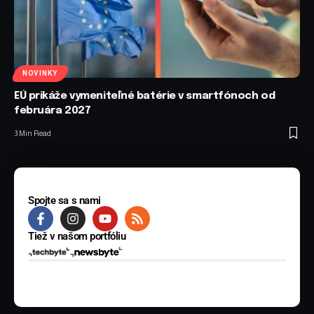
NOVINKY
EÚ prikáže vymeniteľné batérie v smartfónoch od
februára 2027
3 Min Read
Spojte sa s nami
Tiež v našom portfóliu
© 2025 BYTE Media s.r.o. Všetky práva vyhradené.