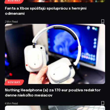
NOVINKY
Fanta a Xbox spúšťajú spoluprácu s hernými
odmenami
2 Min Read
NOVINKY
Nothing Headphone (a) za 170 eur používa redaktor
denne niekoľko mesiacov
4 Min Read