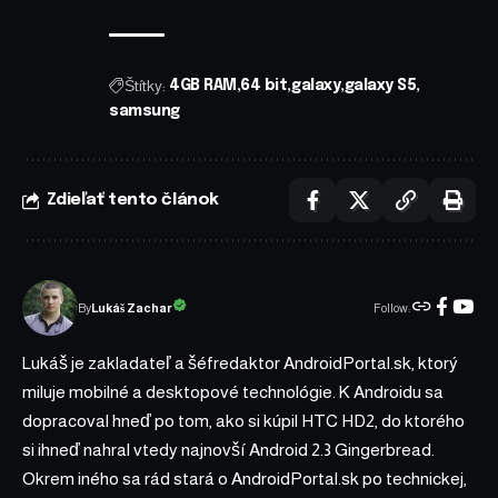
Štítky:
4GB RAM
64 bit
galaxy
galaxy S5
samsung
Zdieľať tento článok
Follow:
Lukáš Zachar
By
Lukáš je zakladateľ a šéfredaktor AndroidPortal.sk, ktorý
miluje mobilné a desktopové technológie. K Androidu sa
dopracoval hneď po tom, ako si kúpil HTC HD2, do ktorého
si ihneď nahral vtedy najnovší Android 2.3 Gingerbread.
Okrem iného sa rád stará o AndroidPortal.sk po technickej,