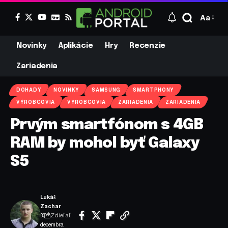
Aa
Novinky
Aplikácie
Hry
Recenzie
Zariadenia
DOHADY
NOVINKY
SAMSUNG
SMARTPHONY
VÝROBCOVIA
VÝROBCOVIA
ZARIADENIA
ZARIADENIA
Prvým smartfónom s 4GB
RAM by mohol byť Galaxy
S5
Lukáš
Zachar
Zdieľať
30.
decembra