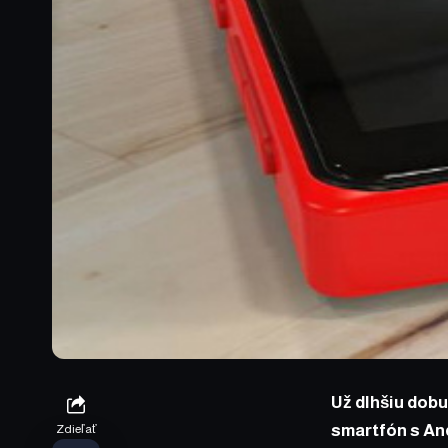
Už dlhšiu dobu
smartfón s An
Zdieľať