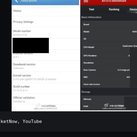
cketNow
, 
YouTube