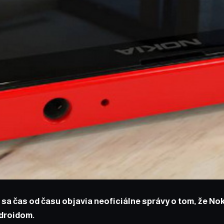
 sa čas od času objavia neoficiálne správy o tom, že Nok
droidom.