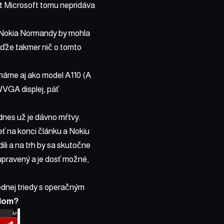
ant Microsoft tomu nepridáva
e Nokia Normandy by mohla
eďže takmer nič o tomto
náme aj ako model A110 (A
WVGA displej, päť
dnes už je dávno mŕtvy.
eť na konci článku a Nokiu
li a na trh by sa skutočne
 upravený a je dosť možné,
ednej triedy s operačným
idom?