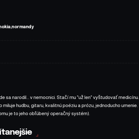
nokia
normandy
 sa narodil... v nemocnici. Stačí mu "už len" vyštudovať medicínu.
 miluje hudbu, gitaru, kvalitnú poéziu a prózu, jednoducho umenie.
omu je to jeho obľúbený operačný systém).
ítanejšie