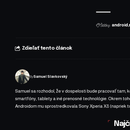
Štítky:
android
Zdieľať tento článok
By
Samuel Slavkovský
Samuel sa rozhodol, že v dospelosti bude pracovať tam, kde
smartfóny, tablety a iné prenosné technológie. Okrem toho
Androidom mu sprostredkovala Sony Xperia X8 (napriek t
Najč