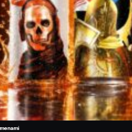
odmenami