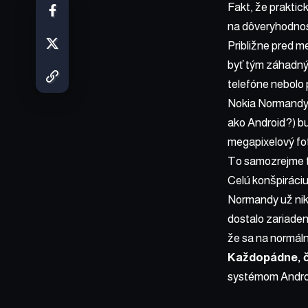
Fakt, že praktic
na dôveryhodnost
Približne pred m
byť tým záhadný
telefóne nebolo 
Nokia Normandy 
ako Android?) bu
megapixelový fo
To samozrejme ti
Celú konšpiráciu
Normandy už nikt
dostalo zariaden
že sa na normál
Každopádne, čo
systémom Androi