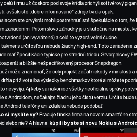
ky celú firmu už čoskoro pod svoje krídla prichýli softvérový gig
i, avšak isté „dobre informované“ zdroje tvrdia opak.
esiacom ste prvýkrát mohli postrehnúť isté špekulácie o tom, ž
m zariadením. Pritom slovo záhadný je u skutočne na mieste, k
potvrdené (ani vyvrátené) a celé to vyzerá veľmi čudne.
takmer s určitosťou nebude žiadny high-end. Toto zariadenie z
de mať špecifikácie typické pre strednú triedu. Štvorpalcový F
toaparát a bližšie nešpecifikovaný procesor Snapdragon.
ež môže znamenať, že celý projekt začal niekedy v minulosti a 
 držia pri živote iba výsledky benchmarkov ktoré si môžete pozri
o nevyvíja. Aj keby sa nakoniec všetky neoficiálne správy potvrdi
ie s Androidom, nečakajte žiadnu jeho čistú verziu. Určite bude
ne Android telefóny ani zďaleka nebude podobať.
 si myslíte vy?
Pracuje fínska firma na novom smartfóne str
d alebo nie? A hlavne,
kúpili by ste si novú Nokiu s Andro