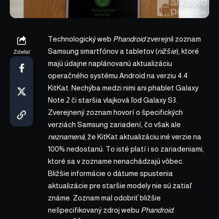
Technologický web
Phandroid
zverejnil zoznam
Samsung smartfónov a tabletov (
nižšie
), ktoré
Zdieľať
majú údajne naplánovanú aktualizáciu
operačného systému Android na verziu 4.4
KitKat. Nechýba medzi nimi ani phablet Galaxy
Note 2 či staršia vlajková ľod Galaxy S3.
Zverejnený zoznam hovorí o špecifických
verziách Samsung zariadení, čo však ale
neznamená
, že KitKat aktualizáciu iné verzie na
100% nedostanú. To isté platí i so zariadeniami,
ktoré sa v zozname nenachádzajú vôbec.
Bližšie informácie o dátume spustenia
aktualizácie pre staršie modely nie sú zatiaľ
známe. Zoznam mal odobriť bližšie
nešpecifikovaný zdroj webu
Phandroid
.