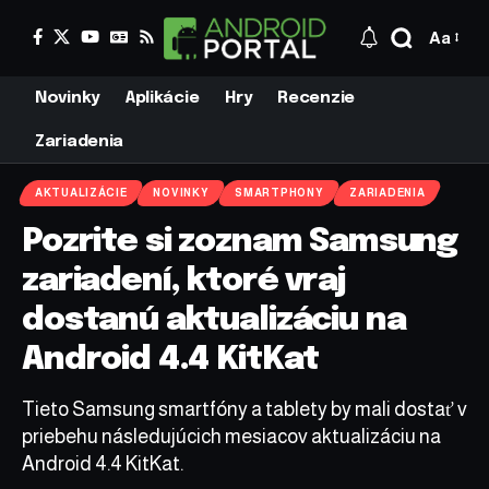
Aa
Novinky
Aplikácie
Hry
Recenzie
Zariadenia
AKTUALIZÁCIE
NOVINKY
SMARTPHONY
ZARIADENIA
Pozrite si zoznam Samsung
zariadení, ktoré vraj
dostanú aktualizáciu na
Android 4.4 KitKat
Tieto Samsung smartfóny a tablety by mali dostať v
priebehu následujúcich mesiacov aktualizáciu na
Android 4.4 KitKat.