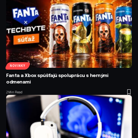
NOVINKY
Fanta a Xbox spúšťajú spoluprácu s hernými
odmenami
2 Min Read