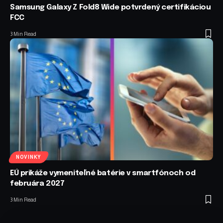
Samsung Galaxy Z Fold8 Wide potvrdený certifikáciou
FCC
3 Min Read
NOVINKY
EÚ prikáže vymeniteľné batérie v smartfónoch od
februára 2027
3 Min Read