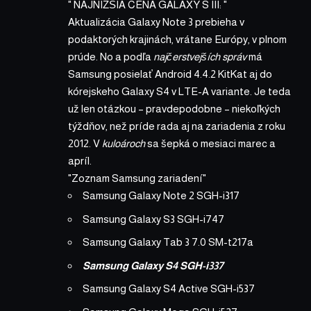
NAJNIŽŠIA CENA GALAXY S III:
Aktualizácia Galaxy Note 3 prebieha v
podaktorých krajinách, vrátane Európy, v plnom
prúde. No a podľa
najčerstvejších správ
má
Samsung posielať Android 4.4.2 KitKat aj do
kórejskeho Galaxy S4 v LTE-A variante. Je teda
už len otázkou – pravdepodobne – niekoľkých
týždňov, než príde rada aj na zariadenia z roku
2012. V
kuloároch
sa šepká o mesiaci marec a
apríl.
Zoznam Samsung zariadení
Samsung Galaxy Note 2 SGH-i317
Samsung Galaxy S3 SGH-i747
Samsung Galaxy Tab 3 7.0 SM-t217a
Samsung Galaxy S4 SGH-i337
Samsung Galaxy S4 Active SGH-i537