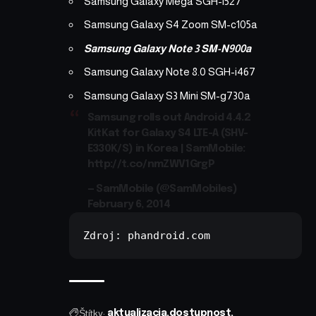
Samsung Galaxy Mega SGH-i527
Samsung Galaxy S4 Zoom SM-c105a
Samsung Galaxy Note 3 SM-N900a
Samsung Galaxy Note 8.0 SGH-i467
Samsung Galaxy S3 Mini SM-g730a
Samsung rolls out Android 4.4.2
KitKat for Galaxy S4 LTE-A (SHV-
E330K/S) in Korea | SamMobile:
http://t.co/nmZWV1GrgP
— SamMobile (@SamMobiles)
February 6, 2014
Zdroj: 
phandroid.com
Štítky:
aktualizacia
dostupnost