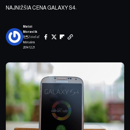
NAJNIŽŠIA CENA GALAXY S4:
Matúš
Moravčík
Zdieľať
7.
februára
2014 12:21