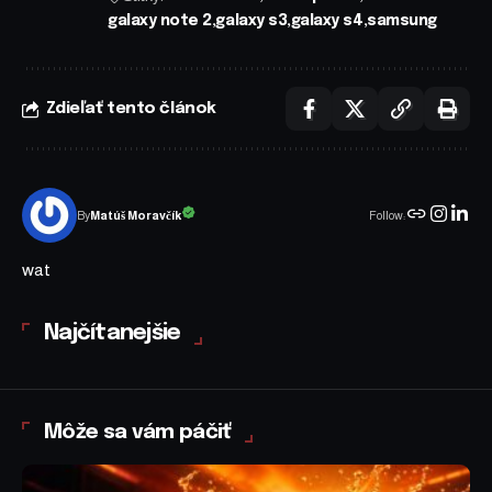
galaxy note 2
galaxy s3
galaxy s4
samsung
Zdieľať tento článok
Follow:
Matúš Moravčík
By
wat
Najčítanejšie
Môže sa vám páčiť