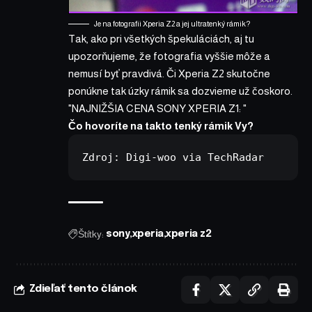
Je na fotografii Xperia Z2 a jej ultratenký rámik?
Tak, ako pri všetkých špekuláciách, aj tu
upozorňujeme, že fotografia vyššie môže a
nemusí byť pravdivá. Či Xperia Z2 skutočne
ponúkne tak úzky rámik sa dozvieme už čoskoro.
NAJNIŽŠIA CENA SONY XPERIA Z1:
Čo hovoríte na takto tenký rámik Vy?
Zdroj: 
Digi-woo
 via 
TechRadar
Štítky:
sony
xperia
xperia z2
Zdieľať tento článok