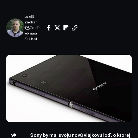
Lukáš
Zachar
Zdieľať
4.
februára
2014 14:41
Sony by mal svoju novú vlajkovú loď, o ktorej