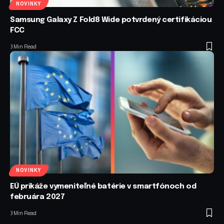
NOVINKY
Samsung Galaxy Z Fold8 Wide potvrdený certifikáciou
FCC
3 Min Read
NOVINKY
EÚ prikáže vymeniteľné batérie v smartfónoch od
februára 2027
3 Min Read