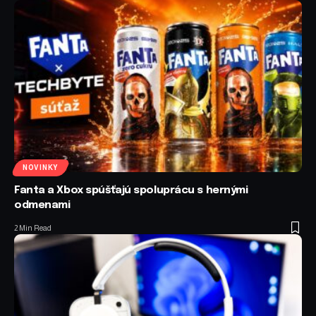
NOVINKY
Fanta a Xbox spúšťajú spoluprácu s hernými
odmenami
2 Min Read