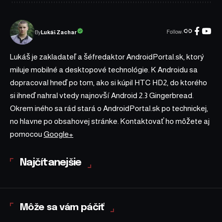
Follow:
Lukáš Zachar
By
Lukáš je zakladateľ a šéfredaktor AndroidPortal.sk, ktorý
miluje mobilné a desktopové technológie. K Androidu sa
dopracoval hneď po tom, ako si kúpil HTC HD2, do ktorého
si ihneď nahral vtedy najnovší Android 2.3 Gingerbread.
Okrem iného sa rád stará o AndroidPortal.sk po technickej,
no hlavne po obsahovej stránke. Kontaktovať ho môžete aj
pomocou
Google+
Najčítanejšie
Môže sa vám páčiť