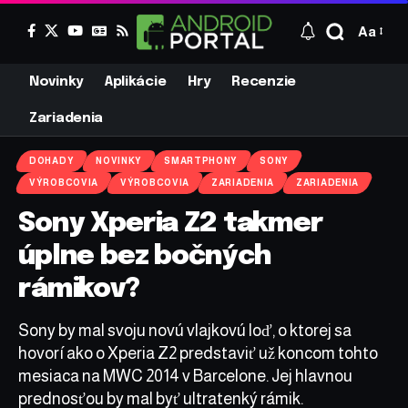
Aa
Novinky
Aplikácie
Hry
Recenzie
Zariadenia
DOHADY
NOVINKY
SMARTPHONY
SONY
VÝROBCOVIA
VÝROBCOVIA
ZARIADENIA
ZARIADENIA
Sony Xperia Z2 takmer
úplne bez bočných
rámikov?
Sony by mal svoju novú vlajkovú loď, o ktorej sa
hovorí ako o Xperia Z2 predstaviť už koncom tohto
mesiaca na MWC 2014 v Barcelone. Jej hlavnou
prednosťou by mal byť ultratenký rámik.