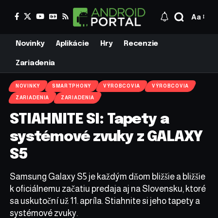
Aa
Novinky
Aplikácie
Hry
Recenzie
Zariadenia
NOVINKY
SMARTPHONY
VÝROBCOVIA
VÝROBCOVIA
ZARIADENIA
ZARIADENIA
STIAHNITE SI: Tapety a
systémové zvuky z GALAXY
S5
Samsung Galaxy S5 je každým dňom bližšie a bližšie
k oficiálnemu začatiu predaja aj na Slovensku, ktoré
sa uskutoční už 11. apríla. Stiahnite si jeho tapety a
systémové zvuky.