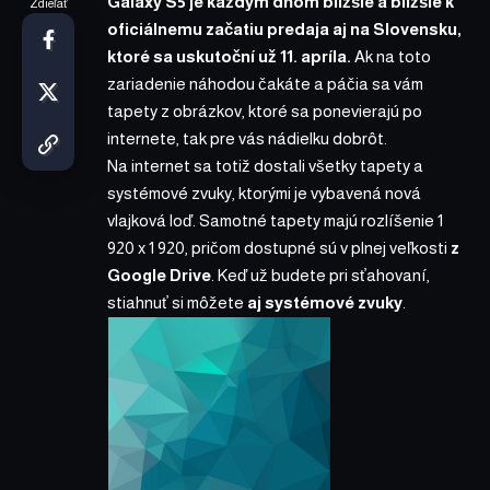
Galaxy S5 je každým dňom bližšie a bližšie k
Zdieľať
oficiálnemu začatiu predaja aj na Slovensku,
ktoré sa uskutoční už 11. apríla.
Ak na toto
zariadenie náhodou čakáte a páčia sa vám
tapety z obrázkov, ktoré sa ponevierajú po
internete, tak pre vás nádielku dobrôt.
Na internet sa totiž dostali všetky tapety a
systémové zvuky, ktorými je vybavená nová
vlajková loď. Samotné tapety majú rozlíšenie 1
920 x 1 920, pričom dostupné sú v plnej veľkosti
z
Google Drive
. Keď už budete pri sťahovaní,
stiahnuť si môžete
aj systémové zvuky
.