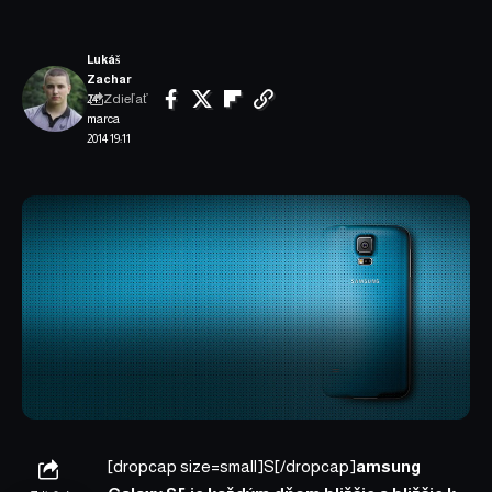
Lukáš
Zachar
Zdieľať
24.
marca
2014 19:11
[dropcap size=small]S[/dropcap]
amsung