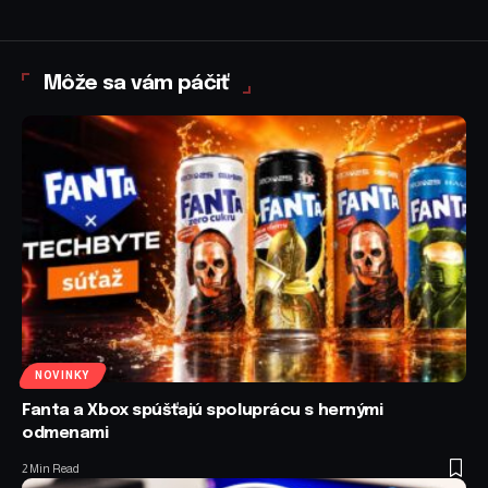
Môže sa vám páčiť
NOVINKY
Fanta a Xbox spúšťajú spoluprácu s hernými
odmenami
2 Min Read