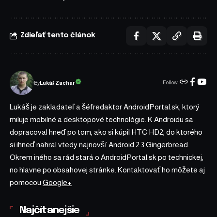
Zdieľať tento článok
Follow:
Lukáš Zachar
By
Lukáš je zakladateľ a šéfredaktor AndroidPortal.sk, ktorý
miluje mobilné a desktopové technológie. K Androidu sa
dopracoval hneď po tom, ako si kúpil HTC HD2, do ktorého
si ihneď nahral vtedy najnovší Android 2.3 Gingerbread.
Okrem iného sa rád stará o AndroidPortal.sk po technickej,
no hlavne po obsahovej stránke. Kontaktovať ho môžete aj
pomocou
Google+
Najčítanejšie