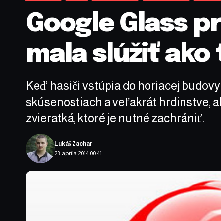
Google Glass pr
mala slúžiť ak
Keď hasiči vstúpia do horiacej budovy
skúsenostiach a veľakrát hrdinstve, ab
zvieratká, ktoré je nutné zachrániť.
Lukáš Zachar
23. apríla 2014 00:41