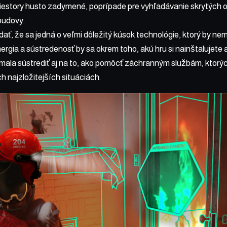
riestory husto zadymené, poprípade pre vyhľadávanie skrytých o
budovy.
ať, že sa jedná o veľmi dôležitý kúsok technológie, ktorý by nem
rgia a sústredenosť by sa okrem toho, akú hru si nainštalujete 
ší mala sústrediť aj na to, ako pomôcť záchranným službám, kto
h najzložitejších situáciách.