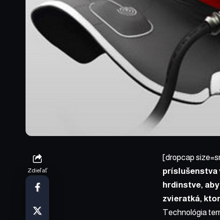
[dropcap size=s
príslušenstva 
Zdieľať
hrdinstve, aby
zvieratká, kto
Technológia term