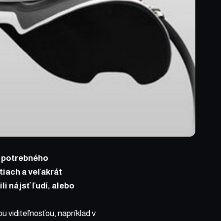
z potrebného
tiach a veľakrát
i nájsť ľudí, alebo
u viditeľnosťou, napríklad v