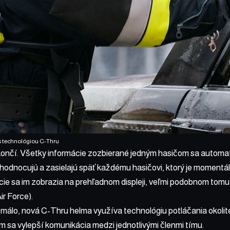
s technológiou C-Thru
ončí. Všetky informácie zozbierané jedným hasičom sa automati
vyhodnocujú a zasielajú späť každému hasičovi, ktorý je moment
ie sa im zobrazia na prehľadnom displeji, veľmi podobnom tomu
ir Force).
 málo, nová C-Thru helma využíva technológiu potláčania okolit
čím sa vylepší komunikácia medzi jednotlivými členmi tímu.