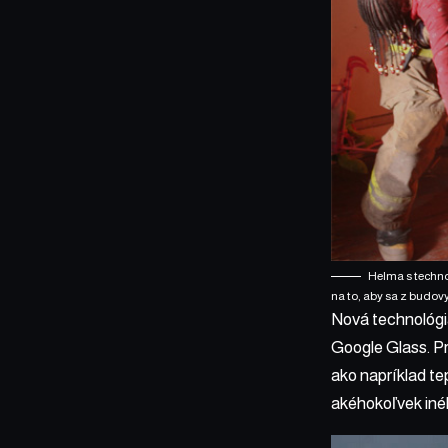
Helma s techno
na to, aby sa z budovy
Nová technológia
Google Glass. Pr
ako napríklad te
akéhokoľvek iné