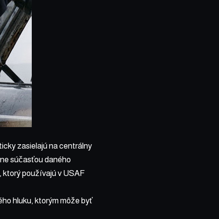
cky zasielajú na centrálny
álne súčasťou daného
, ktorý používajú v USAF
ého hluku, ktorým môže byť