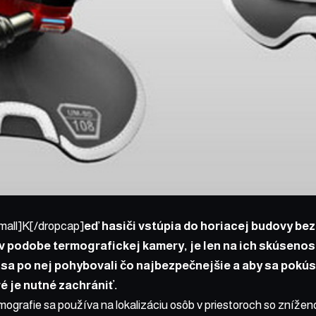
mall]K[/dropcap]
eď hasiči vstúpia do horiacej budovy be
v podobe termografickej kamery, je len na ich skúsenos
 sa po nej pohybovali čo najbezpečnejšie a aby sa pokúsil
ré je nutné zachrániť.
ografie sa používa na lokalizáciu osôb v priestoroch so zníženo