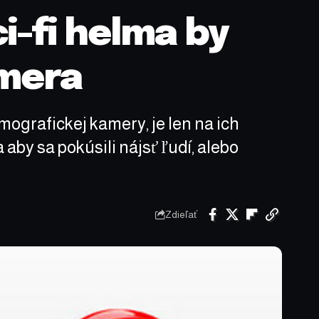
i-fi helma by
amera
ografickej kamery, je len na ich
aby sa pokúsili nájsť ľudí, alebo
Zdieľať