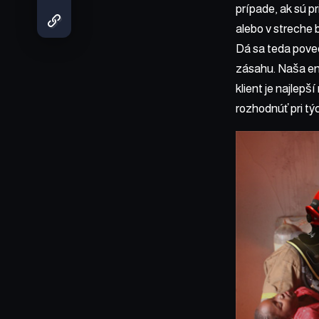
prípade, ak sú p
alebo v streche 
Dá sa teda poved
zásahu. Naša ene
klient je najlep
rozhodnúť pri týc