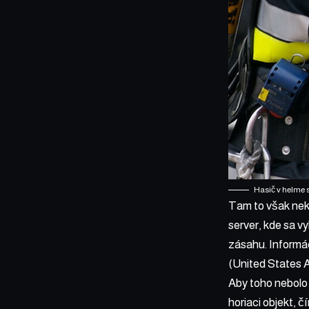
Hasič v helme 
Tam to však nek
server, kde sa 
zásahu. Informác
(United States A
Aby toho nebolo
horiaci objekt, 