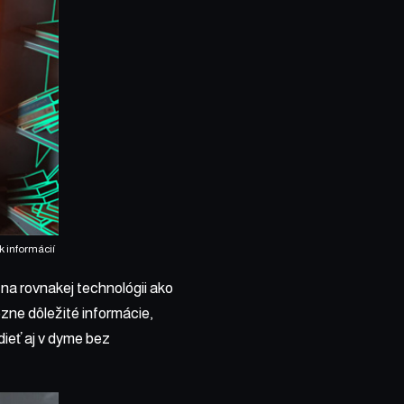
 informácií
na rovnakej technológii ako
ôzne dôležité informácie,
dieť aj v dyme bez