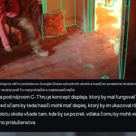
lógiou veľmi podobnou Google Glass vyhodnotí okolie a hasičovi poskytne dostatok
 dostal preč čo najrýchlejšie a najbezpečnejšie
 pod názvom C-Thru je koncept displeja, ktorý by mal fungovať 
ed očami by teda hasiči mohli mať displej, ktorý by im ukazoval r
plotu okolia všade tam, kde by sa pozreli, vďaka čomu by mohli vi
ho príslušenstva.