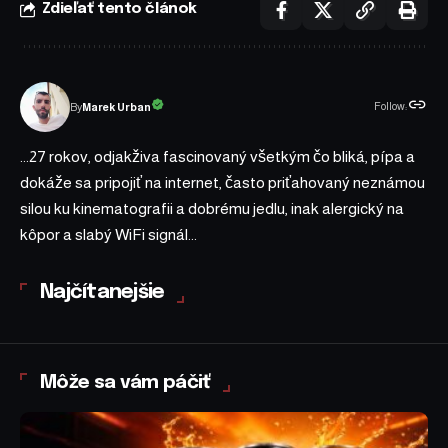
Zdieľať tento článok
Follow:
Marek Urban
By
...27 rokov, odjakživa fascinovaný všetkým čo bliká, pípa a
dokáže sa pripojiť na internet, často priťahovaný neznámou
silou ku kinematografii a dobrému jedlu, inak alergický na
kôpor a slabý WiFi signál...
Najčítanejšie
Môže sa vám páčiť