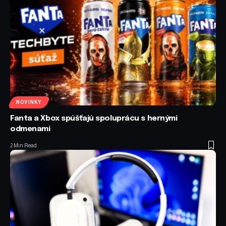
NOVINKY
Fanta a Xbox spúšťajú spoluprácu s hernými
odmenami
2 Min Read