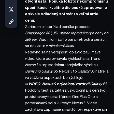
otvoril ústa. Ponúka totižto nekompromisnú
špecifikáciu, kvalitné dielenské spracovanie
a skvele odladený softvér za veľmi nízku
cenu.
Zariadenie napríklad ponúka procesor
Snapdragon 801
,
JBL stereo reproduktory
a ceny od
269 eur
. Viac informácií o parametroch a cenách
sa dozviete v
minulom článku
.
Nedávno sa na verejnosti objavilo zaujímavé
video, ktoré porovnávalo rýchlosť smartfónu
Nexus 5
s top modelom kórejského výrobcu
Samsung Galaxy S5
. Nexus 5 to Galaxy S5 natrel a
vo väčšine aspektoch bol rýchlejší.
⇒
VIDEO: Nexus 5 v rýchlosti rozdrvil Galaxy S5
Podobný test sa taktiež uskutočnil aj s čerstvo
predstaveným smartfónom OnePlus One a
porovnávaný bol s kultovým Nexus 5. Video
zachytáva zapínanie smartfónov respektíve ich