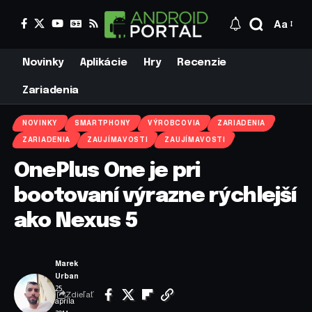
Aa
Novinky
Aplikácie
Hry
Recenzie
Zariadenia
NOVINKY
SMARTPHONY
VÝROBCOVIA
ZARIADENIA
ZARIADENIA
ZAUJÍMAVOSTI
ZAUJÍMAVOSTI
OnePlus One je pri
bootovaní výrazne rýchlejší
ako Nexus 5
Marek
Urban
25.
Zdieľať
apríla