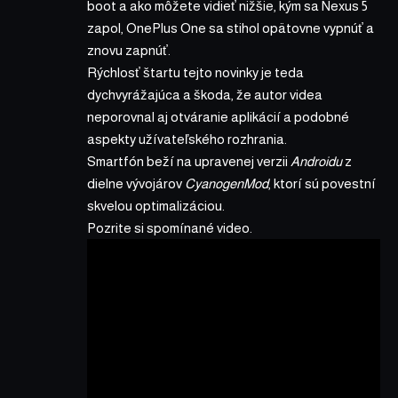
boot a ako môžete vidieť nižšie, kým sa Nexus 5
zapol, OnePlus One sa stihol opätovne vypnúť a
znovu zapnúť.
Rýchlosť štartu tejto novinky je teda
dychvyrážajúca a škoda, že autor videa
neporovnal aj otváranie aplikácií a podobné
aspekty užívateľského rozhrania.
Smartfón beží na upravenej verzii
Androidu
z
dielne vývojárov
CyanogenMod
, ktorí sú povestní
skvelou optimalizáciou.
Pozrite si spomínané video.