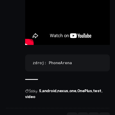
 zdroj: 
PhoneArena
Štítky:
5
android
nexus
one
OnePlus
test
video