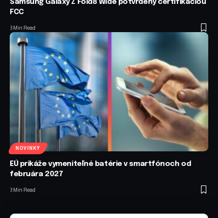
Samsung Galaxy Z Fold8 Wide potvrdený certifikáciou
FCC
3 Min Read
NOVINKY
EÚ prikáže vymeniteľné batérie v smartfónoch od
februára 2027
3 Min Read