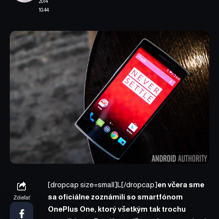
2014
10:44
[dropcap size=small]L[/dropcap]
en včera sme
sa oficiálne zoznámili so smartfónom
Zdieľať
OnePlus One, ktorý všetkým tak trochu