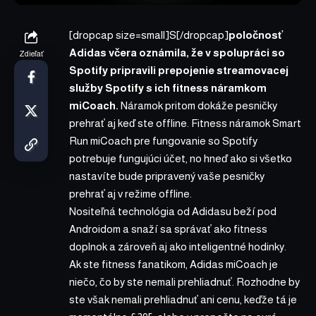
[dropcap size=small]S[/dropcap]
poločnosť
Adidas včera oznámila, že v spolupráci so
Zdieľať
Spotify pripravili prepojenie streamovacej
služby Spotify s ich fitness náramkom
miCoach.
Náramok pritom dokáže pesničky
prehrať aj keď ste offline. Fitness náramok Smart
Run miCoach pre fungovanie so Spotify
potrebuje fungujúci účet, no hneď ako si všetko
nastavíte bude pripravený vaše pesničky
prehrať aj v režime offline.
Nositeľná technológia od Adidasu beží pod
Androidom a snaží sa správať ako fitness
doplnok a zároveň aj ako inteligentné hodinky.
Ak ste fitness fanatikom, Adidas miCoach je
niečo, čo by ste nemali prehliadnuť. Rozhodne by
ste však nemali prehliadnuť ani cenu, keďže tá je