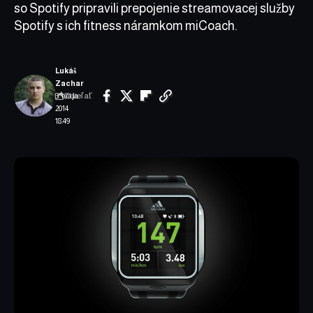
so Spotify pripravili prepojenie streamovacej služby
Spotify s ich fitness náramkom miCoach.
Lukáš
Zachar
Zdieľať
3. mája
2014
18:49