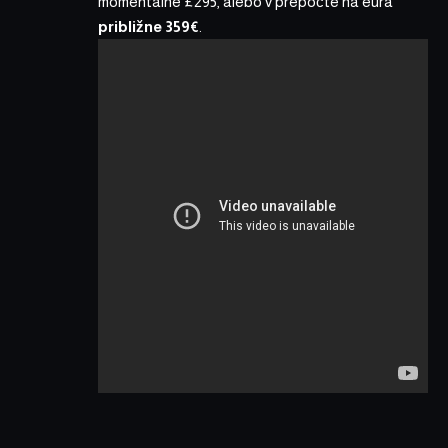
momentálne £295, alebo v prepočte na eurá
približne 359€
.