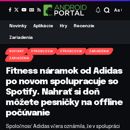
Aa
Novinky
Aplikácie
Hry
Recenzie
Zariadenia
NOVINKY
VÝROBCOVIA
VÝROBCOVIA
ZARIADENIA
ZARIADENIA
Fitness náramok od Adidas
po novom spolupracuje so
Spotify. Nahrať si doň
môžete pesničky na offline
počúvanie
Spoločnosť Adidas včera oznámila, že v spolupráci