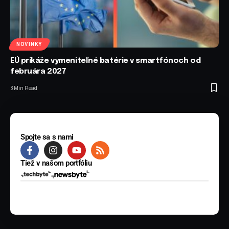
NOVINKY
EÚ prikáže vymeniteľné batérie v smartfónoch od
februára 2027
3 Min Read
Spojte sa s nami
Tiež v našom portfóliu
© 2025 BYTE Media s.r.o. Všetky práva vyhradené.