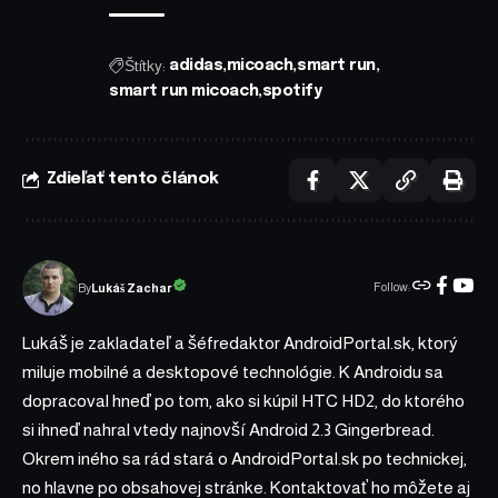
Štítky:
adidas
micoach
smart run
smart run micoach
spotify
Zdieľať tento článok
Follow:
Lukáš Zachar
By
Lukáš je zakladateľ a šéfredaktor AndroidPortal.sk, ktorý
miluje mobilné a desktopové technológie. K Androidu sa
dopracoval hneď po tom, ako si kúpil HTC HD2, do ktorého
si ihneď nahral vtedy najnovší Android 2.3 Gingerbread.
Okrem iného sa rád stará o AndroidPortal.sk po technickej,
no hlavne po obsahovej stránke. Kontaktovať ho môžete aj