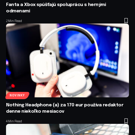
Fanta a Xbox spúšťajú spoluprácu s hernými
odmenami
2 Min Read
NOVINKY
Nothing Headphone (a) za 170 eur používa redaktor
denne niekoľko mesiacov
4 Min Read