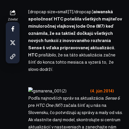
[dropcap size=small]T[/dropcap]
aiwanská
spoločnosť HTC potešila všetkých majiteľov
Zdieľať
minuloročnej vlajkovej lode One (M7) keď
oznámila, že sa taktiež dočkajú všetkých
nových funkcií z inovovaného rozhrania
Sense 6 vďaka pripravovanej aktualizácii.
HTC
prisľúbilo, že sa táto aktualizácia začne
šíriť do konca tohto mesiaca a vyzerá to, že
slovo dodrží.
(4. jún 2014)
Podľa najnovších správ sa aktualizácia
Sense 6
pre
HTC One (M7)
začala šíriť aj u nás na
Slovensku, čo potvrdzujú aj správy a maily od vás.
Ak vlastníte daný model, skontrolujte si centrum
aktualizácií v nastaveniach a zanechajte nám