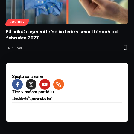
NOVINKY
EÚ prikáže vymeniteľné batérie v smartfónoch od
februára 2027
3 Min Read
Spojte sa s nami
Tiež v našom portfóliu
© 2025 BYTE Media s.r.o. Všetky práva vyhradené.