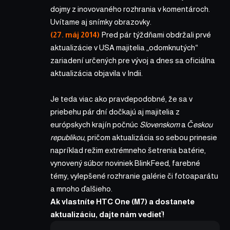
dojmy z inovovaného rozhrania v komentároch.
Uvítame aj snímky obrazovky.
(27. máj 2014)
Pred pár týždňami obdržali prvé
aktualizácie v USA majitelia „odomknutých“
zariadení určených pre vývoj a dnes sa oficiálna
aktualizácia objavila v Indii.
Je teda viac ako pravdepodobné, že sa v
priebehu pár dní dočkajú aj majitelia z
európskych krajín počnúc
Slovenskom
a
Českou
republikou
, pričom aktualizácia so sebou prinesie
napríklad režim extrémneho šetrenia batérie,
vynovený súbor noviniek BlinkFeed, farebné
témy, vylepšené rozhranie galérie či fotoaparátu
a mnoho ďalšieho.
Ak vlastníte HTC One (M7) a dostanete
aktualizáciu, dajte nám vedieť!