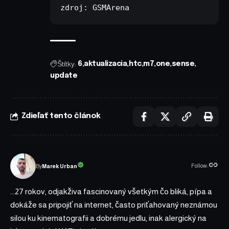
zdroj: 
GSMArena
Štítky:
6
aktualizacia
htc
m7
one
sense
update
Zdieľať tento článok
Follow:
Marek Urban
By
...27 rokov, odjakživa fascinovaný všetkým čo bliká, pípa a
dokáže sa pripojiť na internet, často priťahovaný neznámou
silou ku kinematografii a dobrému jedlu, inak alergický na