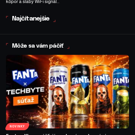
kôpor a slabý WiFi signál...
Najčítanejšie
Môže sa vám páčiť
NOVINKY