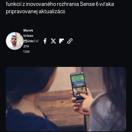
funkcií z inovovaného rozhrania Sense 6 vďaka
pripravovanej aktualizácii.
Marek
Urban
Zdieľať
4. júna
2014
13:04