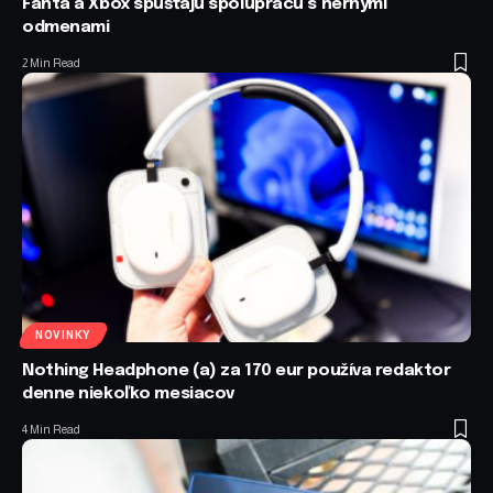
Fanta a Xbox spúšťajú spoluprácu s hernými
odmenami
2 Min Read
NOVINKY
Nothing Headphone (a) za 170 eur používa redaktor
denne niekoľko mesiacov
4 Min Read