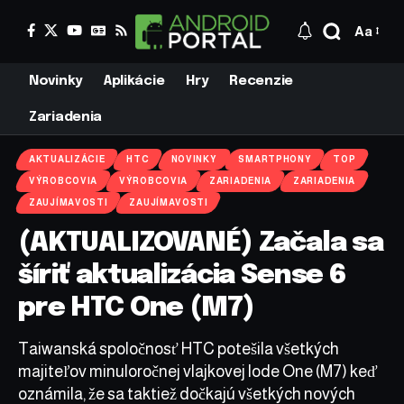
Aa
Novinky
Aplikácie
Hry
Recenzie
Zariadenia
AKTUALIZÁCIE
HTC
NOVINKY
SMARTPHONY
TOP
VÝROBCOVIA
VÝROBCOVIA
ZARIADENIA
ZARIADENIA
ZAUJÍMAVOSTI
ZAUJÍMAVOSTI
(AKTUALIZOVANÉ) Začala sa
šíriť aktualizácia Sense 6
pre HTC One (M7)
Taiwanská spoločnosť HTC potešila všetkých
majiteľov minuloročnej vlajkovej lode One (M7) keď
oznámila, že sa taktiež dočkajú všetkých nových