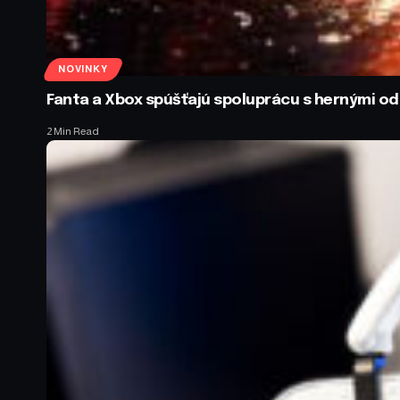
NOVINKY
Fanta a Xbox spúšťajú spoluprácu s hernými 
2 Min Read