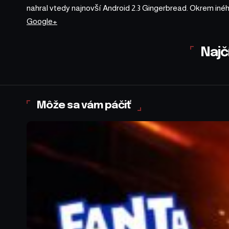
nahral vtedy najnovší Android 2.3 Gingerbread. Okrem iné
Google+
Najč
Môže sa vám páčiť