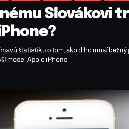
nému Slovákovi tr
 iPhone?
ímavú štatistiku o tom, ako dlho musí bežný 
ovší model Apple iPhone.