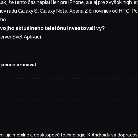
, že tento čas neplatí len pre iPhone, ale aj pre zvyšok high-e
ov radu Galaxy S, Galaxy Note, Xperia Z či noviniek od HTC. P
lho.
vojho aktuálneho telefónu investovali vy?
server
Svět Aplikací
.
iphone
pracovat
 miluje mobilné a desktopové technológie. K Androidu sa dopracova