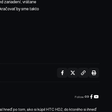
nd zariadení, vrátane
okračovať by sme takto
Follow:
l hneď po tom, ako si kúpil HTC HD2, do ktorého si ihneď