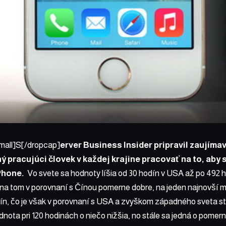
mall]S[/dropcap]
erver
Business Insider
pripravil zaujímav
ý pracujúci človek v každej krajine pracovať na to, aby s
Phone.
Vo svete sa hodnoty líšia od 30 hodín v USA až po 492 h
 na tom v porovnaní s Čínou pomerne dobre, na jeden najnovší 
ín, čo je však v porovnaní s USA a zvyškom západného sveta st
dnota pri 120 hodinách o niečo nižšia, no stále sa jedná o pomern