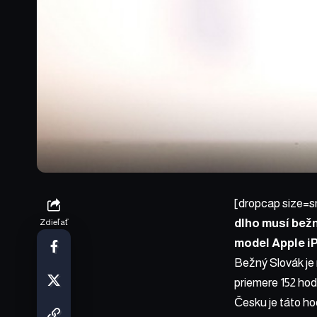
[dropcap size=s
dlho musí bežn
Zdieľať
model Apple i
Bežný Slovák je
priemere 152 hod
Česku je táto ho