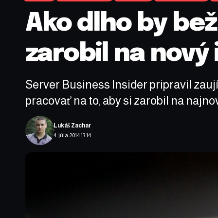
Ako dlho by bež
zarobil na nový
Server Business Insider pripravil zauj
pracovať na to, aby si zarobil na najn
Lukáš Zachar
4. júla 2014 13:14