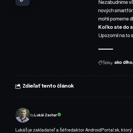
Nezabudnime však
nových smartfón
mohli pomerne d
Koľko ste do s
Upozornil na to 
Štítky:
ako dlho
Zdieľať tento článok
By
Lukáš Zachar
Lukáš je zakladateľ a šéfredaktor AndroidPortal.sk, ktorý