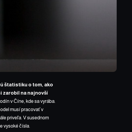
ú štatistiku o tom, ako
i zarobil na najnovší
odín v Číne, kde sa vyrába.
model musí pracovať v
ále priveľa. V susednom
e vysoké čísla.