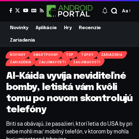
Aa
Novinky
Aplikácie
Hry
Recenzie
Zariadenia
NOVINKY
SMARTPHONY
TOP
TOPKY
ZARIADENIA
ZARIADENIA
ZAUJÍMAVOSTI
ZAUJÍMAVOSTI
Al-Káida vyvíja neviditeľné
bomby, letiská vám kvôli
tomu po novom skontrolujú
telefóny
Briti sa obávajú, že pasažieri, ktorí letia do USA by pri
sebe mohli mať mobilný telefón, v ktorom by mohla