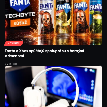
NOVINKY
Fanta a Xbox spúšťajú spoluprácu s hernými
odmenami
2 Min Read