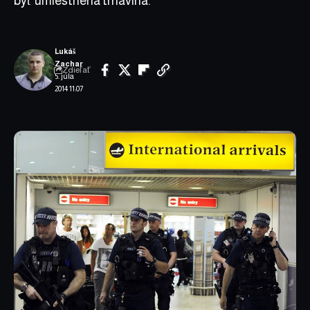
byť umiestnená trhavina.
Lukáš
Zachar
Zdieľať
5. júla
2014 11:07