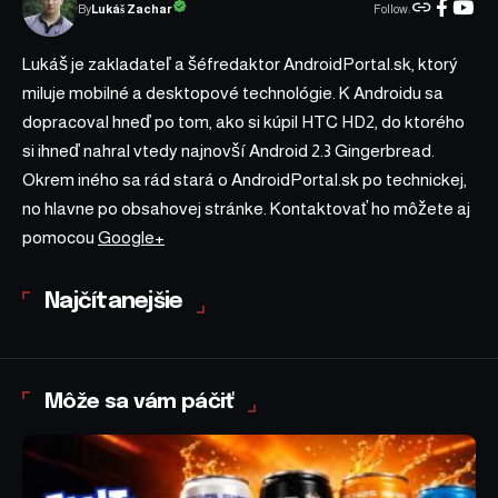
Follow:
Lukáš Zachar
By
Lukáš je zakladateľ a šéfredaktor AndroidPortal.sk, ktorý
miluje mobilné a desktopové technológie. K Androidu sa
dopracoval hneď po tom, ako si kúpil HTC HD2, do ktorého
si ihneď nahral vtedy najnovší Android 2.3 Gingerbread.
Okrem iného sa rád stará o AndroidPortal.sk po technickej,
no hlavne po obsahovej stránke. Kontaktovať ho môžete aj
pomocou
Google+
Najčítanejšie
Môže sa vám páčiť