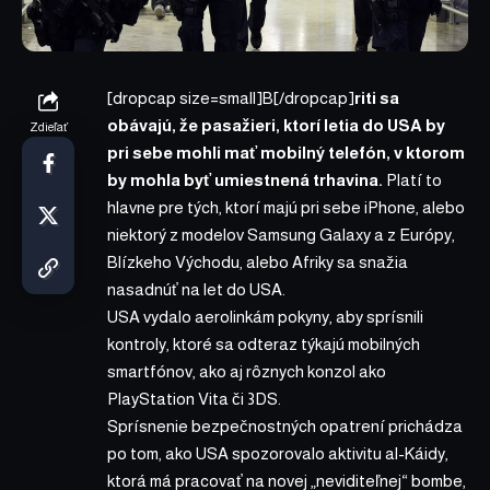
[dropcap size=small]B[/dropcap]
riti sa
obávajú, že pasažieri, ktorí letia do USA by
Zdieľať
pri sebe mohli mať mobilný telefón, v ktorom
by mohla byť umiestnená trhavina.
Platí to
hlavne pre tých, ktorí majú pri sebe iPhone, alebo
niektorý z modelov Samsung Galaxy a z Európy,
Blízkeho Východu, alebo Afriky sa snažia
nasadnúť na let do USA.
USA vydalo aerolinkám pokyny, aby sprísnili
kontroly, ktoré sa odteraz týkajú mobilných
smartfónov, ako aj rôznych konzol ako
PlayStation Vita či 3DS.
Sprísnenie bezpečnostných opatrení prichádza
po tom, ako USA spozorovalo aktivitu al-Káidy,
ktorá má pracovať na novej „neviditeľnej“ bombe,