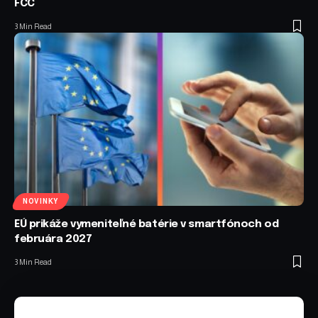
FCC
3 Min Read
NOVINKY
EÚ prikáže vymeniteľné batérie v smartfónoch od
februára 2027
3 Min Read