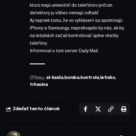
ktorú majú umiestniť do telefónov pričom
detektory ju vôbec nemajú odhaliť.
Aj napriek tomu, že vo vyhlásení sa spomínajú
iPhony a Samsungy, neprekvapilo by nás, ak by
na letiskách začali kontrolovať úplne všetky
telefóny.
Informoval o tom server
Daily Mail
.
Štítky:
al-kaida
bomba
kontrola
letisko
trhavina
Zdieľať tento článok