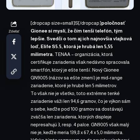
[dropcap size=small]S[/dropcap]
poločnosť
Gionee si myslí, že čím tenší telefón, tým
Zdieľať
lepšie. Svedčí o tom aj ich najnovšia vlajková
loď, Elife S5.5, ktorá je hrubá len 5,55
milimetra.
TENAA – organizácia, ktorá
certifikuje zariadenia však nedávno spracovala
smartfón, ktorý je ešte tenší. Nový Gionee
GN9005 (názov sa ešte zmení) je mid-range
zariadenie, ktoré je hrubé len 5 milimetrov.
To však nie je všetko, toto extrémne tenké
zariadenie váži len 94,6 gramov, čo je výkon sám
o sebe, keďže pod 100 gramov sa dostávajú
zväčša len zariadenia, ktorých displeje
nepresahujú 3, resp. 4 palce. GN9005 však malý
nie je, keďže meria 139,8 x 67,4 x 5,0 milimetra.