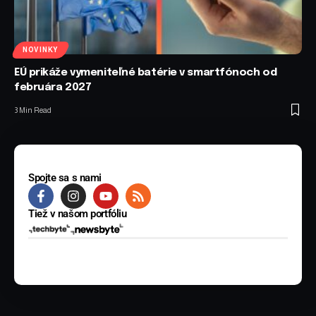
NOVINKY
EÚ prikáže vymeniteľné batérie v smartfónoch od
februára 2027
3 Min Read
Spojte sa s nami
Tiež v našom portfóliu
© 2025 BYTE Media s.r.o. Všetky práva vyhradené.