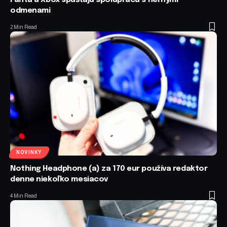
Fanta a Xbox spúšťajú spoluprácu s hernými
odmenami
2 Min Read
NOVINKY
Nothing Headphone (a) za 170 eur používa redaktor
denne niekoľko mesiacov
4 Min Read