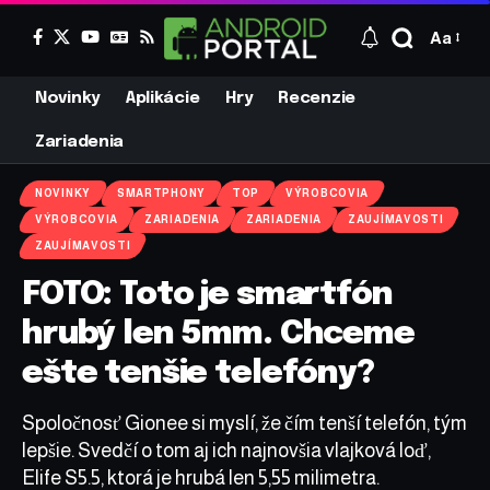
Aa
Novinky
Aplikácie
Hry
Recenzie
Zariadenia
NOVINKY
SMARTPHONY
TOP
VÝROBCOVIA
VÝROBCOVIA
ZARIADENIA
ZARIADENIA
ZAUJÍMAVOSTI
ZAUJÍMAVOSTI
FOTO: Toto je smartfón
hrubý len 5mm. Chceme
ešte tenšie telefóny?
Spoločnosť Gionee si myslí, že čím tenší telefón, tým
lepšie. Svedčí o tom aj ich najnovšia vlajková loď,
Elife S5.5, ktorá je hrubá len 5,55 milimetra.