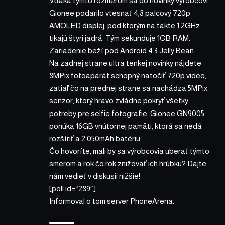
Vďaka týmto rozmerom sa do novinky výrobcovi
Gionee podarilo vtesnať 4,8 palcový 720p
AMOLED displej, pod ktorým na takte 1.2GHz
tikajú štyri jadrá. Tým sekunduje 1GB RAM.
Zariadenie beží pod Android 4.3 Jelly Bean.
Na zadnej strane ultra tenkej novinky nájdete
8MPix fotoaparát schopný natočiť 720p video,
zatiaľ čo na prednej strane sa nachádza 5MPix
senzor, ktorý hravo zvládne pokryť všetky
potreby pre selfie fotografie. Gionee GN9005
ponúka 16GB vnútornej pamäti, ktorá sa nedá
rozšíriť a 2 050mAh batériu.
Čo hovoríte, mali by sa výrobcovia uberať týmto
smerom a rok čo rok znižovať ich hrúbku? Dajte
nám vedieť v diskusii nižšie!
[poll id=“289″]
Informoval o tom server
PhoneArena
.