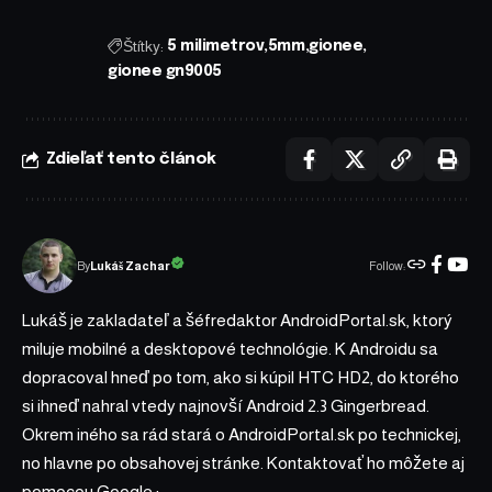
Štítky:
5 milimetrov
5mm
gionee
gionee gn9005
Zdieľať tento článok
Follow:
Lukáš Zachar
By
Lukáš je zakladateľ a šéfredaktor AndroidPortal.sk, ktorý
miluje mobilné a desktopové technológie. K Androidu sa
dopracoval hneď po tom, ako si kúpil HTC HD2, do ktorého
si ihneď nahral vtedy najnovší Android 2.3 Gingerbread.
Okrem iného sa rád stará o AndroidPortal.sk po technickej,
no hlavne po obsahovej stránke. Kontaktovať ho môžete aj
pomocou
Google+