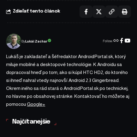
Zdieľať tento článok
Follow:
Lukáš Zachar
By
Lukáš je zakladateľ a šéfredaktor AndroidPortal.sk, ktorý
miluje mobilné a desktopové technológie. K Androidu sa
dopracoval hneď po tom, ako si kúpil HTC HD2, do ktorého
si ihneď nahral vtedy najnovší Android 2.3 Gingerbread.
Okrem iného sa rád stará o AndroidPortal.sk po technickej,
no hlavne po obsahovej stránke. Kontaktovať ho môžete aj
pomocou
Google+
Najčítanejšie