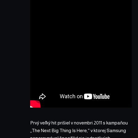
Prvý veľký hit prišiel v novembri 2011 s kampaňou
„The Next Big Thing Is Here,“ v ktorej Samsung