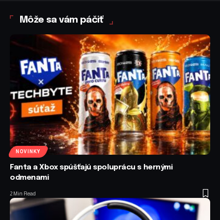
Môže sa vám páčiť
NOVINKY
Fanta a Xbox spúšťajú spoluprácu s hernými
odmenami
2 Min Read