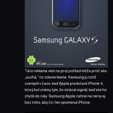
Táto reklama vám na prvý pohľad môže prísť ako
„suchá,“ no zdanie klame. Samsung ju totiž
zverejnil v čase, keď Apple predstavil iPhone 4,
ktorý bol známy tým, že strácal signál, keď ste ho
chytili do ruky. Samsung Apple zahral na nervy aj
bez toho, aby čo i len spomenul iPhone.