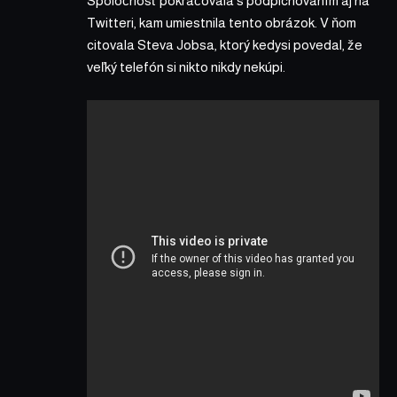
Spoločnosť pokračovala s podpichovaním aj na
Twitteri, kam umiestnila tento obrázok. V ňom
citovala Steva Jobsa, ktorý kedysi povedal, že
veľký telefón si nikto nikdy nekúpi.