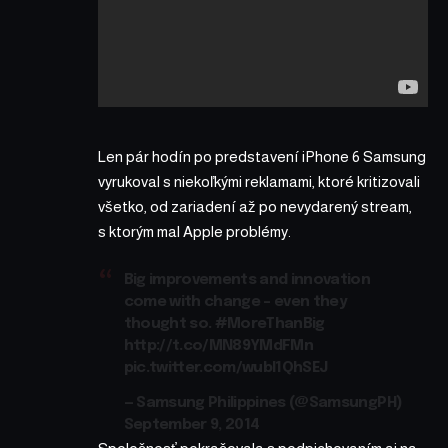
Len pár hodín po predstavení iPhone 6 Samsung
vyrukoval s niekoľkými reklamami, ktoré kritizovali
všetko, od zariadení až po nevydarený stream,
s ktorým mal Apple problémy.
Big improvements and innovation
come with change – even they
thought so.
#MoreThanBig
http://t.co/MN89YMdFMn
pic.twitter.com/wubl1QhSEJ
— Samsung Philippines (@SamsungPH)
September 9, 2014