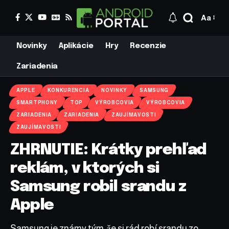
Aa
Novinky
Aplikácie
Hry
Recenzie
Zariadenia
APPLE
KONKURENCIA
NOVINKY
SAMSUNG
SMARTPHONY
TOP
VÝROBCOVIA
VÝROBCOVIA
ZARIADENIA
ZARIADENIA
ZAUJÍMAVOSTI
ZAUJÍMAVOSTI
ZHRNUTIE: Krátky prehľad
reklám, v ktorých si
Samsung robil srandu z
Apple
Samsung je známy tým, že si rád robí srandu zo