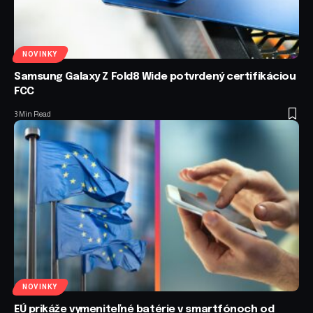
NOVINKY
Samsung Galaxy Z Fold8 Wide potvrdený certifikáciou
FCC
3 Min Read
NOVINKY
EÚ prikáže vymeniteľné batérie v smartfónoch od