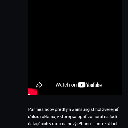
Pár mesiacov predtým Samsung stihol zverejniť
ďalšiu reklamu, v ktorej sa opäť zameral na ľudí
čakajúcich v rade na nový iPhone. Tentokrát ich