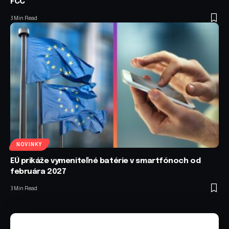
FCC
3 Min Read
NOVINKY
EÚ prikáže vymeniteľné batérie v smartfónoch od
februára 2027
3 Min Read