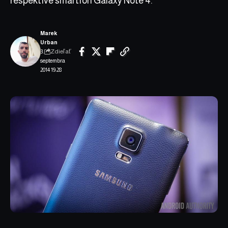
respektíve smartfón Galaxy Note 4.
Marek
Urban
Zdieľať
3.
septembra
2014 19:28