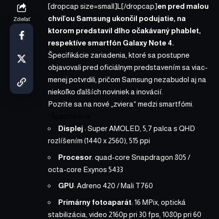
[dropcap size=small]L[/dropcap]
en pred malou
chvíľou Samsung ukončil podujatie, na
Zdieľať
ktorom predstavil dlho očakávaný phablet,
respektíve smartfón Galaxy Note 4.
Špecifikácie zariadenia, ktoré sa postupne
objavovali pred oficiálnym predstavením sa viac-
menej potvrdili, pričom Samsung nezabudol aj na
niekoľko ďalších noviniek a inovácií.
Pozrite sa na nové „zviera“ medzi smartfómi.
Špecifikácie
Displej
: Super AMOLED, 5,7 palca s QHD
rozlíšením (1440 x 2560), 515 ppi
Procesor
: quad-core Snapdragon 805 /
octa-core
Exynos 5433
GPU
: Adreno 420 / Mali T760
Primárny fotoaparát
: 16 MPix, optická
stabilizácia, video 2160p pri 30 fps, 1080p pri 60