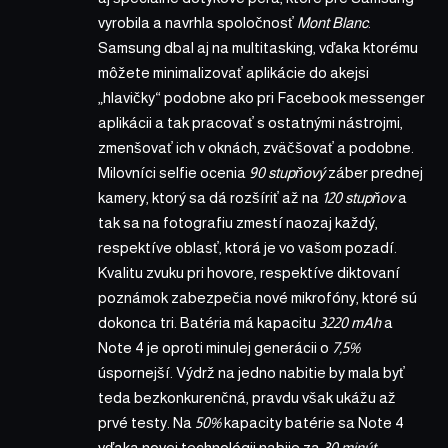
vyrobila a navrhla spoločnosť
Mont Blanc
.
Samsung dbal aj na multitasking, vďaka ktorému
môžete minimalizovať aplikácie do akejsi
„hlavičky“ podobne ako pri Facebook messenger
aplikácii a tak pracovať s ostatnými nástrojmi,
zmenšovať ich v oknách, zväčšovať a podobne.
Milovníci selfie ocenia
90 stupňový
záber prednej
kamery, ktorý sa dá rozšíriť až na
120 stupňov
a
tak sa na fotografiu zmestí naozaj každý,
respektíve oblasť, ktorá je vo vašom pozadí.
Kvalitu zvuku pri hovore, respektíve diktovaní
poznámok zabezpečia nové mikrofóny, ktoré sú
dokonca tri. Batéria má kapacitu
3220 mAh
a
Note 4 je oproti minulej generácii o
7,5%
úspornejší. Výdrž na jedno nabitie by mala byť
teda bezkonkurenčná, pravdu však ukážu až
prvé testy. Na
50%
kapacity batérie sa Note 4
vďaka novej technológii nabije za
30 minút
.