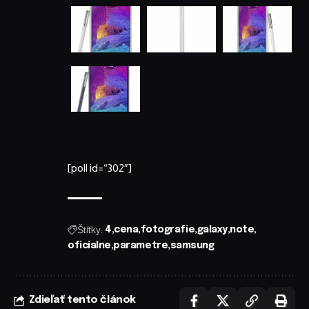
[poll id=“302″]
Štítky:
4
cena
fotografie
galaxy
note
oficialne
parametre
samsung
Zdieľať tento článok