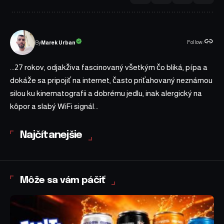
Follow:
Marek Urban
By
...27 rokov, odjakživa fascinovaný všetkým čo bliká, pípa a
dokáže sa pripojiť na internet, často priťahovaný neznámou
silou ku kinematografii a dobrému jedlu, inak alergický na
kôpor a slabý WiFi signál...
Najčítanejšie
Môže sa vám páčiť