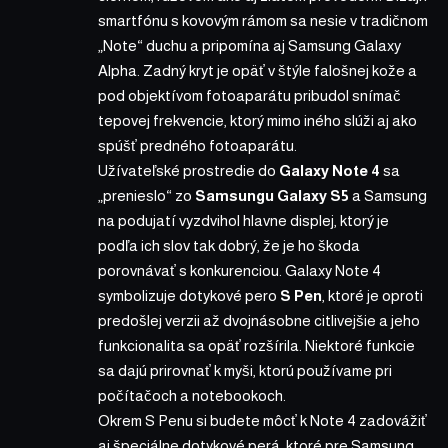
smartfónu s kovovým rámom sa nesie v tradičnom
„Note“ duchu a pripomína aj Samsung Galaxy
Alpha. Zadný kryt je opäť v štýle falošnej kože a
pod objektívom fotoaparátu pribudol snímač
tepovej frekvencie, ktorý mimo iného slúži aj ako
spúšť predného fotoaparátu.
Užívateľské prostredie do
Galaxy Note 4
sa
„prenieslo“ zo
Samsungu Galaxy S5
a Samsung
na podujatí vyzdvihol hlavne displej, ktorý je
podľa ich slov tak dobrý, že je ho škoda
porovnávať s konkurenciou. Galaxy Note 4
symbolizuje dotykové pero
S Pen
, ktoré je oproti
predošlej verzii až dvojnásobne citlivejšie a jeho
funkcionalita sa opäť rozšírila. Niektoré funkcie
sa dajú prirovnať k myši, ktorú používame pri
počítačoch a notebookoch.
Okrem S Penu si budete môcť k Note 4 zadovážiť
aj špeciálne dotykové perá, ktoré pre Samsung