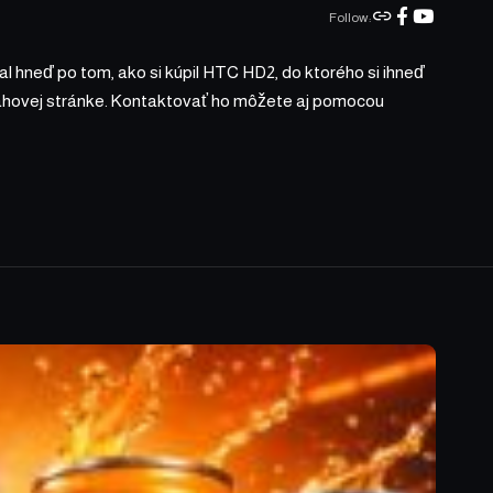
Follow:
l hneď po tom, ako si kúpil HTC HD2, do ktorého si ihneď
bsahovej stránke. Kontaktovať ho môžete aj pomocou