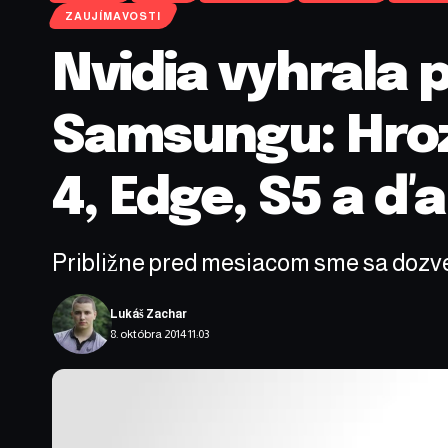
ZAUJÍMAVOSTI
Nvidia vyhrala 
Samsungu: Hroz
4, Edge, S5 a ďa
Približne pred mesiacom sme sa dozved
Lukáš Zachar
8. októbra 2014 11:03