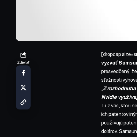
[dropcap size=s
vyzvať Samsung
Zdieľať
presvedčený, že
sťažnosti vyhove
„
Z rozhodnutia
Nvidie využíva
Tí z vás, ktorí 
ich patentov in
používajú patenty
dolárov. Samsung