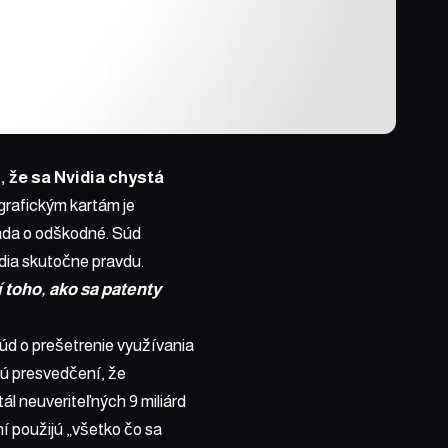
 že sa Nvidia chystá
grafickým kartám je
iada o odškodné. Súd
idia skutočne pravdu.
toho, ako sa patenty
súd o prešetrenie využívania
ú presvedčení, že
tál neuveriteľných 9 miliárd
í použijú „všetko čo sa