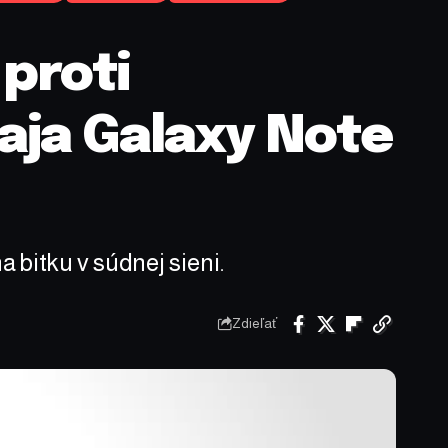
 proti
aja Galaxy Note
 bitku v súdnej sieni.
Zdieľať