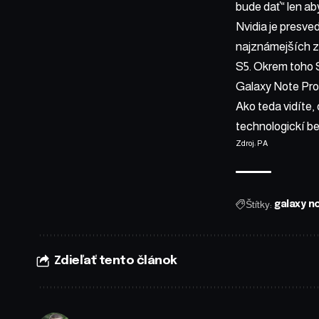
bude dať“ len ab
Nvidia je presve
najznámejších z
S5. Okrem toho S
Galaxy Note Pro 
Ako teda vidíte,
technologickí b
Zdroj:
PA
Štítky:
galaxy n
Zdieľať tento článok