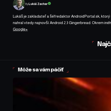
By
Lukáš Zachar
Lukáš je zakladateľ a šéfredaktor AndroidPortal.sk, ktorý
nahral vtedy najnovší Android 2.3 Gingerbread. Okrem iné
Google+
Najč
Môže sa vám páčiť