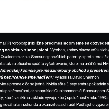
mall]P[/dropcap]
ribližne pred mesiacom sme sa dozvedeli,
 na bitku v súdnej sieni.
Výrobca, známy hlavne vďaka ich 
 Qualcomm ako aj Samsung porušili ich patenty a preto teraz ž
l a tak sa oficiálne spúšťa vyšetrovanie, ktoré má určiť či má Nv
 Americkej komisie pre medzinárodný obchod o prešetrení 
jú bez licencie sme nadšení,
“ vyjadril sa David Shannon.
neviete presne o čo sa jedná, Nvidia ešte 3. septembra požiadala 
ými spoločnosťami, ako napríklad Qualcommom či Samsungom. S
, ktoré vznikli na základe vývoja, ktorý spoločnosť v roku 1993 s
 neváhal ani sekundu a okamžite sa ohradil. Podľa jeho vyjadren