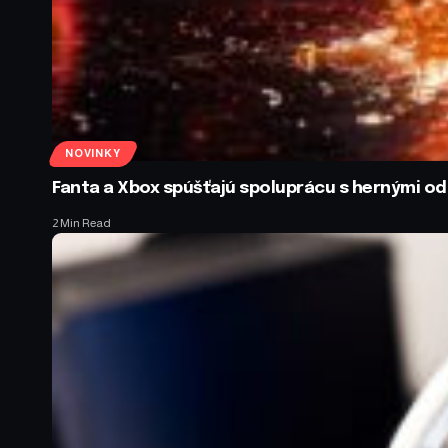
NOVINKY
Fanta a Xbox spúšťajú spoluprácu s hernými 
2 Min Read