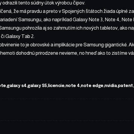
y odrazili tento súdny útok výrobcu čipov.
dčená, že má pravdu a preto v Spojených štátoch žiada úplné z
ariadení Samsungu, ako napríklad Galaxy Note 3, Note 4, Note
amsungu pohrozila aj so zahrnutím ich nových tabletov, ako na
či Galaxy Tab 2.
 obvinenie to je obrovské a implikácie pre Samsung gigantické. A
ehemoti dohodnú prirodzene nevieme, no hneď ako to zistíme vá
ote
galaxy s4
galaxy S5
licencie
note 4
note edge
nvidia
patent