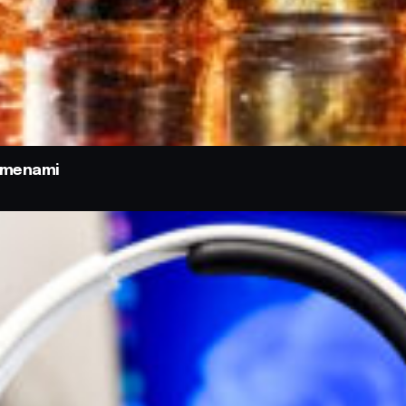
odmenami