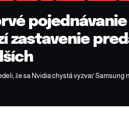
prvé pojednávanie
í zastavenie pred
lších
eli, že sa Nvidia chystá vyzvať Samsung na