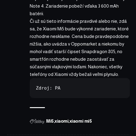
Note 4. Zariadenie pobeží vďaka 3 600 mAh
batérii.
Či už sú tieto informácie pravdivé alebo nie, zdá
sa, že Xiaomi Mi5 bude výkonné zariadenie, ktoré
rozhodne nesklame. Cena bude pravdepodobne
nižšia, ako uvádza v Oppomarket a niekomu by
mohol vadiť starší čipset Snapdragon 805, no
smartfón rozhodne nebude zaostávať za
súčasnými vlajkovými loďami. Nakoniec, všetky
telefóny od Xiaomi vždy bežali veľmi plynulo.
Zdroj: 
PA
Štítky:
Mi5
xiaomi
xiaomi mi5