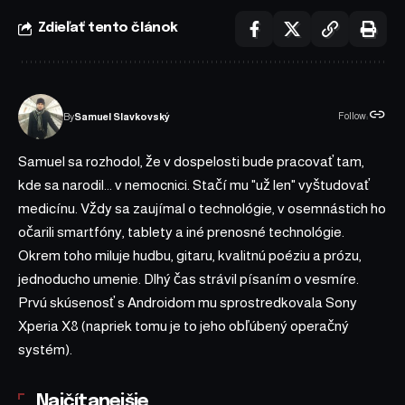
Zdieľať tento článok
Follow:
By
Samuel Slavkovský
Samuel sa rozhodol, že v dospelosti bude pracovať tam,
kde sa narodil... v nemocnici. Stačí mu "už len" vyštudovať
medicínu. Vždy sa zaujímal o technológie, v osemnástich ho
očarili smartfóny, tablety a iné prenosné technológie.
Okrem toho miluje hudbu, gitaru, kvalitnú poéziu a prózu,
jednoducho umenie. Dlhý čas strávil písaním o vesmíre.
Prvú skúsenosť s Androidom mu sprostredkovala Sony
Xperia X8 (napriek tomu je to jeho obľúbený operačný
systém).
Najčítanejšie