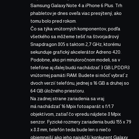
Samsung Galaxy Note 4 a iPhone 6 Plus. Trh
phabletov je dnes oveľa viac presýtený, ako
tomu bolo pred rokom.
Čo sa týka vnútorných komponentov, podľa
všetkého sa môžeme tešiť na štvorjadrový
Snapdragon 805 s taktom 2,7 GHz, ktorému
sekunduje grafický akcelerátor Adreno 420.
Podobne, ako pri minuloročnom modeli, sa v
telefóne aj ďalej budú nachádzať 3 GB LPDDR3
vnútornej pamäti RAM. Budete si môcť vybrať z
dvoch verzií telefónu, jednej s 16 GB a druhej so
64 GB úložného priestoru.
Na zadnej strane zariadenia sa vraj
má nachádzať 16 Mpix fotoaparát s f/1.7
objektívom, zatiaľ čo vpredu nájdete 8 Mpix
senzor. Fyzické rozmery zariadenia budú 155 x 79
x 8.8 mm, telefón teda bude len o niečo
objemnejší ako jeho najväčší konkurent Galaxy