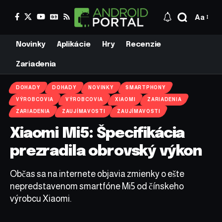
Aa
Novinky
Aplikácie
Hry
Recenzie
Zariadenia
DOHADY
DOHADY
NOVINKY
SMARTPHONY
VÝROBCOVIA
VÝROBCOVIA
XIAOMI
ZARIADENIA
ZARIADENIA
ZAUJÍMAVOSTI
ZAUJÍMAVOSTI
Xiaomi Mi5: Špecifikácia
prezradila obrovský výkon
Občas sa na internete objavia zmienky o ešte
nepredstavenom smartfóne Mi5 od čínskeho
výrobcu Xiaomi.