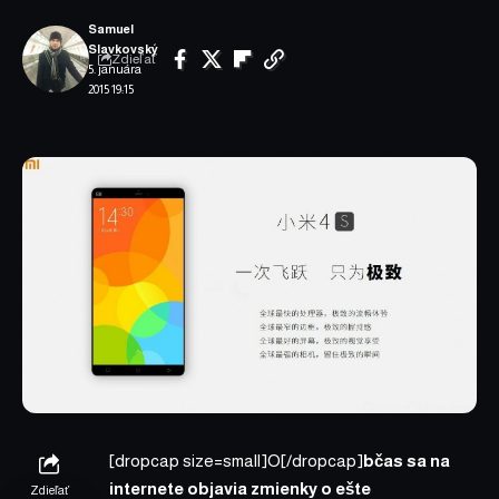
Samuel
Slavkovský
Zdieľať
5. januára
2015 19:15
[dropcap size=small]O[/dropcap]
bčas sa na
internete objavia zmienky o ešte
Zdieľať