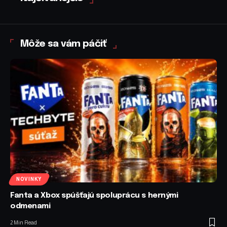
Môže sa vám páčiť
NOVINKY
Fanta a Xbox spúšťajú spoluprácu s hernými
odmenami
2 Min Read