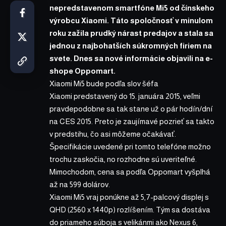
nepredstavenom smartfóne Mi5 od čínskeho
výrobcu Xiaomi. Táto spoločnosť v minulom
roku zažila prudký nárast predajov a stala sa
jednou z najbohatších súkromných firiem na
svete. Dnes sa nové informácie objavili na e-
shope Oppomart.
Xiaomi Mi5 bude podľa slov šéfa
Xiaomi predstavený do 15. januára 2015, veľmi
pravdepodobne sa tak stane už o pár hodín/dní
na CES 2015. Preto je zaujímavé pozrieť sa takto
v predstihu, čo asi môžeme očakávať.
Špecifikácie uvedené pri tomto telefóne možno
trochu zaskočia, no rozhodne sú uveriteľné.
Mimochodom, cena sa podľa Oppomart vyšplhá
až na 599 dolárov.
Xiaomi Mi5 vraj ponúkne až 5,7-palcový displej s
QHD (2560 x 1440p) rozlíšením. Tým sa dostáva
do priameho súboja s velikánmi ako Nexus 6,