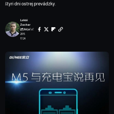
štyri dni ostrej prevádzky.
Lukáš
Zachar
Zdieľať
27. mája
2015
17:24