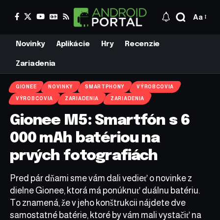
Aa
Novinky
Aplikácie
Hry
Recenzie
Zariadenia
GIONEE
NOVINKY
SMARTPHONY
VÝROBCOVIA
VÝROBCOVIA
ZARIADENIA
ZARIADENIA
Gionee M5: Smartfón s 6
000 mAh batériou na
prvých fotografiách
Pred pár dňami sme vám dali vedieť o novinke z
dielne Gionee, ktorá má ponúknuť duálnu batériu.
To znamená, že v jeho konštrukcii nájdete dve
samostatné batérie, ktoré by vám mali vystačiť na