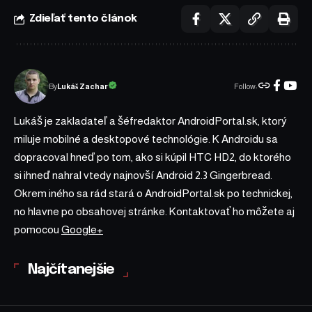
Zdieľať tento článok
Follow:
Lukáš Zachar
By
Lukáš je zakladateľ a šéfredaktor AndroidPortal.sk, ktorý
miluje mobilné a desktopové technológie. K Androidu sa
dopracoval hneď po tom, ako si kúpil HTC HD2, do ktorého
si ihneď nahral vtedy najnovší Android 2.3 Gingerbread.
Okrem iného sa rád stará o AndroidPortal.sk po technickej,
no hlavne po obsahovej stránke. Kontaktovať ho môžete aj
pomocou
Google+
Najčítanejšie