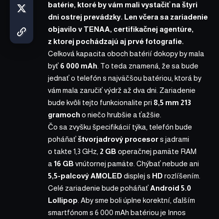
batérie, ktoré by vám mali vystačiť na štyri
dni ostrej prevádzky. Len včera sa zariadenie
objavilo v TENAA, certifikačnej agentúre,
z ktorej pochádzajú aj prvé fotografie.
Celková kapacita oboch batérií dokopy by mala
byť
6 000 mAh
. To teda znamená, že sa bude
jednať o telefón s najväčšou batériou, ktorá by
vám mala zaručiť výdrž až dva dni. Zariadenie
bude kvôli tejto funkcionalite pri
8,5 mm 213
gramoch
o niečo hrubšie a ťažšie.
Čo sa zvyšku špecifikácií týka, telefón bude
poháňať
štvorjadrový procesor
s jadrami
o takte 1,3 GHz,
2 GB
operačnej pamäte RAM
a
16 GB
vnútornej pamäte. Chýbať nebude ani
5,5-palcový AMOLED
displej s
HD
rozlíšením.
Celé zariadenie bude poháňať
Android 5.0
Lollipop
. Aby sme boli úplne korektní, ďalším
smartfónom s 6 000 mAh batériou je Innos