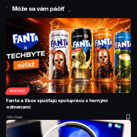
Môže sa vám páčiť
NOVINKY
Fanta a Xbox spúšťajú spoluprácu s hernými
odmenami
2 Min Read