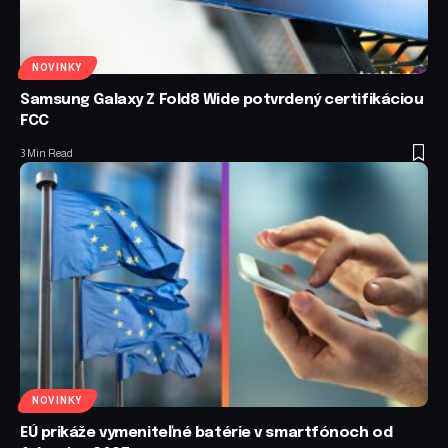
NOVINKY
Samsung Galaxy Z Fold8 Wide potvrdený certifikáciou
FCC
3 Min Read
NOVINKY
EÚ prikáže vymeniteľné batérie v smartfónoch od