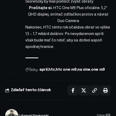
teoreticky by mali pomôcť zvýšiť obraty.
Prečítajte si:
HTC One M9 Plus oficiálne: 5,2“
QHD displej, snímač odtlačkov prstov a návrat
Duo Camera
Nakoniec, HTC tento rok očakáva obrat vo výške
1,5 – 1,7 miliárd dolárov. Po nevydarenom apríli
však bude mať čo robiť, aby sa dotkol aspoň
spodnej hranice.
Štítky:
april
htc
htc one m9
na vine
one m9
Zdieľať tento článok
Follow:
By
Samuel Slavkovský