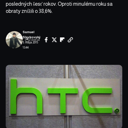
posledných šesť rokov. Oproti minulému roku sa
obraty znížili o 38,6%.
Samuel
Slavkovský
Zdieľať
5. mája 2015
13:44