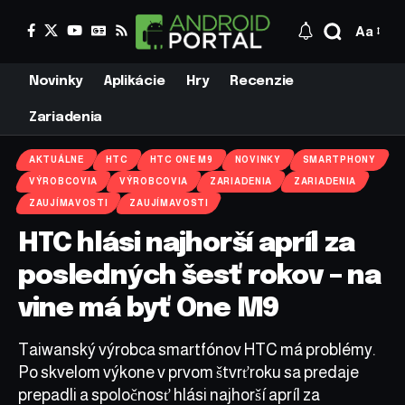
Aa
Novinky
Aplikácie
Hry
Recenzie
Zariadenia
AKTUÁLNE
HTC
HTC ONE M9
NOVINKY
SMARTPHONY
VÝROBCOVIA
VÝROBCOVIA
ZARIADENIA
ZARIADENIA
ZAUJÍMAVOSTI
ZAUJÍMAVOSTI
HTC hlási najhorší apríl za
posledných šesť rokov – na
vine má byť One M9
Taiwanský výrobca smartfónov HTC má problémy.
Po skvelom výkone v prvom štvrťroku sa predaje
prepadli a spoločnosť hlási najhorší apríl za