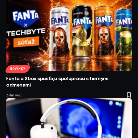
NOVINKY
Fanta a Xbox spúšťajú spoluprácu s hernými
odmenami
2 Min Read