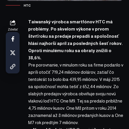
HTC
Taiwanský výrobca smartfónov HTC má
problémy. Po skvelom výkone v prvom
Zdieľať
štvrťroku sa predaje prepadli a spoločnosť
hlási najhorší apríl za posledných šesť rokov.
Oproti minulému roku sa obraty znížili o
38,6%.
Pre porovnanie, v minulom roku sa firme podarilo v
apríli otočiť 719,24 miliónov dolárov, zatiaľ čo
tentokrát to bolo iba 439,95 miliónov. V máji 2015
sa spoločnosť mohla tešiť z 652,44 miliónov. Zo
slabých predajov výrobca obviňuje svoju novú
vlakovú loď HTC One M9. Tej sa predalo približne
4,75 miliónov kusov. One M8 pritom v roku 2014
zaznamenal až 8 miliónov predaných kusov a One
M7 rok predtým 7 miliónov.