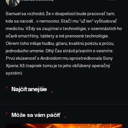
Samuel sa rozhodol, že v dospelosti bude pracovať tam,
kde sa narodil... v nemocnici. Stačí mu "už len" vyštudovať
medicínu. Vždy sa zaujímal o technológie, v osemnástich ho
očarili smartfóny, tablety a iné prenosné technológie.
Okrem toho miluje hudbu, gitaru, kvalitnú poéziu a prózu,
jednoducho umenie. Dlhý čas strávil písaním o vesmíre.
Prvú skúsenosť s Androidom mu sprostredkovala Sony
Xperia X8 (napriek tomu je to jeho obľúbený operačný
systém).
Najčítanejšie
Môže sa vám páčiť