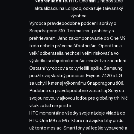
Neprehliadnite:
HTC One mini 2 nedostane
aktualizáciu na Lollipop, odkazuje taiwanský
výrobca
Výrobca pravdepodobne podcenil správy o
Snapdragone 810. Ten mal mať problémy s
prehrievaním. Jeho zakomponovanie do One M9
teda nebolo práve najšťastnejšie. Operátori a
veľkí odberatelia nechceli veľmi riskovať a vo
výsledku si objednali menšie množstvo zariadení.
Ostatní výrobcovia to vyriešili lepšie. Samsung
použil svoj vlastný procesor Exynos 7420 a LG
sa uchýlil k menej výkonnému Snapdragonu 808.
Podobne sa pravdepodobne zariadi aj Sony so
svojou novou vlajkovou loďou pre globálny trh. Nič
však zatiaľ nie je isté.
HTC momentálne všetky svoje nádeje vkladá do
HTC One M9+ a E9+, ktoré na ázijské trhy prídu
už tento mesiac. Smartfóny sú lepšie vybavené a