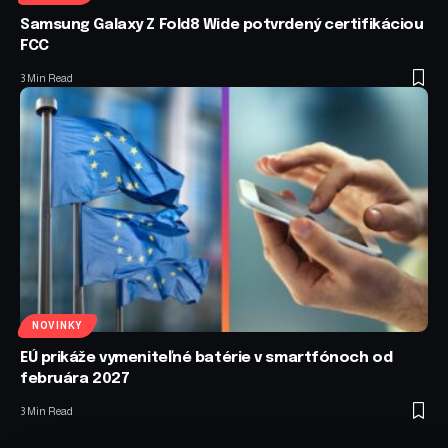
Samsung Galaxy Z Fold8 Wide potvrdený certifikáciou
FCC
3 Min Read
NOVINKY
EÚ prikáže vymeniteľné batérie v smartfónoch od
februára 2027
3 Min Read