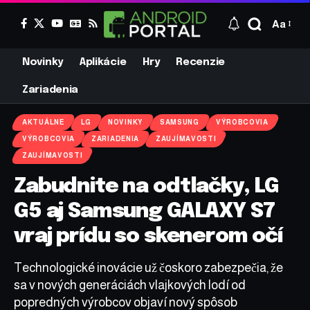
Aa
Novinky
Aplikácie
Hry
Recenzie
Zariadenia
AKTUÁLNE
LG
NOVINKY
SAMSUNG
VÝROBCOVIA
VÝROBCOVIA
ZARIADENIA
ZAUJÍMAVOSTI
ZAUJÍMAVOSTI
Zabudnite na odtlačky, LG
G5 aj Samsung GALAXY S7
vraj prídu so skenerom očí
Technologické inovácie už čoskoro zabezpečia, že
sa v nových generáciách vlajkových lodí od
popredných výrobcov objaví nový spôsob