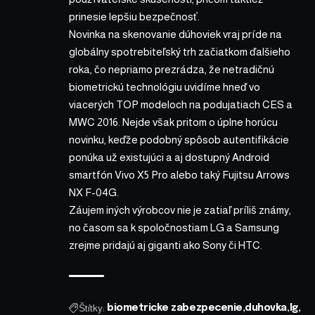
prinesie lepšiu bezpečnosť.
Novinka na skenovanie dúhoviek vraj príde na
globálny spotrebiteľský trh začiatkom ďalšieho
roka, čo nepriamo prezrádza, že netradičnú
biometrickú technológiu uvidíme hneď vo
viacerých TOP modeloch na podujatiach CES a
MWC 2016. Nejde však pritom o úplne horúcu
novinku, keďže podobný spôsob autentifikácie
ponúka už existujúci a aj dostupný Android
smartfón Vivo X5 Pro alebo taký Fujitsu Arrows
NX F-04G.
Záujem iných výrobcov nie je zatiaľ príliš známy,
no časom sa k spoločnostiam LG a Samsung
zrejme pridajú aj giganti ako Sony či HTC.
Štítky:
biometricke zabezpecenie
duhovka
lg