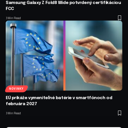
Samsung Galaxy Z Fold8 Wide potvrdený certifikáciou
FCC
3 Min Read
NOVINKY
EÚ prikáže vymeniteľné batérie v smartfónoch od
februára 2027
3 Min Read