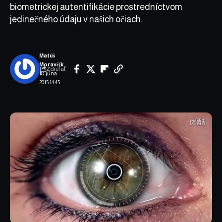
biometrickej autentifikácie prostredníctvom
jedinečného údaju v našich očiach.
Matúš
Moravčík
Zdieľať
18. júna
2015 14:45