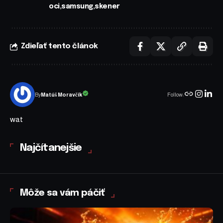
oci
samsung
skener
Zdieľať tento článok
Follow:
Matúš Moravčík
By
wat
Najčítanejšie
Môže sa vám páčiť