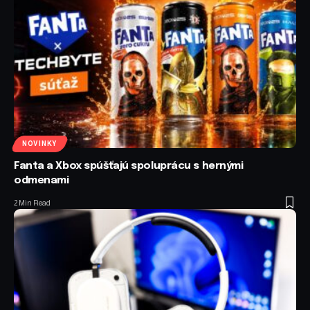
NOVINKY
Fanta a Xbox spúšťajú spoluprácu s hernými
odmenami
2 Min Read