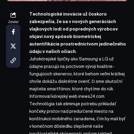
Technologické inovácie už čoskoro
zabezpečia, že sa v nových generáciách
Zdieľať
vlajkových lodí od popredných výrobcov
objaví nový spôsob biometrickej
autentifikácie prostredníctvom jedinečného
údaju v našich očiach.
Juhokórejské špičky ako Samsung a LG už
údajne pracujú na poctivom vývoji kvalitne-
fungujúcich skenerov, ktoré behom veľmi krátkej
chvíle dokážu diskrétne overiť, či sme skutoční
majitelia smartfónov, ktoré chytíme do rúk.
Informoval kórejský web
inews24.com
.
Technológia tak eliminuje potrebu prikladať
končeky prstov nad predurčené miesto na
konštrukcii mobilného zariadenia, čím by mali byť
v konečnom dôsledku zlepšené naše
používateľské skúsenosti, pričom taktiež