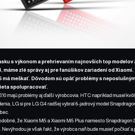
asku
s výkonom a prehrievaním najnovších top modelov z
4, máme zlé správy aj pre fanúšikov zariadení od Xiaomi.
i5 má meškať. Dôvodom sú opäť problémy s neposlušný
mieta spolupracovať.
0 majú problémy aj ďalší výrobcovia. HTC napríklad musel kvôli
adenia, LG si pre LG G4 radšej vybral 6-jadrový model Snapdrag
ôbec.
odobné, že Xiaomi Mi5 a Xiaomi Mi5 Plus namiesto Snapdragon 
 Nevýhodou je však fakt, že výrobca naň bude musieť počkať a 