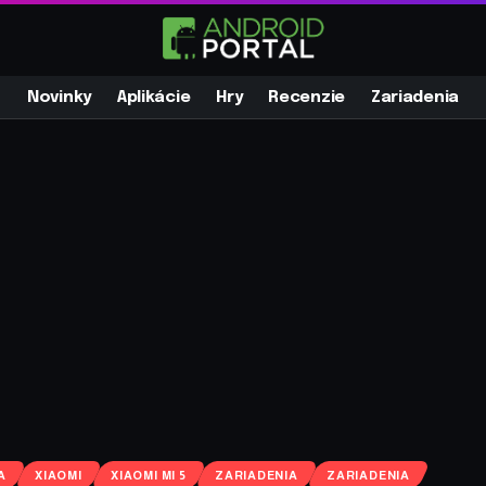
Novinky
Aplikácie
Hry
Recenzie
Zariadenia
A
XIAOMI
XIAOMI MI 5
ZARIADENIA
ZARIADENIA