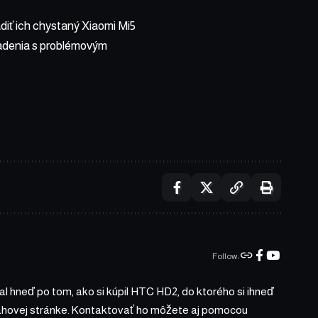
diť ich chystaný Xiaomi Mi5
iadenia s problémovým
Follow:
l hneď po tom, ako si kúpil HTC HD2, do ktorého si ihneď
bsahovej stránke. Kontaktovať ho môžete aj pomocou