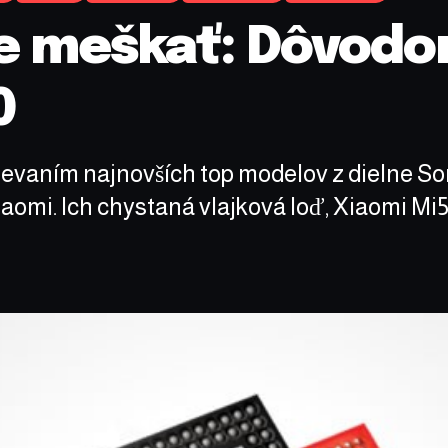
e meškať: Dôvodo
0
evaním najnovších top modelov z dielne Son
iaomi. Ich chystaná vlajková loď, Xiaomi Mi