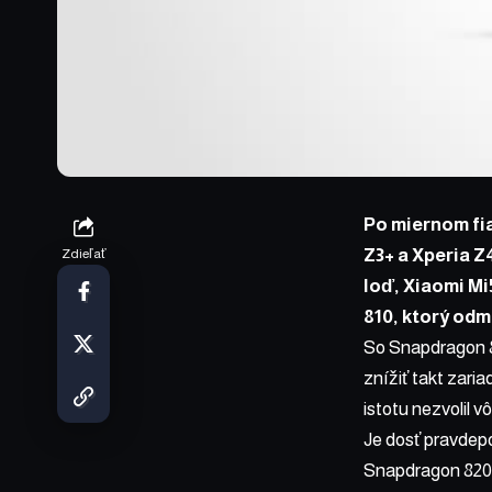
Po
miernom fi
Z3+ a Xperia Z
Zdieľať
loď, Xiaomi M
810, ktorý od
So Snapdragon 81
znížiť takt zari
istotu nezvolil v
Je dosť pravdep
Snapdragon 820.