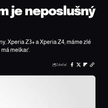
m je neposlušný
y, Xperia Z3+ a Xperia Z4, máme zlé
5 má meškať.
Zdieľať