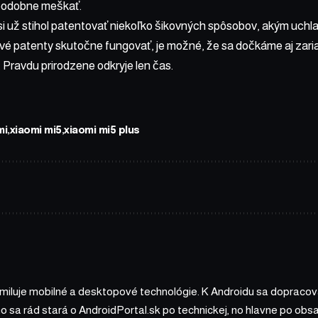
podobne meškať.
i už stihol patentovať niekoľko šikovných spôsobov, akým uchla
ové patenty skutočne fungovať, je možné, že sa dočkáme aj zar
Pravdu prirodzene odkryje len čas.
mi
xiaomi mi5
xiaomi mi5 plus
 miluje mobilné a desktopové technológie. K Androidu sa dopracova
ho sa rád stará o AndroidPortal.sk po technickej, no hlavne po o