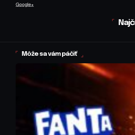
Google+
Najč
Môže sa vám páčiť