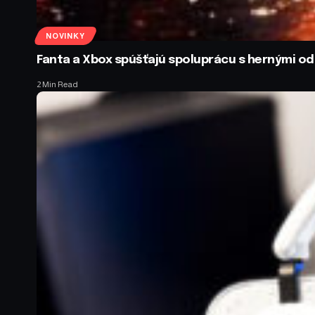
NOVINKY
Fanta a Xbox spúšťajú spoluprácu s hernými 
2 Min Read