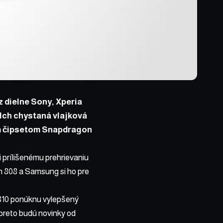
 dielne Sony, Xperia
 Ich chystaná vlajková
m čipsetom Snapdragon
 prílišenému prehrievaniu
on 808 a Samsung si ho pre
810 ponúknu vylepšený
preto budú novinky od