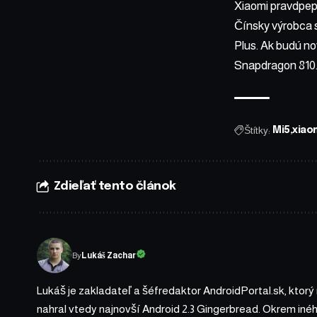
Xiaomi pravdpe
Čínsky výrobca s
Plus. Ak budú n
Snapdragon 810. 
Štítky:
Mi5
xiao
Zdieľať tento článok
By
Lukáš Zachar
Lukáš je zakladateľ a šéfredaktor AndroidPortal.sk, ktorý
nahral vtedy najnovší Android 2.3 Gingerbread. Okrem iné