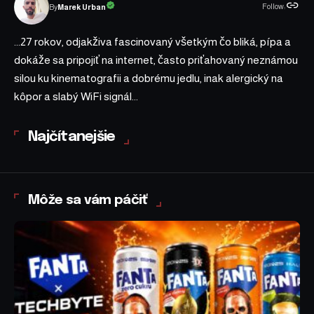
Follow:
Marek Urban
By
...27 rokov, odjakživa fascinovaný všetkým čo bliká, pípa a
dokáže sa pripojiť na internet, často priťahovaný neznámou
silou ku kinematografii a dobrému jedlu, inak alergický na
kôpor a slabý WiFi signál...
Najčítanejšie
Môže sa vám páčiť