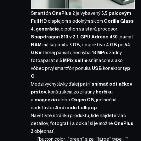
Smartfón
OnePlus 2
je vybavený
5,5 palcovým
Full HD
displejom s odolným sklom
Gorilla Glass
4. generácie
, o pohon sa stará procesor
Snapdragon 810 v 2.1
,
GPU Adreno 430
, pamäť
RAM
má kapacitu
3 GB
, respektíve
4 GB
pri
64
GB
internej pamäti, nechýba
13 MPix
zadný
fotoaparát s
5 MPix selfie
snímačom a ako
vôbec prvý smartfón ponúka
USB
konektor
typ
C
.
Medzi vychytávky ďalej patrí
snímač odtlačkov
prstov
, konštrukcia zo zliatiny
horčíku
a
magnézia
alebo
Oxgen OS
, jedinečná
nadstavba
Androidu Lollipop
.
Navštívte stránku produktu, kde nájdete viac
detailov, fotografií a odkiaľ si je možné
OnePlus
2
objednať.
[button color=“green“ size=“large“ type=““