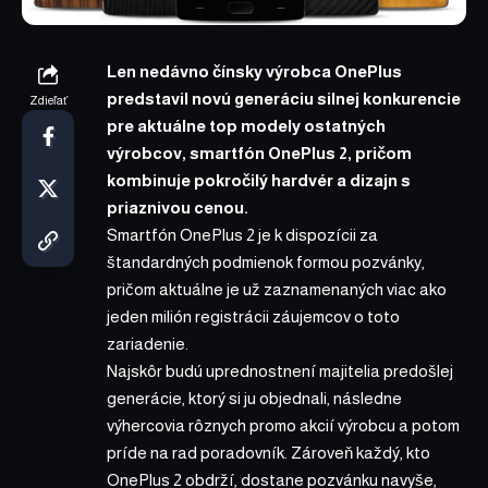
Len nedávno čínsky výrobca OnePlus
predstavil novú generáciu silnej konkurencie
Zdieľať
pre aktuálne top modely ostatných
výrobcov, smartfón OnePlus 2, pričom
kombinuje pokročilý hardvér a dizajn s
priaznivou cenou.
Smartfón OnePlus 2 je k dispozícii za
štandardných podmienok formou pozvánky,
pričom aktuálne je už zaznamenaných viac ako
jeden milión registrácii záujemcov o toto
zariadenie.
Najskôr budú uprednostnení majitelia predošlej
generácie, ktorý si ju objednali, následne
výhercovia rôznych promo akcií výrobcu a potom
príde na rad poradovník. Zároveň každý, kto
OnePlus 2 obdrží, dostane pozvánku navyše,