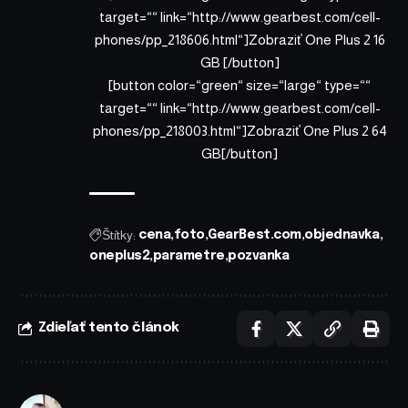
target=““ link=“http://www.gearbest.com/cell-
phones/pp_218606.html“]Zobraziť One Plus 2 16
GB [/button]
[button color=“green“ size=“large“ type=““
target=““ link=“http://www.gearbest.com/cell-
phones/pp_218003.html“]Zobraziť One Plus 2 64
GB[/button]
Štítky:
cena
foto
GearBest.com
objednavka
oneplus2
parametre
pozvanka
Zdieľať tento článok