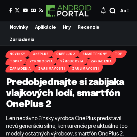
Aa
Novinky
Aplikácie
Hry
Recenzie
Zariadenia
NOVINKY
ONEPLUS
ONEPLUS 2
SMARTPHONY
TOP
TOPKY
VÝROBCOVIA
VÝROBCOVIA
ZARIADENIA
ZARIADENIA
ZAUJÍMAVOSTI
ZAUJÍMAVOSTI
Predobjednajte si zabijaka
vlajkových lodí, smartfón
OnePlus 2
Len nedávno čínsky výrobca OnePlus predstavil
novú generáciu silnej konkurencie pre aktuálne top
modely ostatných výrobcov, smartfón OnePlus 2,