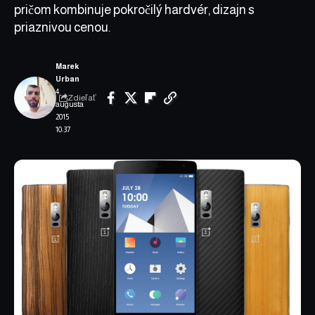
pričom kombinuje pokročilý hardvér, dizajn s
priaznivou cenou.
Marek
Urban
4.
Zdieľať
augusta
2015
10:37