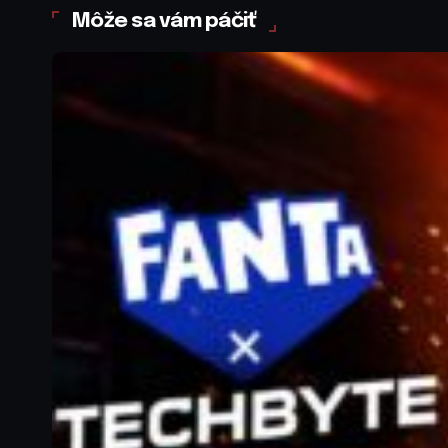
Môže sa vám páčiť