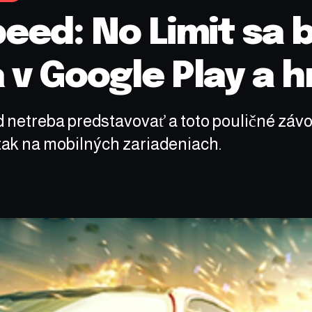
ed: No Limit sa bl
 v Google Play a h
 netreba predstavovať a toto pouličné závo
tak na mobilných zariadeniach.