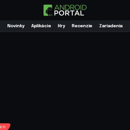
Novinky
Aplikácie
Hry
Recenzie
Zariadenia
STI