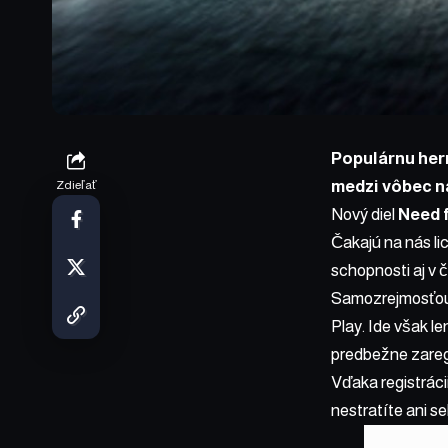
Populárnu her
medzi vôbec n
Zdieľať
Nový diel
Need 
Čakajú na nás li
schopnosti aj v 
Samozrejmosťou 
Play. Ide však l
predbežne zaregi
Vďaka registráci
nestratíte ani s