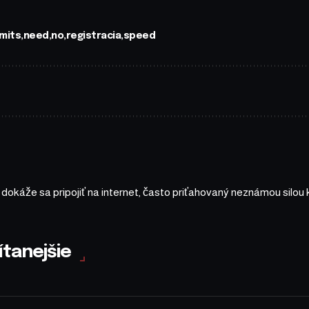
imits
need
no
registracia
speed
a dokáže sa pripojiť na internet, často priťahovaný neznámou silou 
ítanejšie