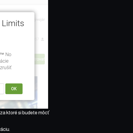
za ktoré si budete môcť
áciu.