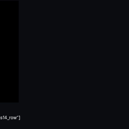
fs14_row“]