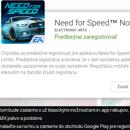
itom bude zadarmo s už klasickými možnosťami in-app nákupov, 
žiť palivo a podobne.
r, nalaďte sa na hru a zamierte do obchodu Google Play pre registr