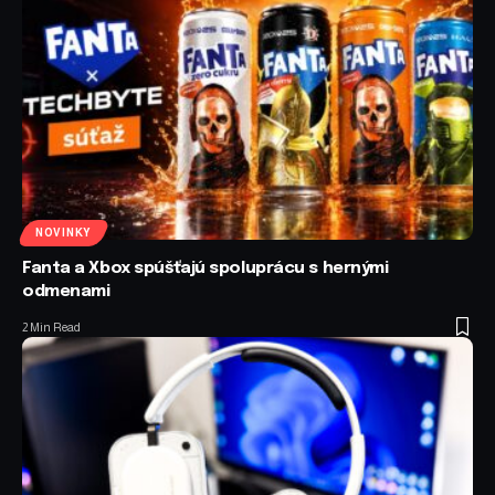
NOVINKY
Fanta a Xbox spúšťajú spoluprácu s hernými
odmenami
2 Min Read