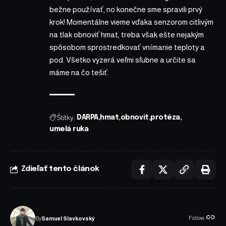
bežne používať, no konečne sme spravili prvý
krok! Momentálne vieme vďaka senzorom citlivým
na tlak obnoviť hmat, treba však ešte nejakým
spôsobom sprostredkovať vnímanie teploty a
pod. Všetko vyzerá veľmi sľubne a určite sa
máme na čo tešiť.
Štítky:
DARPA
hmat
obnovit
protéza
umelá ruka
Zdieľať tento článok
Follow:
By
Samuel Slavkovský