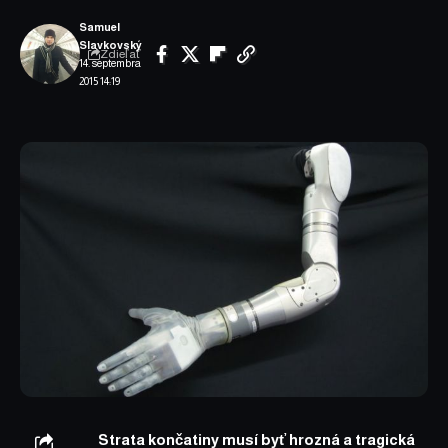
Samuel
Slavkovský
Zdieľať
14. septembra
2015 14:19
Strata končatiny musí byť hrozná a tragická