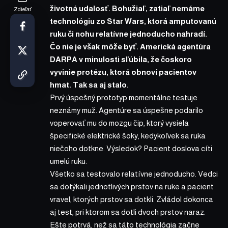
životná udalosť. Bohužiaľ, zatiaľ nemáme
Zdieľať
technológiu zo Star Wars, ktorá amputovanú
ruku či nohu relatívne jednoducho nahradí.
Čo nie je však môže byť. Americká agentúra
DARPA v minulosti sľúbila, že čoskoro
vyvinie protézu, ktorá obnoví pacientov
hmat. Tak sa aj stalo.
Prvý úspešný prototyp momentálne testuje
neznámy muž. Agentúre sa úspešne podarilo
voperovať mu do mozgu čip, ktorý vysiela
špecifické elektrické šoky, kedykoľvek sa ruka
niečoho dotkne. Výsledok? Pacient doslova cíti
umelú ruku.
Všetko sa testovalo relatívne jednoducho. Vedci
sa dotýkali jednotlivých prstov na ruke a pacient
vravel, ktorých prstov sa dotkli. Zvládol dokonca
aj test, pri ktorom sa dotli dvoch prstov naraz.
Ešte potrvá, než sa táto technológia začne