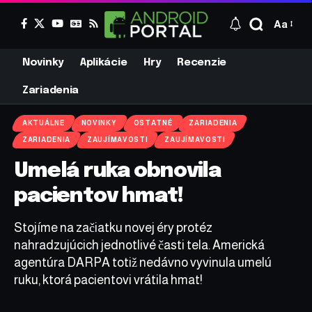
Aa
Novinky
Aplikácie
Hry
Recenzie
Zariadenia
AKTUÁLNE
NOVINKY
OSTATNÉ
ZARIADENIA
ZARIADENIA
ZAUJÍMAVOSTI
ZAUJÍMAVOSTI
Umelá ruka obnovila
pacientov hmat!
Stojíme na začiatku novej éry protéz
nahradzujúcich jednotlivé časti tela. Americká
agentúra DARPA totiž nedávno vyvinula umelú
ruku, ktorá pacientovi vrátila hmat!