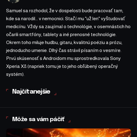
Samuel sa rozhodol, že v dospelosti bude pracovať tam,
kde sa narodil... v nemocnici. Stačí mu "už len" vyštudovať
medicínu. Vždy sa zaujímal o technológie, v osemnástich ho
očarili smartfóny, tablety a iné prenosné technológie.
Okrem toho miluje hudbu, gitaru, kvalitnú poéziu a prózu,
jednoducho umenie. Dlhý čas strávil písaním o vesmíre.
Prvú skúsenosť s Androidom mu sprostredkovala Sony
Xperia X8 (napriek tomu je to jeho obľúbený operačný
systém).
Najčítanejšie
Môže sa vám páčiť