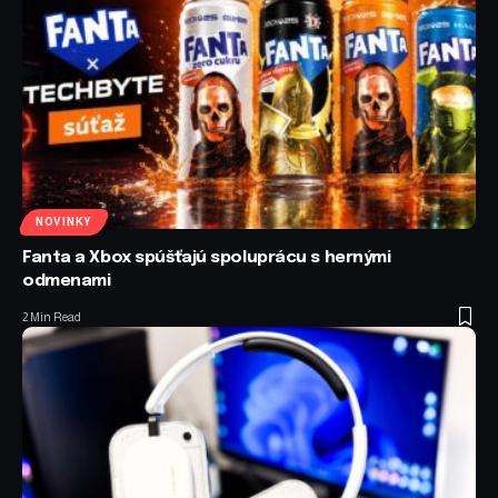
NOVINKY
Fanta a Xbox spúšťajú spoluprácu s hernými
odmenami
2 Min Read