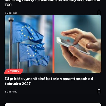
Samsung Galaxy Z Fold8 Wide potvrdený certifikáciou
FCC
3 Min Read
NOVINKY
EÚ prikáže vymeniteľné batérie v smartfónoch od
februára 2027
3 Min Read