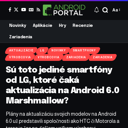
Aa
Novinky
Aplikácie
Hry
Recenzie
Zariadenia
AKTUALIZÁCIE
LG
NOVINKY
SMARTPHONY
VÝROBCOVIA
VÝROBCOVIA
ZARIADENIA
ZARIADENIA
Sú toto jediné smartfóny
od LG, ktoré čaká
aktualizácia na Android 6.0
Marshmallow?
Plány na aktualizáciu svojich modelov na Android
6.0 už predstavili spoločnosti ako HTC či Motorola a