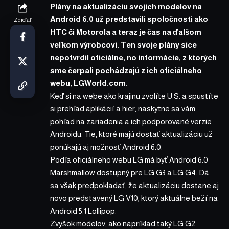
Plány na aktualizáciu svojich modelov na
Android 6.0 už predstavili spoločnosti ako
Zdieľať
HTC či Motorola a teraz je čas na ďalšom
veľkom výrobcovi. Ten svoje plány síce
nepotvrdil oficiálne, no informácie, z ktorých
sme čerpali pochádzajú z ich oficiálneho
webu,
LGWorld.com
.
Keď si na webe ako krajinu zvolíte U.S. a spustíte
si prehľad aplikácií a hier, naskytne sa vám
pohľad na zariadenia a ich podporované verzie
Androidu. Tie, ktoré majú dostať aktualizáciu už
ponúkajú aj možnosť Android 6.0.
Podľa oficiálneho webu LG má byť Android 6.0
Marshmallow dostupný pre LG G3 a LG G4. Dá
sa však predpokladať, že aktualizáciu dostane aj
novo predstavený LG V10, ktorý aktuálne beží na
Android 5.1 Lollipop.
Zvyšok modelov, ako napríklad taký LG G2