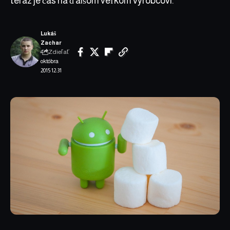
teraz je čas na ďalšom veľkom výrobcovi.
Lukáš
Zachar
Zdieľať
4.
októbra
2015 12:31