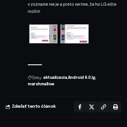
v zozname nie je a preto veríme, že ho LG ešte
rozšíri.
Štítky:
aktualizacia
Android 6.0
lg
marshmallow
Zdieľať tento článok