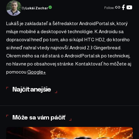
Follow:
Lukáš Zachar
By
Lukáš je zakladateľ a šéfredaktor AndroidPortal.sk, ktorý
miluje mobilné a desktopové technológie. K Androidu sa
dopracoval hneď po tom, ako si kúpil HTC HD2, do ktorého
si ihneď nahral vtedy najnovší Android 2.3 Gingerbread.
Okrem iného sa rád stará o AndroidPortal.sk po technickej,
no hlavne po obsahovej stránke. Kontaktovať ho môžete aj
pomocou
Google+
Najčítanejšie
Môže sa vám páčiť