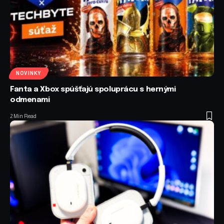
NOVINKY
Fanta a Xbox spúšťajú spoluprácu s hernými
odmenami
2 Min Read