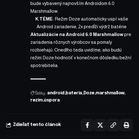
bude vybavený najnovším Androidom 6.0
Marshmallow.
K TÉME
:
Režim Doze automaticky uspí vaše
Android zariadenie, 2x predĺži výdrž batérie
Aktualizácie na Android 6.0 Marshmallow
pre
zariadenia rôznych výrobcov sa pomaly
rozbiehajú. Onedlho teda uvidíme, ako budú
režim Doze hodnotiť v konečnom dôsledku bežní
spotrebitelia.
Štítky:
android
bateria
Doze
marshmallow
rezim
úspora
Zdieľať tento článok