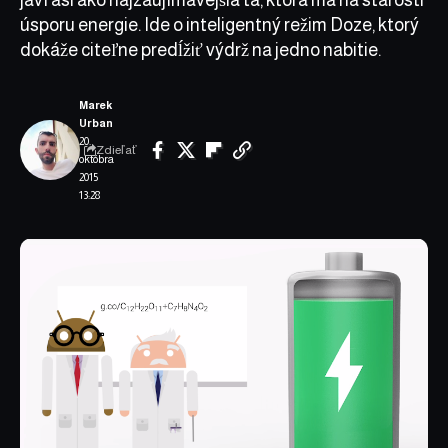
úsporu energie. Ide o inteligentný režim Doze, ktorý
dokáže citeľne predĺžiť výdrž na jedno nabitie.
Marek
Urban
20.
Zdieľať
októbra
2015
13:28