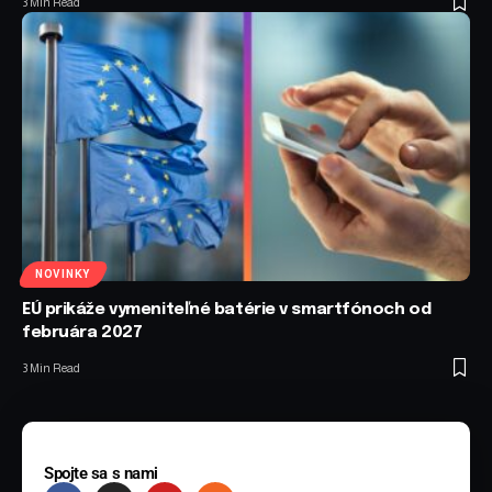
3 Min Read
NOVINKY
EÚ prikáže vymeniteľné batérie v smartfónoch od
februára 2027
3 Min Read
Spojte sa s nami