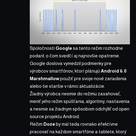
Spoločnosti
Google
sa tento režim rozhodne
podaril, o čom svedčí aj najnovšie opatrenie.
Google doslova
vymedzil podmienky
pre
výrobcov smartfónov, ktorí plánujú
Android 6.0
Marshmallow
použiť pre svoje nové zariadenia
alebo tie staršie v rámci aktualizácie.
Žiadny výrobca nesmie do režimu zasahovať,
meniť jeho režim spúšťania, algoritmy, nastavenia
a nesmie sa žiadnym spôsobom odchýliť od open
source projektu Android.
Režim
Doze
by mal teda rovnako efektívne
pracovať na každom smartfóne a tablete, ktorý