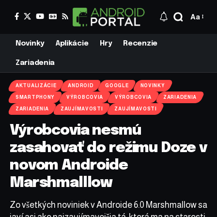
Aa
Novinky
Aplikácie
Hry
Recenzie
Zariadenia
AKTUALIZÁCIE
ANDROID
GOOGLE
NOVINKY
SMARTPHONY
VÝROBCOVIA
VÝROBCOVIA
ZARIADENIA
ZARIADENIA
ZAUJÍMAVOSTI
ZAUJÍMAVOSTI
Výrobcovia nesmú
zasahovať do režimu Doze v
novom Androide
Marshmalllow
Zo všetkých noviniek v Androide 6.0 Marshmallow sa
javí asi ako najzaujímavejšia tá, ktorá ma na starosti