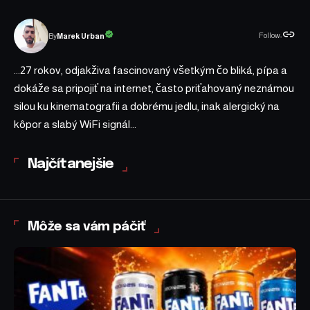
Follow:
Marek Urban
By
...27 rokov, odjakživa fascinovaný všetkým čo bliká, pípa a
dokáže sa pripojiť na internet, často priťahovaný neznámou
silou ku kinematografii a dobrému jedlu, inak alergický na
kôpor a slabý WiFi signál...
Najčítanejšie
Môže sa vám páčiť