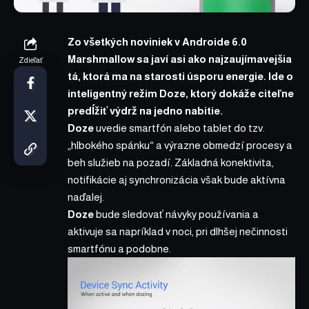
Zo všetkých noviniek v Androide 6.0
Marshmallow sa javí asi ako najzaujímavejšia
Zdieľať
tá, ktorá ma na starosti úsporu energie. Ide o
inteligentný režim Doze, ktorý dokáže citeľne
predĺžiť výdrž na jedno nabitie.
Doze
uvedie smartfón alebo tablet do tzv.
„hlbokého spánku“ a výrazne obmedzí procesy a
beh služieb na pozadí. Základná konektivita,
notifikácie aj synchronizácia však bude aktívna
naďalej.
Doze
bude sledovať návyky používania a
aktivuje sa napríklad v noci, pri dlhšej nečinnosti
smartfónu a podobne.