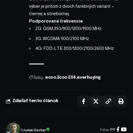
výber je pritom z dvoch farebných variant –
čiernej a striebornej.
Podporované frekvencie
2G: GSM 850/900/1800/1900 MHz
3G: WCDMA 900/2100 MHz
4G: FDD-LTE 800/1800/2100/2600 MHz
Štítky:
ecoo
Ecoo E04
everbuying
Zdieľať tento článok
Follow:
Lukáš Zachar
By