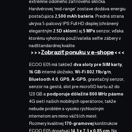
extrémne odolného zafírového sklíčka.
Hardvérovej ‘mid-range’ zostave dodáva energiu
postačujúca
2,500 mAh batéria
. Predná strana
ukrýva 5-palcový IPS Full HD displej (chránený
elegantným
2.5D sklom
) aj
5 MPx
senzor, vďaka
ktorému vyhotovia používatelia selfie zábery v
nadštandardnej kvalite.
>>>
Zobraziť ponuku v e-shope
<<<
ECOO E05 má taktiež
dva sloty pre SIM karty
,
16 GB
interné úložisko,
Wi-Fi 802.11b/g/n
,
Bluetooth 4.0
,
GPS
,
A-GPS
, gravitačný senzor,
senzor na gestá, slot pre microSD kartu až do
128 GB a
podporuje dôležité 800 MHz pásmo
4G sietí našich mobilných operátorov, takže
nebude problém s vysoko rýchlostným
internetom ani mimo väčších miest.
Rozmery kvalitnej
170-gramovej
konštrukcie
ECOO E05 dosahujú
14.3 x 7.3 x 0.85 cm
. Na