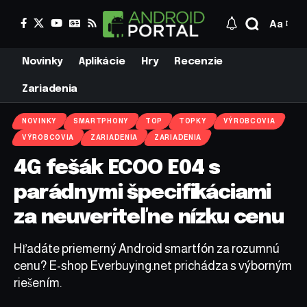
Aa
Novinky
Aplikácie
Hry
Recenzie
Zariadenia
NOVINKY
SMARTPHONY
TOP
TOPKY
VÝROBCOVIA
VÝROBCOVIA
ZARIADENIA
ZARIADENIA
4G fešák ECOO E04 s
parádnymi špecifikáciami
za neuveriteľne nízku cenu
Hľadáte priemerný Android smartfón za rozumnú
cenu? E-shop Everbuying.net prichádza s výborným
riešením.