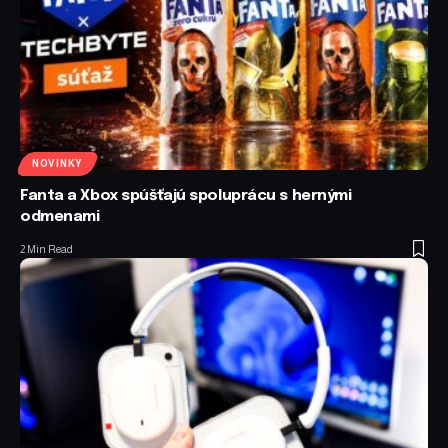
NOVINKY
Fanta a Xbox spúšťajú spoluprácu s hernými
odmenami
2 Min Read