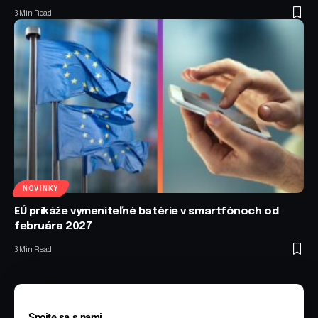
3 Min Read
NOVINKY
EÚ prikáže vymeniteľné batérie v smartfónoch od
februára 2027
3 Min Read
Spojte sa s nami