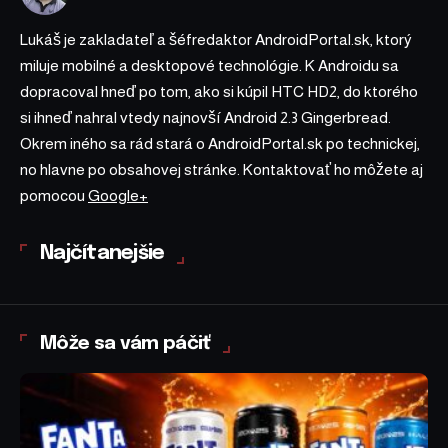
Lukáš je zakladateľ a šéfredaktor AndroidPortal.sk, ktorý
miluje mobilné a desktopové technológie. K Androidu sa
dopracoval hneď po tom, ako si kúpil HTC HD2, do ktorého
si ihneď nahral vtedy najnovší Android 2.3 Gingerbread.
Okrem iného sa rád stará o AndroidPortal.sk po technickej,
no hlavne po obsahovej stránke. Kontaktovať ho môžete aj
pomocou
Google+
Najčítanejšie
Môže sa vám páčiť