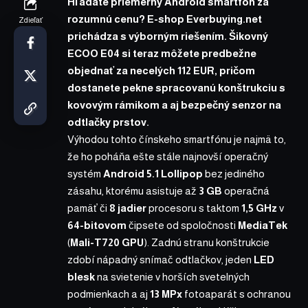
Hľadáte priemerný Android smartfón za
rozumnú cenu? E-shop
Everbuying.net
Zdieľať
prichádza s výborným riešením. Šikovný
ECOO E04 si teraz môžete predbežne
objednať za necelých 112 EUR, pričom
dostanete pekne spracovanú konštrukciu s
kovovým rámikom a aj bezpečný senzor na
odtlačky prstov.
Výhodou tohto čínskeho smartfónu je najmä to,
že ho poháňa ešte stále najnovší operačný
systém
Android 5.1 Lollipop
bez jediného
zásahu, ktorému asistuje až
3 GB
operačná
pamäť či
8 jadier
procesoru s taktom
1,5 GHz
v
64-bitovom
čipsete od spoločnosti
MediaTek
(
Mali-T720 GPU
). Zadnú stranu konštrukcie
zdobí nápadný snímač odtlačkov, jeden
LED
blesk
na svietenie v horších svetelných
podmienkach a aj
13 MPx
fotoaparát s ochranou