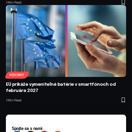
3 Min Read
NOVINKY
EÚ prikáže vymeniteľné batérie v smartfónoch od
februára 2027
3 Min Read
Spojte sa s nami