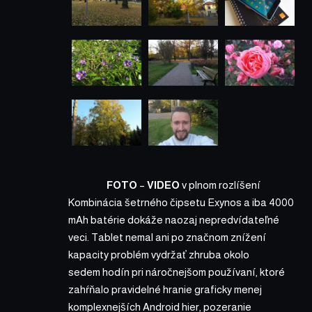
FOTO
–
VIDEO
v plnom rozlíšení
Kombinácia šetrného čipsetu Exynos a iba 4000
mAh batérie dokáže naozaj nepredvídateľné
veci. Tablet nemal ani po značnom znížení
kapacity problém vydržať zhruba okolo
sedem hodín pri náročnejšom používaní, ktoré
zahŕňalo pravidelné hranie graficky menej
komplexnejších Android hier, pozeranie