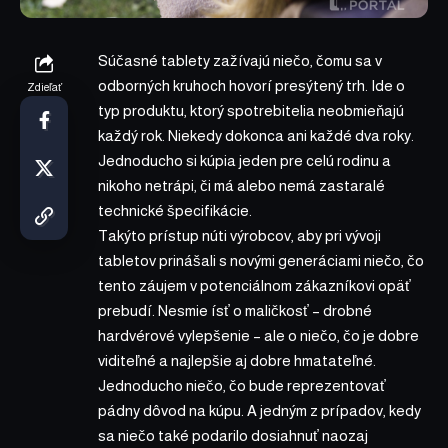
Súčasné tablety zažívajú niečo, čomu sa v
odborných kruhoch hovorí presýtený trh. Ide o
Zdieľať
typ produktu, ktorý spotrebitelia neobmieňajú
každý rok. Niekedy dokonca ani každé dva roky.
Jednoducho si kúpia jeden pre celú rodinu a
nikoho netrápi, či má alebo nemá zastaralé
technické špecifikácie.
Takýto prístup núti výrobcov, aby pri vývoji
tabletov prinášali s novými generáciami niečo, čo
tento záujem v potenciálnom zákazníkovi opäť
prebudí. Nesmie ísť o maličkosť – drobné
hardvérové vylepšenie – ale o niečo, čo je dobre
viditeľné a najlepšie aj dobre hmatateľné.
Jednoducho niečo, čo bude reprezentovať
pádny dôvod na kúpu. A jedným z prípadov, kedy
sa niečo také podarilo dosiahnuť naozaj