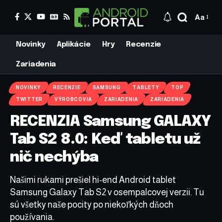
Aa
Novinky
Aplikácie
Hry
Recenzie
Zariadenia
NOVINKY
RECENZIE
SAMSUNG
TABLETY
TOP
TWITTER
VÝROBCOVIA
ZARIADENIA
ZARIADENIA
RECENZIA Samsung GALAXY
Tab S2 8.0: Keď tabletu už
nič nechýba
Našimi rukami prešiel hi-end Android tablet
Samsung Galaxy Tab S2 v osempalcovej verzii. Tu
sú všetky naše pocity po niekoľkých dňoch
používania.