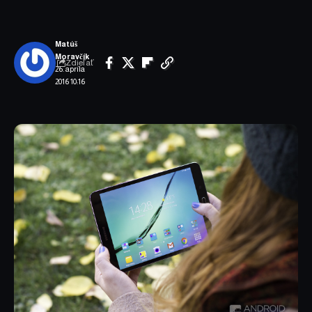
Matúš
Moravčík
Zdieľať
26. apríla
2016 10:16