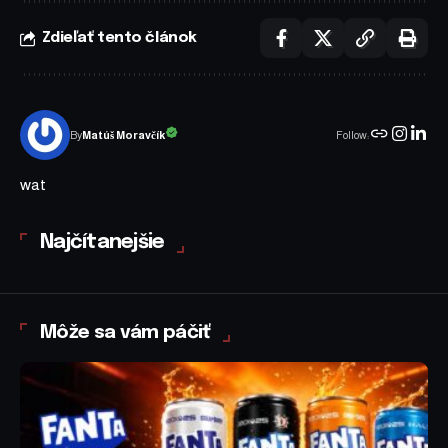
Zdieľať tento článok
Follow:
Matúš Moravčík
By
wat
Najčítanejšie
Môže sa vám páčiť