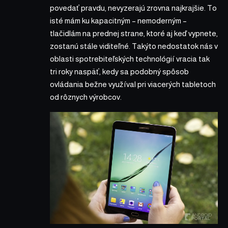
povedať pravdu, nevyzerajú zrovna najkrajšie. To
isté mám ku kapacitným – nemoderným –
tlačidlám na prednej strane, ktoré aj keď vypnete,
zostanú stále viditeľné. Takýto nedostatok nás v
oblasti spotrebiteľských technológií vracia tak
tri roky naspäť, kedy sa podobný spôsob
ovládania bežne využíval pri viacerých tabletoch
od rôznych výrobcov.