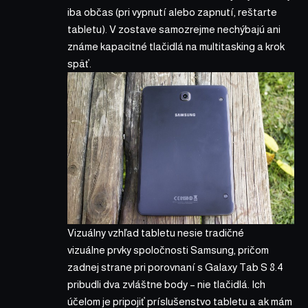
iba občas (pri vypnutí alebo zapnutí, reštarte
tabletu). V zostave samozrejme nechýbajú ani
známe kapacitné tlačidlá na multitasking a krok
späť.
Vizuálny vzhľad tabletu nesie tradičné
vizuálne prvky spoločnosti Samsung, pričom
zadnej strane pri porovnaní s Galaxy Tab S 8.4
pribudli dva zvláštne body – nie tlačidlá. Ich
účelom je pripojiť príslušenstvo tabletu a ak mám