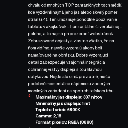
chválu od mnohých TOP zahraničných tech médií,
kde vyzdvihli najmä jeho jas alebo skvelý pomer
strán (3:4). Ten umožňuje pohodlné používanie
tabletu v akejkoľvek – horizontálne či vertikálnej –
polohe, a to najmä pri prezeraní webstránok.
Zobrazované objekty a vlastne všetko, čo na
ňom vidíme, navyše vyzerajú akoby boli
namaľované na obrázku. Dobre vyzerajúci
detail zabezpečuje vzájomná integrácia
ochrannej vrstvy displeja s tou hlavnou,
dotykovou. Nejde ale o nič prevratné, niečo
podobné momentálne nájdeme u viacerých
mobilných zariadení na spotrebiteľskom trhu.
Maximálny jas displeja:
337
nitov
Minimálny jas displeja:
1
nit
Teplota farieb:
6800K
Gamma:
2,18
Formát pixelov:
RGBA (8888)