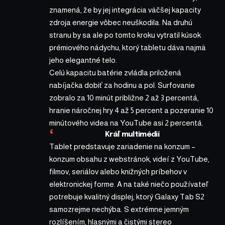
znamená, že by jej integrácia väčšej kapacity
zdroja energie vôbec neuškodila. Na druhú
stranu by sa ale po tomto kroku vytratil kúsok
prémiového nádychu, ktorý tabletu dáva najmä
jeho elegantné telo.
Celú kapacitu batérie zvládla priložená
nabíjačka dobiť za hodinu a pol. Surfovanie
zobralo za 10 minút približne 2 až 3 percentá,
hranie náročnej hry 4 až 5 percent a pozeranie 10
minútového videa na YouTube asi 2 percentá.
Kráľ multimédií
Tablet predstavuje zariadenie na konzum –
konzum obsahu z webstránok, videí z YouTube,
filmov, seriálov alebo knižných príbehov v
elektronickej forme. A na také niečo používateľ
potrebuje kvalitný displej, ktorý Galaxy Tab S2
samozrejme nechýba. S extrémne jemným
rozlíšením, hlasnými a čistými stereo