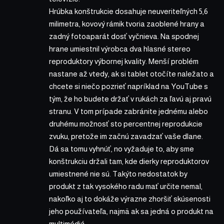
Hrúbka konštrukcie dosahuje neuveriteľných 5,6
milimetra, kovový rámik tvoria zaoblené hrany a
zadný fotoaparát dosť vyčnieva. Na spodnej
hrane umiestnil výrobca dva hlasné stereo
reproduktory výbornej kvality. Menší problém
nastane až vtedy, ak si tablet otočíte naležato a
chcete si niečo pozrieť napríklad na YouTube s
tým, že ho budete držať v rukách za ľavú aj pravú
stranu. V tom prípade zabránite jednému alebo
druhému možnosť sto percentnej reprodukcie
zvuku, pretože im začnú zavadzať vaše dlane.
Dá sa tomu vyhnúť, no vyžaduje to, aby sme
konštrukciu držali tam, kde dierky reproduktorov
umiestnené nie sú. Takýto nedostatok by
produkt z tak vysokého radu mať určite nemal,
nakoľko aj to dokáže výrazne zhoršiť skúsenosti
jeho používateľa, najmä ak sa jedná o produkt na
multimédiá.