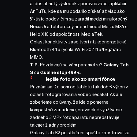
aj dosiahnutý výsledok v porovnávacej aplikácii
AnTuTu, kde sa mu podarilo získať až viac ako
51-tisíc bodov, čím sa zaradil medzi minuloročný
Nexus 6 a tohtoročný hi-end model Meizu MX5 s
Helio X10 od spoločnosti MediaTek.
Oblasť konektivity zase tvorí nízkoenergetické
Bluetooth 4.1 a rýchla Wi-Fi 802.11 a/b/g/n/ac
MIMO.
TIP:
Pozdávajú sa vám parametre?
Galaxy Tab
S2 aktuálne stojí 499 €.
lepšie foto ako zo smartfónov
Priznám sa, že som od tabletu tak dobrý výkon v
oblasti fotografovania vôbec nečakal. Ak ale
zoberieme do úvahy, že ide o pomerne
kompaktné zariadenie, pravidelné využívanie
zadného 8 MPx fotoaparátu nepredstavuje
takmer žiadny problém.
Galaxy Tab S2
po stlačení spúšte zaostroval za