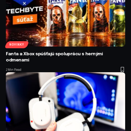
NOVINKY
Fanta a Xbox spúšťajú spoluprácu s hernými
odmenami
2 Min Read