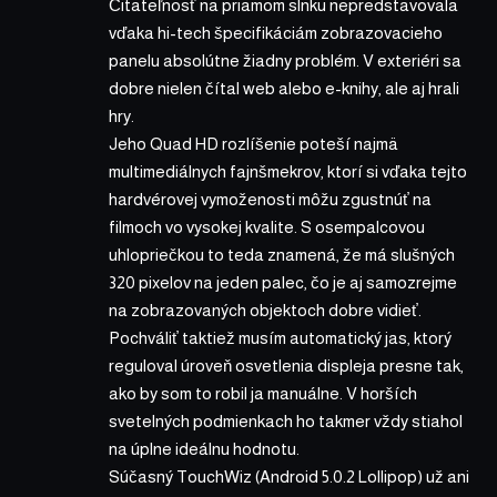
Čitateľnosť na priamom slnku nepredstavovala
vďaka hi-tech špecifikáciám zobrazovacieho
panelu absolútne žiadny problém. V exteriéri sa
dobre nielen čítal web alebo e-knihy, ale aj hrali
hry.
Jeho Quad HD rozlíšenie poteší najmä
multimediálnych fajnšmekrov, ktorí si vďaka tejto
hardvérovej vymoženosti môžu zgustnúť na
filmoch vo vysokej kvalite. S osempalcovou
uhlopriečkou to teda znamená, že má slušných
320 pixelov na jeden palec, čo je aj samozrejme
na zobrazovaných objektoch dobre vidieť.
Pochváliť taktiež musím automatický jas, ktorý
reguloval úroveň osvetlenia displeja presne tak,
ako by som to robil ja manuálne. V horších
svetelných podmienkach ho takmer vždy stiahol
na úplne ideálnu hodnotu.
Súčasný TouchWiz (Android 5.0.2 Lollipop) už ani