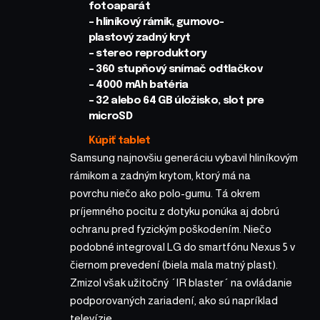
fotoaparát
– hliníkový rámik, gumovo-
plastový zadný kryt
– stereo reproduktory
– 360 stupňový snímač odtlačkov
– 4000 mAh batéria
– 32 alebo 64 GB úložisko, slot pre
microSD
Kúpiť tablet
Samsung najnovšiu generáciu vybavil hliníkovým
rámikom a zadným krytom, ktorý má na
povrchu niečo ako polo-gumu. Tá okrem
príjemného pocitu z dotyku ponúka aj dobrú
ochranu pred fyzickým poškodením. Niečo
podobné integroval LG do smartfónu Nexus 5 v
čiernom prevedení (biela mala matný plast).
Zmizol však užitočný ´IR blaster´ na ovládanie
podporovaných zariadení, ako sú napríklad
televízie.