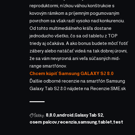
reproduktormi, nízkou váhou konštrukcie s
kovovým rámikom a príjemným pogumovaným
povrchom sa však radí vysoko nad konkurenciu.
Od tohto multimediálneho kráľa dostane
jednoducho všetko, čo sa od tabletu z TOP
triedy aj očakáva. A ako bonus budete môcť fotiť
zábery alebo natáčať videá na tak dobrej úrovni,
že sa vám nevyrovná ani veľa súčasných mid-
range smartfónov.
Chcem kúpiť Samsung GALAXY S2 8.0
Ďalšie odborné recenzie na smartfón Samsung
Galaxy Tab S2 8.0 nájdete na
Recenzie.SME.sk
Štítky:
8
8.0
android
Galaxy Tab S2
osem palcov
recenzia
samsung
tablet
test