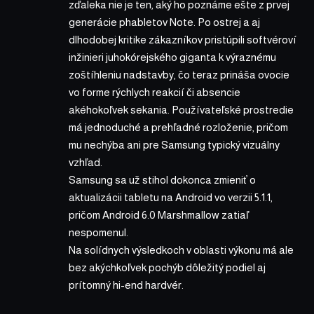
zďaleka nie je ten, aký ho poznáme ešte z prvej
generácie phabletov Note. Po ostrej a aj
dlhodobej kritike zákazníkov pristúpili softvéroví
inžinieri juhokórejského giganta k výraznému
zoštíhleniu nadstavby, čo teraz prináša ovocie
vo forme rýchlych reakcií či absencie
akéhokoľvek sekania. Používateľské prostredie
má jednoduché a prehľadné rozloženie, pričom
mu nechýba ani pre Samsung typický vizuálny
vzhľad.
Samsung sa už stihol dokonca zmieniť o
aktualizácii tabletu na Android vo verzii 5.1.1,
pričom Android 6.0 Marshmallow zatiaľ
nespomenul.
Na solídnych výsledkoch v oblasti výkonu má ale
bez akýchkoľvek pochýb dôležitý podiel aj
prítomný hi-end hardvér.