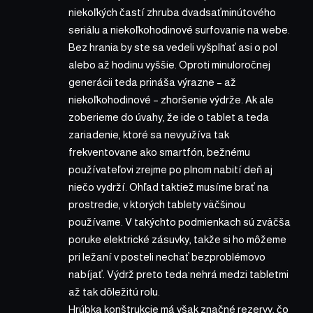
niekoľkých častí zhruba dvadsaťminútového
seriálu a niekoľkohodinové surfovanie na webe.
Bez hrania by ste sa vedeli vyšplhať asi o pol
alebo až hodinu vyššie. Oproti minuloročnej
generácii teda prináša výrazne – až
niekoľkohodinové – zhoršenie výdrže. Ak ale
zoberieme do úvahy, že ide o tablet a teda
zariadenie, ktoré sa nevyužíva tak
frekventovane ako smartfón, bežnému
používateľovi zrejme po plnom nabití deň aj
niečo vydrží. Ohľad taktiež musíme brať na
prostredie, v ktorých tablety väčšinou
používame. V takýchto podmienkach sú zväčša
poruke elektrické zásuvky, takže si ho môžeme
pri ležaní v posteli nechať bezproblémovo
nabíjať. Výdrž preto teda nehrá medzi tabletmi
až tak dôležitú rolu.
Hrúbka konštrukcie má však značné rezervy, čo