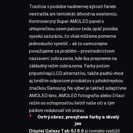
Tradícia v podobe nadmernej sýtosti farieb
nestratila ani tentokrát dôvod na existenciu.
Kontroverzný Super AMOLED panel s
uhlopriečkou osem palcov teda opäť ponúka
vysokú saturáciu, čo však môžeme pomerne
jednoducho vyriešiť – ak to samozrejme
považujeme za problém – prostredníctvom
nastavení zobrazenia, kde iba prepneme na
základný režim zobrazenia. Farby potom
pripomínajú LCD alternatívu, takže padnú vhod
aj tvrdším odporcom produktov s juhokórejskou
značkou Samsung. Na výber je taktiež adaptívne
AMOLED kino, AMOLED fotografia alebo čítací
režim so schopnosťou šetriť naše oči a tým
pádom redukovať ich únavu.
Ostrý obraz, presýtené farby a skvelý
jas
Displej Galaxy Tab S2 8.0
si rovnako vyslúžil