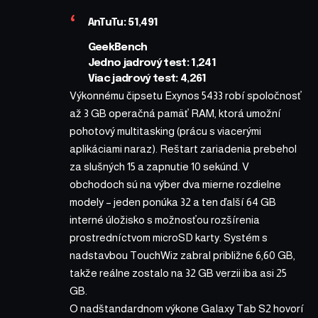
AnTuTu:
51,491
GeekBench
Jedno jadrový test:
1,241
Viac jadrový test:
4,261
Výkonnému čipsetu Exynos 5433 robí spoločnosť
až 3 GB operačná pamäť RAM, ktorá umožní
pohotový multitasking (prácu s viacerými
aplikáciami naraz). Reštart zariadenia prebehol
za slušných 15 a zapnutie 10 sekúnd. V
obchodoch sú na výber dva mierne rozdielne
modely – jeden ponúka 32 a ten ďalší 64 GB
interné úložisko s možnosťou rozšírenia
prostredníctvom microSD karty. Systém s
nadstavbou TouchWiz zabral približne 6,60 GB,
takže reálne zostalo na 32 GB verzii iba asi 25
GB.
O nadštandardnom výkone Galaxy Tab S2 hovorí