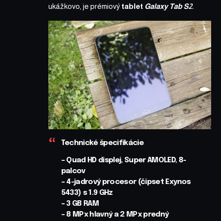
ukážkovo, je prémiový
tablet
Galaxy Tab S2
.
Technické špecifikácie
– Quad HD displej, Super AMOLED, 8-
palcov
– 4-jadrový procesor (čipset Exynos
5433) s 1.9 GHz
– 3 GB RAM
– 8 MPx hlavný a 2 MPx predný