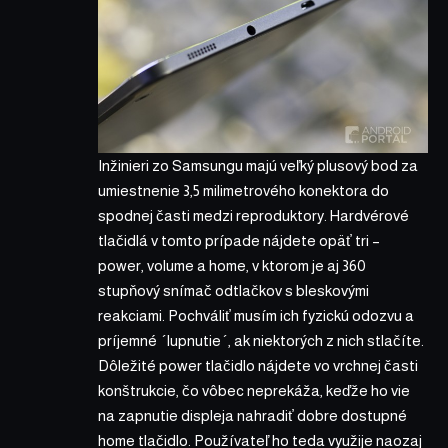
Inžinieri zo Samsungu majú veľký plusový bod za
umiestnenie 3,5 milimetrového konektora do
spodnej časti medzi reproduktory. Hardvérové
tlačidlá v tomto prípade nájdete opäť tri –
power, volume a home, v ktorom je aj 360
stupňový snímač odtlačkov s bleskovými
reakciami. Pochváliť musím ich fyzickú odozvu a
príjemné ´lupnutie´, ak niektorých z nich stlačíte.
Dôležité power tlačidlo nájdete vo vrchnej časti
konštrukcie, čo vôbec neprekáža, keďže ho vie
na zapnutie displeja nahradiť dobre dostupné
home tlačidlo. Používateľ ho teda využije naozaj