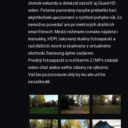
zlomok sekundy a dokázal natočiť aj Quad HD
video. Fotenie panorámy navyše prebehlo bez
akýchkoľvek upozornení o rýchlom pohybe rúk, čo
nemožno povedať ani pri niektorých drahších
smartfónoch. Medzi režimami rovnako nájdete i
manuálny, HDR, takzvaný duálny fotoaparát a
rad ďalších, ktoré si stiahnete z virtuálneho
obchodu Samsung úplne zadarmo.
Predný fotoaparát s rozlíšením 2,1 MPx zvládal
video chat alebo selfie zábery na výbornú.
Väčšie pozorovacie uhly by mu ale určite
nezaškodili.