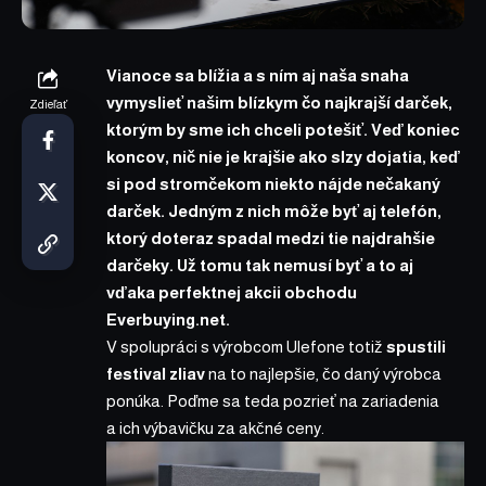
Vianoce sa blížia a s ním aj naša snaha
vymyslieť našim blízkym čo najkrajší darček,
Zdieľať
ktorým by sme ich chceli potešiť. Veď koniec
koncov, nič nie je krajšie ako slzy dojatia, keď
si pod stromčekom niekto nájde nečakaný
darček. Jedným z nich môže byť aj telefón,
ktorý doteraz spadal medzi tie najdrahšie
darčeky. Už tomu tak nemusí byť a to aj
vďaka perfektnej akcii obchodu
Everbuying.net.
V spolupráci s výrobcom Ulefone totiž
spustili
festival zliav
na to najlepšie, čo daný výrobca
ponúka. Poďme sa teda pozrieť na zariadenia
a ich výbavičku za akčné ceny.