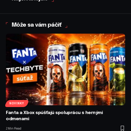
Môže sa vám páčiť
NOVINKY
Fanta a Xbox spúšťajú spoluprácu s hernými
odmenami
2 Min Read