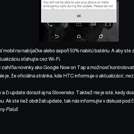
mobil na nabíjačke alebo aspoň 50% nabitú batériu. A aby ste 
tualizáciu sťahujte cez Wi-Fi.
 zahŕňa novinky ako Google Now on Tap a možnosť kontrolovať p
e je, že oficiálna stránka, kde HTC informuje o aktualizácií, n
y a či update dorazil aj na Slovensko. Taktiež nie je isté, kedy do
. Ak ste tiež obdržali update, tak nás informujte v diskusii pod 
ony Paluš