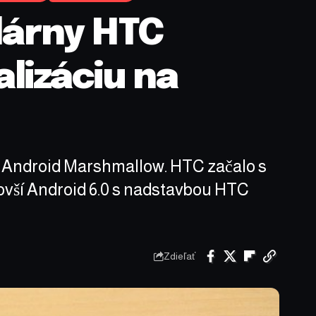
ulárny HTC
lizáciu na
a Android Marshmallow. HTC začalo s
novší Android 6.0 s nadstavbou HTC
Zdieľať