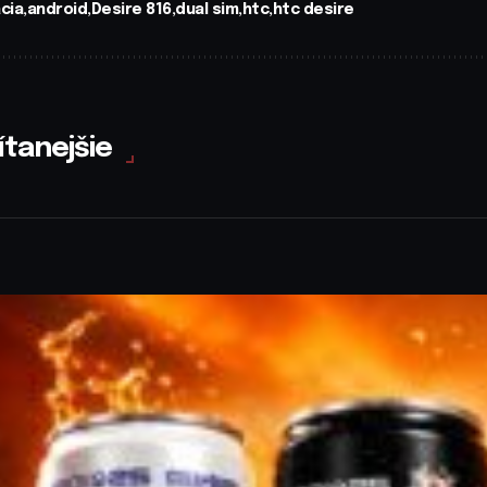
cia
android
Desire 816
dual sim
htc
htc desire
ítanejšie