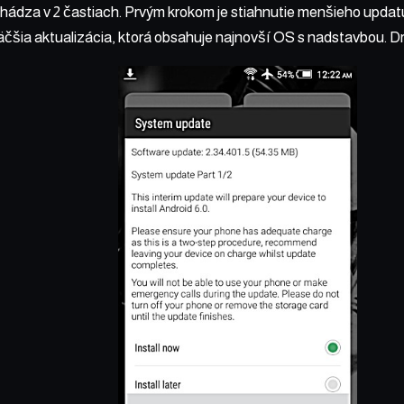
chádza v 2 častiach. Prvým krokom je stiahnutie menšieho updat
äčšia aktualizácia, ktorá obsahuje najnovší OS s nadstavbou. 