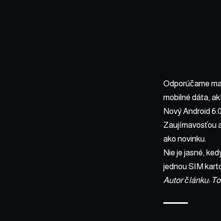
Odporúčame mať 
mobilné dáta, ak
Nový Android 6.0
Zaujímavosťou al
ako novinku.
Nie je jasné, ked
jednou SIM kartou
Autor článku: T