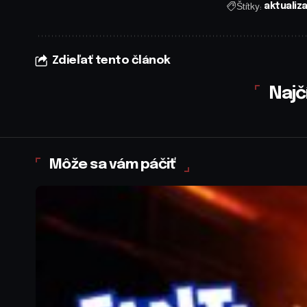
Štítky:
aktualiza
Zdieľať tento článok
Najč
Môže sa vám páčiť