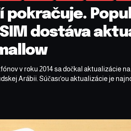
ií pokračuje. Pop
 SIM dostáva aktua
mallow
ónov v roku 2014 sa dočkal aktualizácie n
udskej Arábii. Súčasťou aktualizácie je naj