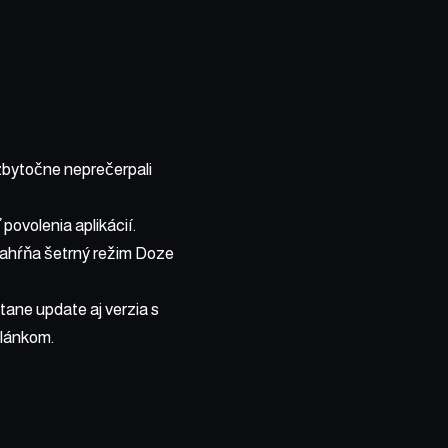
zbytočne neprečerpali
ovolenia aplikácií.
ezahŕňa šetrný režim Doze
stane update aj verzia s
článkom.