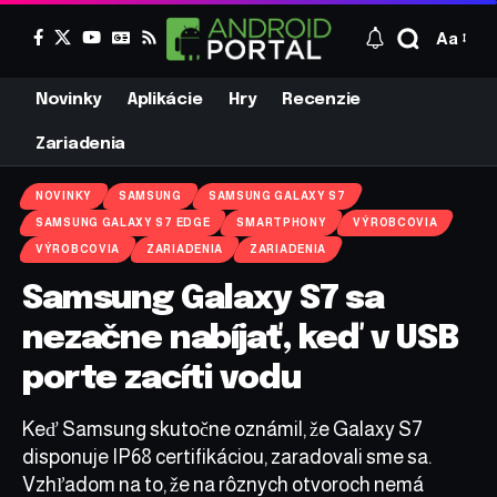
Aa
Novinky
Aplikácie
Hry
Recenzie
Zariadenia
NOVINKY
SAMSUNG
SAMSUNG GALAXY S7
SAMSUNG GALAXY S7 EDGE
SMARTPHONY
VÝROBCOVIA
VÝROBCOVIA
ZARIADENIA
ZARIADENIA
Samsung Galaxy S7 sa
nezačne nabíjať, keď v USB
porte zacíti vodu
Keď Samsung skutočne oznámil, že Galaxy S7
disponuje IP68 certifikáciou, zaradovali sme sa.
Vzhľadom na to, že na rôznych otvoroch nemá