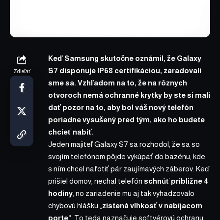
Keď Samsung skutočne oznámil, že Galaxy
S7 disponuje IP68 certifikáciou, zaradovali
Zdieľať
sme sa. Vzhľadom na to, že na rôznych
otvoroch nemá ochranné krytky by ste si mali
dať pozor na to, aby bol váš nový telefón
poriadne vysušený pred tým, ako ho budete
chcieť nabiť.
Jeden majiteľ Galaxy S7 sa rozhodol, že sa so
svojím telefónom pôjde vykúpať do bazénu, kde
s ním chcel nafotiť pár zaujímavých záberov. Keď
prišiel domov, nechal telefón
schnúť približne 4
hodiny
, no zariadenie mu aj tak vyhadzovalo
chybovú hlášku „
zistená vlhkosť v nabíjacom
porte
“. To teda naznačuje softvérovú ochranu,