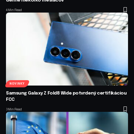
denne niekoľko mesiacov
4 Min Read
NOVINKY
Samsung Galaxy Z Fold8 Wide potvrdený certifikáciou
FCC
3 Min Read