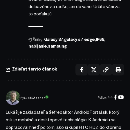
do bazénov a radšej ani do vane. Určite vám za
to poďakujú.
Štítky:
Galaxy S7
galaxy s7 edge
IP68
nabijanie
samsung
Zdieľať tento článok
Follow:
Lukáš Zachar
By
Lukáš je zakladateľ a šéfredaktor AndroidPortal.sk, ktorý
miluje mobilné a desktopové technológie. K Androidu sa
dopracoval hneď po tom, ako si kúpil HTC HD2, do ktorého