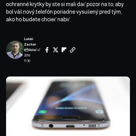
ochranné krytky by ste si mali dať pozor na to, aby
bol váš nový telefón poriadne vysušený pred tým,
ako ho budete chcieť nabiť.
Lukáš
Zachar
Zdieľať
4. marca
2016
11:30