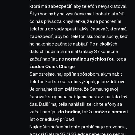
ktorá má zabezpečiť, aby telefón nevyskratoval.
Štyri hodiny by na vysušenie mali bohato stačiť,
čo nás privádza k myšlienke, že sa ponorením
telefónu do vody spustil akýsi časovač, ktorý má
zabezpečiť, aby bol telefón skutočne suchý, keď
ho nakoniec začnete nabíjať. Po niekoľkých
ďalších hodinách sa mal Galaxy S7 konečne
začať nabíjať, no
normálnou rýchlosťou
, teda
žiaden Quick Charge
.
Samozrejme, najlepším spôsobom, akým nabiť
telefón keď ste sa s ním vykúpali, je bezdrôtovo.
Je prinajmenšom zvláštne, že Samsung svoj
časovač stopnutia nabíjania nastavil na tak dlhý
čas. Ďalší majitelia nahlásili, že ich telefóny sa
začali nabíjať
do hodiny
, takže
môže a nemusí
ísť o zriedkavý prípad.
Najlepším riešením tohto problému je prevencia,
a tak si Galaxy S7 či S7 edge neberte so sebou