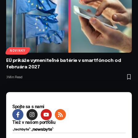
NOVINKY
EÚ prikáže vymeniteľné batérie v smartfónoch od
februára 2027
3 Min Read
Spojte sa s nami
Tiež v našom portfóliu
© 2025 BYTE Media s.r.o. Všetky práva vyhradené.