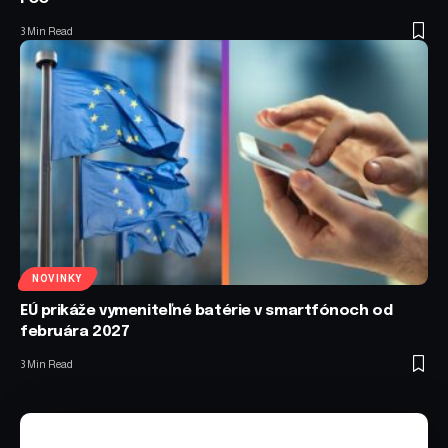
3 Min Read
NOVINKY
EÚ prikáže vymeniteľné batérie v smartfónoch od
februára 2027
3 Min Read