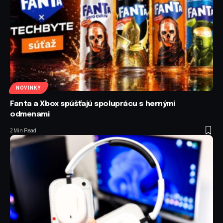
NOVINKY
Fanta a Xbox spúšťajú spoluprácu s hernými
odmenami
2 Min Read