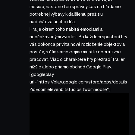
mesiac, nastane ten správny čas na hľadanie
potrebnej výbavy k ďalšiemu prežitiu
nadchádzajúceho dňa.
Hra je okrem toho nabitá emóciami a
neočakávanými zvratmi. Po každom spustení hry
vás dokonca privíta nové rozloženie objektov a
postáv, s čím samozrejme musíte operatívne
pracovať. Viac o charaktere hry prezradí trailer
nižšie alebo priamo
obchod Google Play.
[googleplay
url=“https://play.google.com/store/apps/details
?id=com.elevenbitstudios.twommobile“]