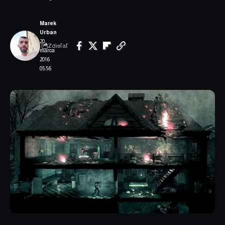
Marek
Urban
20.
Zdieľať
marca
2016
05:56