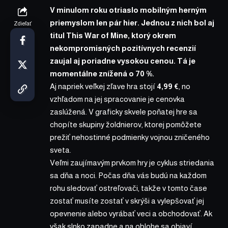
V minulom roku otriaslo mobilným herným
priemyslom len pár hier. Jednou z nich bol aj
Zdieľať
titul This War of Mine, ktorý okrem
nekompromisných pozitívnych recenzií
zaujal aj poriadne vysokou cenou. Tá je
momentálne znížená o 70 %.
Aj napriek veľkej zľave hra stojí
4,99 €
, no
vzhľadom na jej spracovanie je cenovka
zaslúžená. V graficky skvele poňatej hre sa
chopíte skupiny žoldnierov, ktorej pomôžete
prežiť nehostinné podmienky vojnou zničeného
sveta.
Veľmi zaujímavým prvkom hry je cyklus striedania
sa dňa a noci. Počas dňa vás budú na každom
rohu sledovať ostreľovači, takže v tomto čase
zostať musíte zostať v skrýši a vylepšovať jej
opevnenie alebo vyrábať veci a obchodovať. Ak
však slnko zapadne a na oblohe sa objaví