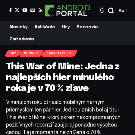
Aa
Novinky
Aplikácie
Hry
Recenzie
Zariadenia
HRY
NOVINKY
ZAUJÍMAVOSTI
This War of Mine: Jedna z
najlepších hier minulého
roka je v 70 % zľave
V minulom roku otriaslo mobilným herným
priemyslom len pár hier. Jednou z nich bol aj titul
This War of Mine, ktorý okrem nekompromisných
pozitívnych recenzií zaujal aj poriadne vysokou
cenou. Tá je momentálne znížená o 70 %.