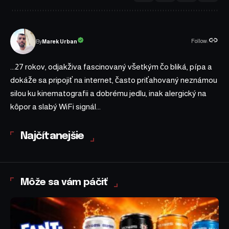
Follow:
Marek Urban
By
...27 rokov, odjakživa fascinovaný všetkým čo bliká, pípa a
dokáže sa pripojiť na internet, často priťahovaný neznámou
silou ku kinematografii a dobrému jedlu, inak alergický na
kôpor a slabý WiFi signál...
Najčítanejšie
Môže sa vám páčiť