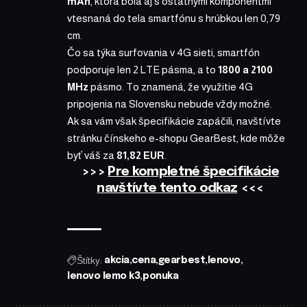
mAh
, ktorá bola aj s ostatnými komponentmi
vtesnaná do tela smartfónu s hrúbkou len 0,79
cm.
Čo sa týka surfovania v 4G sieti, smartfón
podporuje len 2 LTE pásma, a to
1800 a 2100
MHz
pásmo. To znamená, že využitie 4G
pripojenia na Slovensku nebude vždy možné.
Ak sa vám však špecifikácie zapáčili, navštívte
stránku čínskeho e-shopu
GearBest
, kde môže
byť váš za
81,82 EUR
.
>>>
Pre kompletné špecifikácie
navštívte tento odkaz
<<<
Štítky:
akcia
cena
gearbest
lenovo
lenovo lemo k3
ponuka