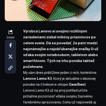
Výrobca Lenovo si svojimi rozličnými
zariadeniami získal milióny priaznivcov po
Zdieľať
celom svete. Dá sa povedať, že patrí medzi
najznámejšie a najobľúbenejšie značky či už
vďaka svojim notebookom, tabletom alebo
smartfónom. Tých na trhu ponúka taktiež
požehnane.
My vám dnes priblížime jeden z nich, konkrétne
Lenovo Lemo K3
, ktorý je aktuálne v akciovej
ponuke na čínskom e-shope
GearBest
.
Lenovo Lemo K3 už na prvý pohľad určite
pritiahne pozornosť vďaka svojmu žiarivému
farebnému spracovaniu, čomu už napovedá aj