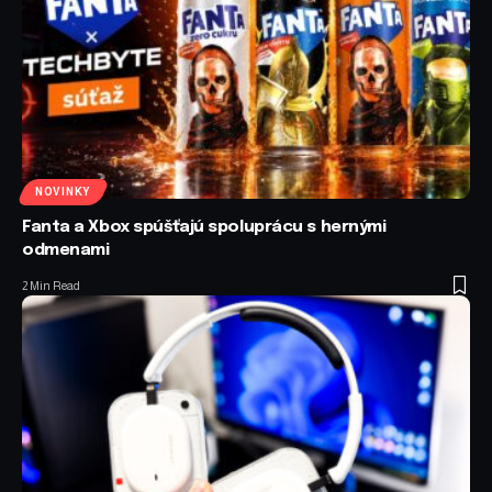
NOVINKY
Fanta a Xbox spúšťajú spoluprácu s hernými
odmenami
2 Min Read