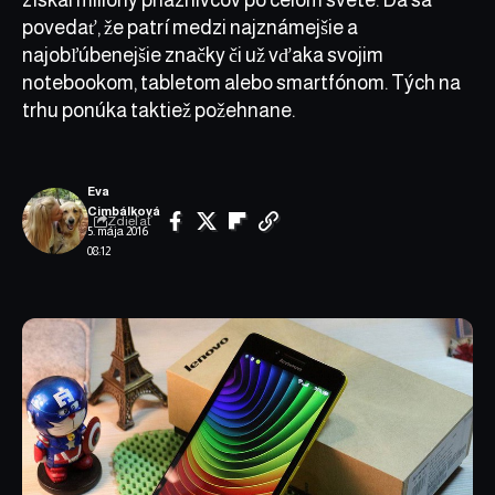
povedať, že patrí medzi najznámejšie a
najobľúbenejšie značky či už vďaka svojim
notebookom, tabletom alebo smartfónom. Tých na
trhu ponúka taktiež požehnane.
Eva
Cimbálková
Zdieľať
5. mája 2016
08:12