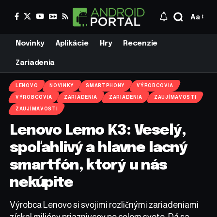
Aa
Novinky
Aplikácie
Hry
Recenzie
Zariadenia
LENOVO
NOVINKY
SMARTPHONY
VÝROBCOVIA
VÝROBCOVIA
ZARIADENIA
ZARIADENIA
ZAUJÍMAVOSTI
ZAUJÍMAVOSTI
Lenovo Lemo K3: Veselý,
spoľahlivý a hlavne lacný
smartfón, ktorý u nás
nekúpite
Výrobca Lenovo si svojimi rozličnými zariadeniami
získal milióny priaznivcov po celom svete. Dá sa