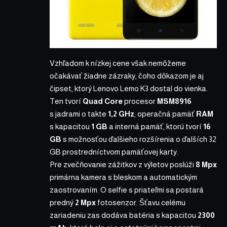
Vzhľadom k nízkej cene však nemôžeme
očakávať žiadne zázraky, čoho dôkazom je aj
čipset, ktorý Lenovo Lemo K3 dostal do vienka.
Ten tvorí
Quad Core
procesor
MSM8916
s jadrami o takte
1,2 GHz
, operačná pamäť
RAM
s kapacitou
1 GB
a interná pamäť, ktorú tvorí
16
GB
s možnosťou ďalšieho rozšírenia o ďalších 32
GB prostredníctvom pamäťovej karty.
Pre zvečňovanie zážitkov z výletov poslúži
8 Mpx
primárna kamera s bleskom a automatickým
zaostrovaním. O selfie s priateľmi sa postará
predný
2 Mpx
fotosenzor. Šťavu celému
zariadeniu zas dodáva batéria s kapacitou
2300