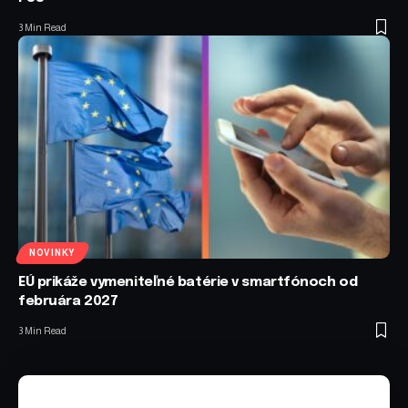
3 Min Read
NOVINKY
EÚ prikáže vymeniteľné batérie v smartfónoch od
februára 2027
3 Min Read