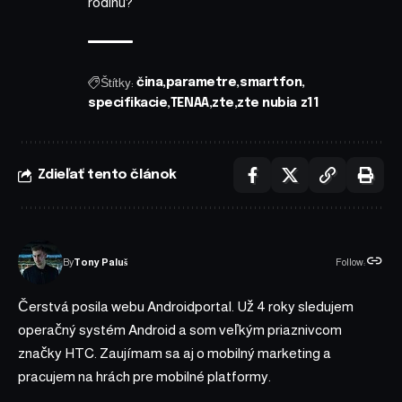
rodinu?
Štítky:
čina
parametre
smartfon
specifikacie
TENAA
zte
zte nubia z11
Zdieľať tento článok
Follow:
By
Tony Paluš
Čerstvá posila webu Androidportal. Už 4 roky sledujem
operačný systém Android a som veľkým priaznivcom
značky HTC. Zaujímam sa aj o mobilný marketing a
pracujem na hrách pre mobilné platformy.