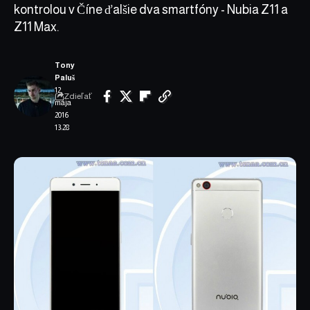
kontrolou v Číne ďalšie dva smartfóny - Nubia Z11 a
Z11 Max.
Tony
Paluš
12.
Zdieľať
mája
2016
13:28