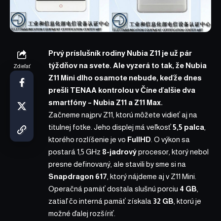
Prvý príslušník rodiny Nubia Z11 je už pár
týždňov na svete. Ale vyzerá to tak, že
Nubia
Zdieľať
Z11 Mini
dlho osamote nebude, keďže dnes
prešli TENAA kontrolou v Číne ďalšie dva
smartfóny – Nubia Z11 a Z11 Max.
Začneme najprv Z11, ktorú môžete vidieť aj na
titulnej fotke. Jeho displej má veľkosť
5,5 palca
,
ktorého rozlíšenie je vo
FullHD
. O výkon sa
postará 1,5 GHz
8-jadrový
procesor, ktorý nebol
presne definovaný, ale stavili by sme si na
Snapdragon 617
, ktorý nájdeme aj v Z11 Mini.
Operačná pamäť dostala slušnú porciu
4 GB
,
zatiaľ čo interná pamäť získala
32 GB
, ktorú je
možné ďalej rozšíriť.