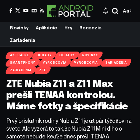
Aa
Novinky
Aplikácie
Hry
Recenzie
Zariadenia
AKTUÁLNE
DOHADY
DOHADY
NOVINKY
SMARTPHONY
VÝROBCOVIA
VÝROBCOVIA
ZARIADENIA
ZARIADENIA
ZTE
ZTE Nubia Z11 a Z11 Max
prešli TENAA kontrolou.
Máme fotky a špecifikácie
Prvý príslušník rodiny Nubia Z11 je už pár týždňov na
svete. Ale vyzerá to tak, že Nubia Z11 Mini dlho o
samote nebude, keďže dnes prešli TENAA