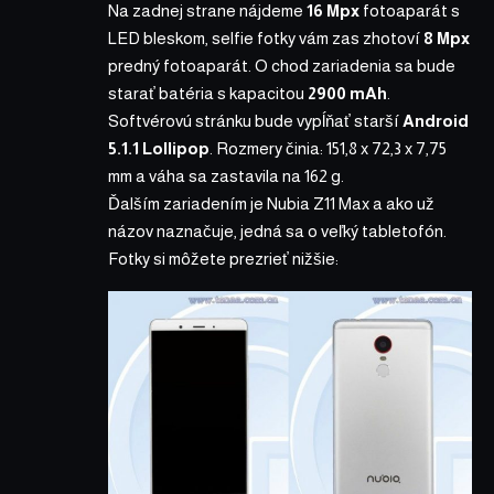
Na zadnej strane nájdeme
16 Mpx
fotoaparát s
LED bleskom, selfie fotky vám zas zhotoví
8 Mpx
predný fotoaparát. O chod zariadenia sa bude
starať batéria s kapacitou
2900 mAh
.
Softvérovú stránku bude vypĺňať starší
Android
5.1.1 Lollipop
. Rozmery činia: 151,8 x 72,3 x 7,75
mm a váha sa zastavila na 162 g.
Ďalším zariadením je Nubia Z11 Max a ako už
názov naznačuje, jedná sa o veľký tabletofón.
Fotky si môžete prezrieť nižšie: