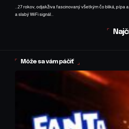
...27 rokov, odjakživa fascinovaný všetkým čo bliká, pípa 
a slabý WiFi signál...
Najč
Môže sa vám páčiť