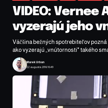
VIDEO: Vernee A
vyzerajú jeho 
Väčšina bežných spotrebiteľov pozná s
ako vyzerajú „vnútornosti" takého sm
Marek Urban
22. augusta 2016 10:49