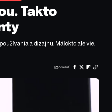
ou. Takto
nty
oužívania a dizajnu. Málokto ale vie,
Zdieľať