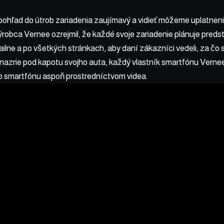
pohľad do útrob zariadenia zaujímavý a vidieť môžeme uplatneni
Výrobca Vernee ozrejmil, že každé svoje zariadenie plánuje pred
lne a po všetkých stránkach, aby daní zákazníci vedeli, za čo 
nazrie pod kapotu svojho auta, každý vlastník smartfónu Vernee
o smartfónu aspoň prostredníctvom videa.