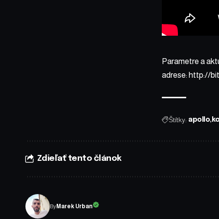
Parametre a akt
adrese:
http://bi
Štítky:
apollo
k
Zdieľať tento článok
By
Marek Urban