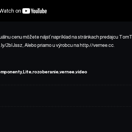
uálnu cenu môžete nájsť napríklad na stránkach predajcu Tom
t.ly/2bIJssz
, Alebo priamo u výrobcu na
http://vernee.cc
.
omponenty
Lite
rozoberanie
vernee
video