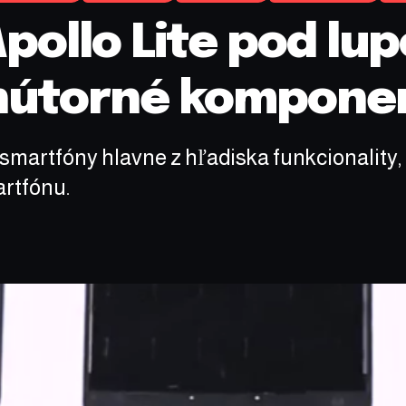
pollo Lite pod lup
vnútorné kompone
martfóny hlavne z hľadiska funkcionality, p
artfónu.