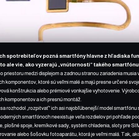
h spotrebiteľov pozná smartfóny hlavne z hľadiska fun
to ale vie, ako vyzerajú „vnútornosti“ takého smartfónu
priestoru medzi displejom a zadnou stranou zariadenia musia v
h komponentov, ktoré sú veľmi malé a majú presne určené svoje 
vová konštrukcia alebo prémiové vonkajšie vyhotovenie. Výrobco
ých komponentov a ich presnú montáž.
a rozhodol „rozpitvať“ ich asi najobľúbenejší model smartfónu 
moderných smartfónoch neexistuje veľa rozdielov pri pohľade p
e, plošné spoje, kremíkové sady, systém chladenia, sloty pre SIM
rovanie alebo šošovku fotoaparátu, ktorá je veľmi malá. Tak, ak