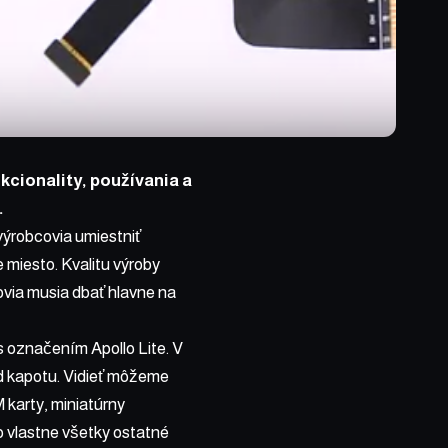
kcionality, používania a
.
ýrobcovia umiestniť
miesto. Kvalitu výroby
via musia dbať hlavne na
s označením Apollo Lite. V
od kapotu. Vidieť môžeme
 karty, miniatúrny
o vlastne všetky ostatné