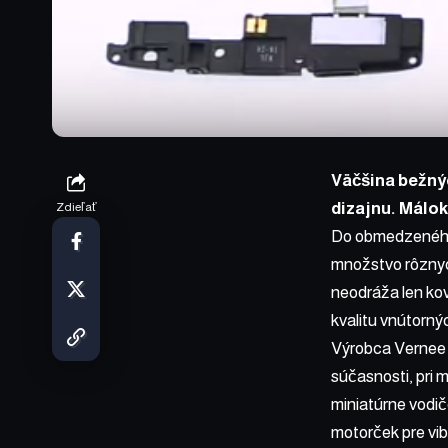
Väčšina bežnýc
dizajnu. Málok
Zdieľať
Do obmedzeného 
množstvo rôznyc
neodráža len ko
kvalitu vnútorn
Výrobca Vernee s
súčasnosti, pri 
miniatúrne vodič
motorček pre vib