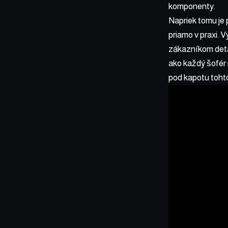
komponenty.
Napriek tomu je 
priamo v praxi. 
zákazníkom detai
ako každý šofér 
pod kapotu toht